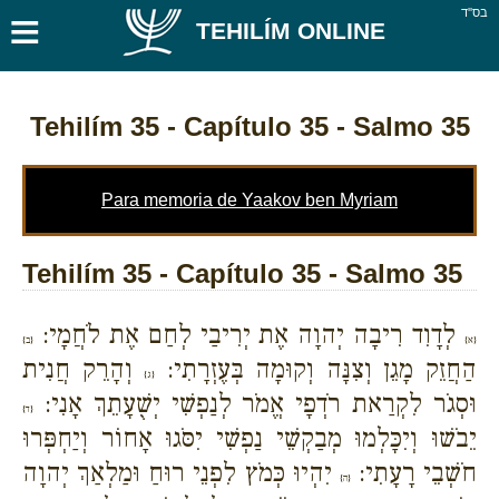
≡
בס''ד
TEHILÍM ONLINE
Tehilím 35
- Capítulo 35 - Salmo 35
Para memoria de Yaakov ben Myriam
Tehilím 35 - Capítulo 35 - Salmo 35
לְדָוִד רִיבָה יְהוָה אֶת יְרִיבַי לְחַם אֶת לֹחֲמָי:
{א}
{ב}
הַחֲזֵק מָגֵן וְצִנָּה וְקוּמָה בְּעֶזְרָתִי:
וְהָרֵק חֲנִית
{ג}
וּסְגֹר לִקְרַאת רֹדְפָי אֱמֹר לְנַפְשִׁי יְשֻׁעָתֵךְ אָנִי:
{ד}
יֵבֹשׁוּ וְיִכָּלְמוּ מְבַקְשֵׁי נַפְשִׁי יִסֹּגוּ אָחוֹר וְיַחְפְּרוּ
חֹשְׁבֵי רָעָתִי:
יִהְיוּ כְּמֹץ לִפְנֵי רוּחַ וּמַלְאַךְ יְהוָה
{ה}