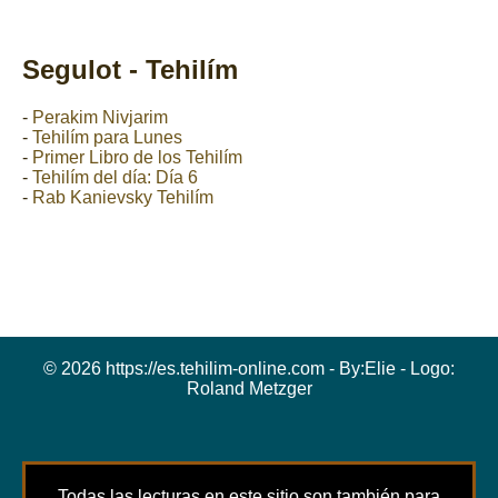
Segulot - Tehilím
-
Perakim Nivjarim
-
Tehilím para Lunes
-
Primer Libro de los Tehilím
-
Tehilím del día: Día 6
-
Rab Kanievsky Tehilím
© 2026 https://es.tehilim-online.com - By:
Elie
- Logo:
Roland Metzger
Todas las lecturas en este sitio son también para