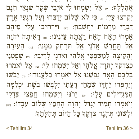
אֲהַלְלֶךָּ:
אַל יִשְׂמְחוּ לִי אֹיְבַי שֶׁקֶר שֹׂנְאַי חִנָּם
{יט}
יִקְרְצוּ עָיִן:
כִּי לֹא שָׁלוֹם יְדַבֵּרוּ וְעַל רִגְעֵי אֶרֶץ
{כ}
דִּבְרֵי מִרְמוֹת יַחֲשֹׁבוּן:
וַיַּרְחִיבוּ עָלַי פִּיהֶם
{כא}
אָמְרוּ הֶאָח הֶאָח רָאֲתָה עֵינֵינוּ:
רָאִיתָה יְהוָה
{כב}
אַל תֶּחֱרַשׁ אֲדֹנָי אֲל תִּרְחַק מִמֶּנִּי:
הָעִירָה
{כג}
וְהָקִיצָה לְמִשְׁפָּטִי אֱלֹהַי וַאדֹנָי לְרִיבִי:
שָׁפְטֵנִי
{כד}
כְצִדְקְךָ יְהוָה אֱלֹהָי וְאַל יִשְׂמְחוּ לִי:
אַל יֹאמְרוּ
{כה}
בְלִבָּם הֶאָח נַפְשֵׁנוּ אַל יֹאמְרוּ בִּלַּעֲנוּהוּ:
יֵבֹשׁוּ
{כו}
וְיַחְפְּרוּ יַחְדָּו שְׂמֵחֵי רָעָתִי יִלְבְּשׁוּ בֹשֶׁת וּכְלִמָּה
הַמַּגְדִּילִים עָלָי:
יָרֹנּוּ וְיִשְׂמְחוּ חֲפֵצֵי צִדְקִי
{כז}
וְיֹאמְרוּ תָמִיד יִגְדַּל יְהוָה הֶחָפֵץ שְׁלוֹם עַבְדּוֹ:
{כח}
וּלְשׁוֹנִי תֶּהְגֶּה צִדְקֶךָ כָּל הַיּוֹם תְּהִלָּתֶךָ:
< Tehilím 34
Tehilím 36 >