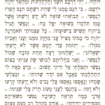
דּוֹחֶה:
יְהִי דַרְכָּם חֹשֶׁךְ וַחֲלַקְלַקּוֹת וּמַלְאַךְ יְהוָה
{ו}
רֹדְפָם:
כִּי חִנָּם טָמְנוּ לִי שַׁחַת רִשְׁתָּם חִנָּם חָפְרוּ
{ז}
לְנַפְשִׁי:
תְּבוֹאֵהוּ שׁוֹאָה לֹא יֵדָע וְרִשְׁתּוֹ אֲשֶׁר
{ח}
טָמַן תִּלְכְּדוֹ בְּשׁוֹאָה יִפָּל בָּהּ:
וְנַפְשִׁי תָּגִיל
{ט}
בַּיהוָה תָּשִׂישׂ בִּישׁוּעָתוֹ:
כָּל עַצְמוֹתַי תֹּאמַרְנָה
{י}
יְהוָה מִי כָמוֹךָ מַצִּיל עָנִי מֵחָזָק מִמֶּנּוּ וְעָנִי וְאֶבְיוֹן
מִגֹּזְלוֹ:
יְקוּמוּן עֵדֵי חָמָס אֲשֶׁר לֹא יָדַעְתִּי
{יא}
יִשְׁאָלוּנִי:
יְשַׁלְּמוּנִי רָעָה תַּחַת טוֹבָה שְׁכוֹל
{יב}
לְנַפְשִׁי:
וַאֲנִי בַּחֲלוֹתָם לְבוּשִׁי שָׂק עִנֵּיתִי בַצּוֹם
{יג}
נַפְשִׁי וּתְפִלָּתִי עַל חֵיקִי תָשׁוּב:
כְּרֵעַ כְּאָח לִי
{יד}
הִתְהַלָּכְתִּי כַּאֲבֶל אֵם קֹדֵר שַׁחוֹתִי:
וּבְצַלְעִי
{טו}
שָׂמְחוּ וְנֶאֱסָפוּ נֶאֶסְפוּ עָלַי נֵכִים וְלֹא יָדַעְתִּי קָרְעוּ
וְלֹא דָמּוּ:
בְּחַנְפֵי לַעֲגֵי מָעוֹג חָרֹק עָלַי שִׁנֵּימוֹ:
{טז}
{יז}
אֲדֹנָי כַּמָּה תִּרְאֶה הָשִׁיבָה נַפְשִׁי מִשֹּׁאֵיהֶם
מִכְּפִירִים יְחִידָתִי:
אוֹדְךָ בְּקָהָל רָב בְּעַם עָצוּם
{יח}