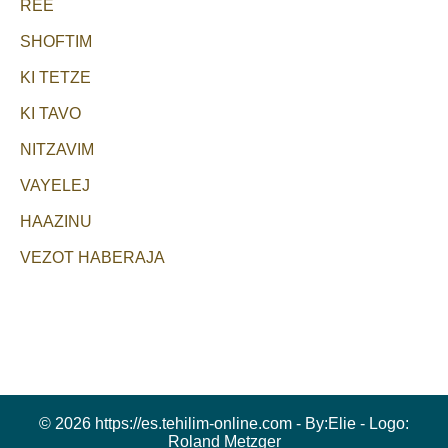
REE
SHOFTIM
KI TETZE
KI TAVO
NITZAVIM
VAYELEJ
HAAZINU
VEZOT HABERAJA
© 2026 https://es.tehilim-online.com - By:
Elie
- Logo:
Roland Metzger