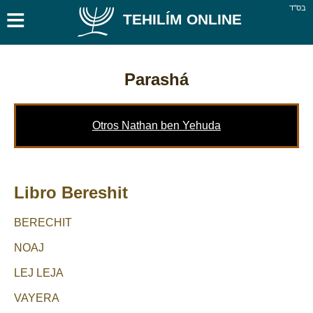
≡
בס''ד
TEHILÍM ONLINE
Parashá
Otros Nathan ben Yehuda
Libro Bereshit
BERECHIT
NOAJ
LEJ LEJA
VAYERA