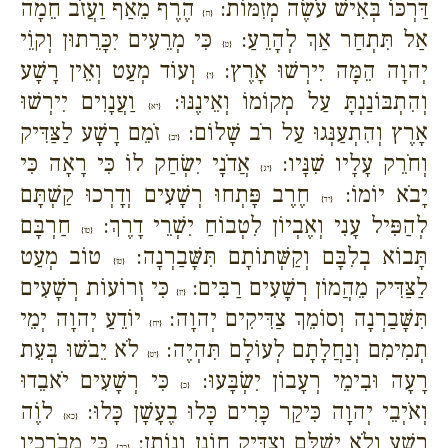
דַּרְכּוֹ בְּאִישׁ עֹשֶׂה מְזִמּוֹת:
הֶרֶף מֵאַף וַעֲזֹב חֵמָה
{ח}
אַל תִּתְחַר אַךְ לְהָרֵעַ:
כִּי מְרֵעִים יִכָּרֵתוּן וְקוֵֹי
{ט}
יְהוָה הֵמָּה יִירְשׁוּ אָרֶץ:
וְעוֹד מְעַט וְאֵין רָשָׁע
{י}
וְהִתְבּוֹנַנְתָּ עַל מְקוֹמוֹ וְאֵינֶנּוּ:
וַעֲנָוִים יִירְשׁוּ
{יא}
אָרֶץ וְהִתְעַנְּגוּ עַל רֹב שָׁלוֹם:
זֹמֵם רָשָׁע לַצַּדִּיק
{יב}
וְחֹרֵק עָלָיו שִׁנָּיו:
אֲדֹנָי יִשְׂחַק לוֹ כִּי רָאָה כִּי
{יג}
יָבֹא יוֹמוֹ:
חֶרֶב פָּתְחוּ רְשָׁעִים וְדָרְכוּ קַשְׁתָּם
{יד}
לְהַפִּיל עָנִי וְאֶבְיוֹן לִטְבוֹחַ יִשְׁרֵי דָרֶךְ:
חַרְבָּם
{טו}
תָּבוֹא בְלִבָּם וְקַשְּׁתוֹתָם תִּשָּׁבַרְנָה:
טוֹב מְעַט
{טז}
לַצַּדִּיק מֵהֲמוֹן רְשָׁעִים רַבִּים:
כִּי זְרוֹעוֹת רְשָׁעִים
{יז}
תִּשָּׁבַרְנָה וְסוֹמֵךְ צַדִּיקִים יְהוָה:
יוֹדֵעַ יְהוָה יְמֵי
{יח}
תְמִימִם וְנַחֲלָתָם לְעוֹלָם תִּהְיֶה:
לֹא יֵבֹשׁוּ בְּעֵת
{יט}
רָעָה וּבִימֵי רְעָבוֹן יִשְׂבָּעוּ:
כִּי רְשָׁעִים יֹאבֵדוּ
{כ}
וְאֹיְבֵי יְהוָה כִּיקַר כָּרִים כָּלוּ בֶעָשָׁן כָּלוּ:
לוֶֹה
{כא}
רָשָׁע וְלֹא יְשַׁלֵּם וְצַדִּיק חוֹנֵן וְנוֹתֵן:
כִּי מְבֹרָכָיו
{כב}