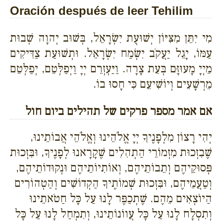
Oración después de leer Tehilim
מִי יִתֵּן מִצִּיּוֹן יְשׁוּעֻת יִשְׂרָאֵל, בְּשׁוּב יְהוָה שְׁבוּת
עַמּוֹ, יָגֵל יַעֲקֹב יִשְׂמַח יִשְׂרָאֵל. וּתְשׁוּעַת צַדִּיקִים
מֵיְיָ מָעוּזָּם בְּעֵת צָרָה. וַיַּעְזְרֵם יְיָ וַיְפַלְּטֵם, יְפַלְּטֵם
מֵרְשָׁעִים וְיוֹשִׁיעֵם כִּי חָסוּ בוֹ.
אם אמר מספר פרקים של תהילים ביום חול
יְהִי רָצוֹן מִלְפָנֶיךָ יְיָ אֱלֹהֵינוּ וְאֱלֹהֵי אֲבוֹתֵינוּ,
שֶׁבִזְכוּת מִזְמוֹרֵי הַתְהִלִים שֶׁקָרָאנוּ לְפָנֶיךָ, וּבִּזְכוּת
פְּסוּקֵיהֶם וְתֵבוֹתֵיהֶם, וְאוֹתִיוֹתֵיהֶם וּנְקוּדוֹתֵיהֶם,
וְטַעֲמֵיהֶם, וּבִּזְכוּת שְׁמוֹתֶיךָ הַקְדוֹשִׁים וְהַטְהוֹרִים
הַיוֹצְאִים מֵהֶם. שֶׁתְכַפֶּר לָנוּ עַל כָּל חַטֹאתֵינוּ
וְתִסְלָח לָנוּ עַל כָּל עֲווֹנוֹתֵינוּ, וְתִמְחַל לָנוּ עַל כָּל