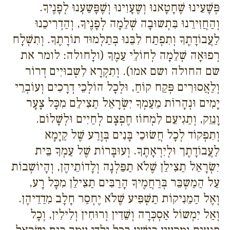
פְּשָׁעֵינוּ שֶׁחָטָאנוּ וְשֶעָוִינוּ וְשֶׁפָּשַעְנוּ לְפָנֶיךָ.
וְהַחֲזִירֵנוּ בִּתְשוּבָה שְׁלֵמָה לְפָנֶיךָ, וְהַדְרִיכֵנוּ
לַעֲבוֹדָתֶךָ וְתִפְתַח לִבֵּנוּ בְּתַלְמוּד תוֹרָתֶךָ. וְתִשְׁלָח
רְפוּאָה שְׁלֵמָה לְחוֹלֵי עַמֶךָ (ולָחולה: לומר את
שם החולה ושם אמו). וְתִקְרָא לִשְבוּיִים דְרוֹר
וְלַאֲסוּרִים פְּקַח קוֹחַ, וּלְכָל הוֹלְכֵי דְרָכִים וְעוֹבְרֵי
יָמִים וּנְהָרוֹת מֵעַמְךָ יִשְׂרָאֵל תַצִילֵם מִכָּל צָעָר
וָנֵזֵק, וְתַגִיעֵם לִמְחוֹז חֶפְצָם לְחַיִים וּלְשָׁלוֹם.
וְתִפְקוֹד לְכָל חֲשׂוּכֵי בָּנִים בְּזֶרַע שֶׁל קַיָמָא
לַעֲבוֹדָתֶך וּלְיִרְאָתֶךָ. וְעוּבָּרוֹת שֶׁל עַמְךָ בֵּית
יִשְׂרָאֵל תַצִילֵן שֶׁלֹא תַפֵּלְנָה וְלָדוֹתֵיהֶן, וְהָיוֹשְבוֹת
עַל הַמַשְבֵּר בְּרַחֲמֶיךָ הָרַבִּים תַצִילֵן מִכָּל רָע,
וְאֶל הַמֵנִיקוֹת תַשְׁפִּיע שֶׁלֹא יֶחְסַר חָלָב מִדַדֵיהֶן.
וְאַל יִמְשוֹל אַסְכְּרָה וְשֵׁדִין וְרוּחִין וְלִילִין, וְכָל