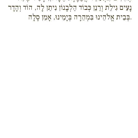
נָעִים גִילַת וְרַנֵן כְּבוֹד הַלְבָנוֹן נִיתַן לָה, הוֹד וְהָדָר
בְּבֵית אֱלֹהֵינוּ בִּמְהֵרָה בְּיָמֵינוּ, אָמֵן סֶלָה.