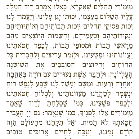
מִזְמוֹרֵי תְהִלִּים שֶׁאֶקְרָא, כְּאִלוּ אֳמָרָם דָוִד הַמֶלֶךְ
עָלָיו הַשָׁלוֹם בְּעַצְמוֹ, זְכוּתוֹ יָגֵן עָלֵינוּ. וְיַעֲמוֹד לָנוּ
זְכוּת פְּסוּקֵי תְהִלִּים וּזְכוּת תֵבוֹתֵיהֶם וְאוֹתִיוֹתֵיהֶם
וּנְקוּדוֹתֵיהֶם וְטַעֲמֵיהֶם, וְהָשֵמוֹת הָיוֹצְאִים מֵהֶם
מֵרָאשֵׁי תֵבוֹת וּמִסוֹפֵי תֵבוֹת, לְכַפֵּר חַטֹאתֵינוּ
וַעֲווֹנוֹתֵינוּ וּפְשָעֵינוּ, וּלְזַמֵר עָרִיצִים וְלְהַכְרִית כָּל
הַחוֹחִים וְהַקוֹצִים הַסוֹבְבִים אֶת הַשׁוֹשַׁנָה
הָעֶלְיוֹנָה, וּלְחַבֵּר אֵשֶׁת נְעוּרִים עִם דוֹדָה בְּאַהֲבָה
וְאַחֲוָה וְרֵעוּת. וּמִשָׁם יִמָשֵׁךְ לָנוּ שֶׁפָע לְנֶפֶשׁ רוּחַ
וּנְשָׁמָה לְטַהֲרֵנוּ מֵעֲווֹנוֹתֵינוּ וְלִסְלוֹחַ חַטֹאתֵינוּ
וּלְכַפֵּר פְּשָׁעֵינוּ, כְּמוֹ שֶׁסָלַחְתָ לְדָוִד שֶׁאָמָר
מִזְמוֹרִים אֵלוּ לְפָנֶיךָ, כּמוֹ שֶׁנֶאֱמַר: גַם יְיָ הֶעֱבִיר
חַטָאתְךָ לֹא תָמוּת. וְאַל תִקָחֵנוּ מֵהָעוֹלָם הַזֶה
קוֹדֶם זְמַנֵנוּ, וְנִזְכֶּה לְחַיִים אֲרוּכִּים טוֹבִים