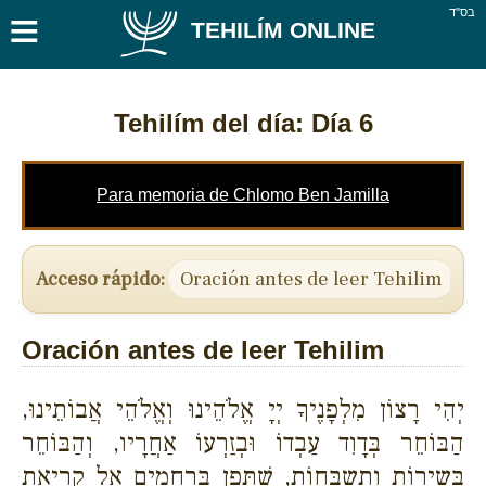
≡
בס''ד
TEHILÍM ONLINE
Tehilím del día: Día 6
Para memoria de Chlomo Ben Jamilla
Acceso rápido:
Oración antes de leer Tehilim
Sa
Oración antes de leer Tehilim
יְהִי רָצוֹן מִלְפָנֶיךָ יְיָ אֱלֹהֵינוּ וְאֱלֹהֵי אֲבוֹתֵינוּ,
הַבּוֹחֵר בְּדָוִד עַבְדוֹ וּבְזַרְעוֹ אַחֲרָיו, וְהַבּוֹחֵר
בְּשִירוֹת וְתִשְבָּחוֹת, שֶׁתֵּפֶן בְּרַחֲמִים אֶל קְרִיאַת