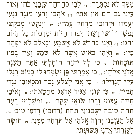
מִמְּךָ לֹא נִסְתָּרָה:
לִבִּי סְחַרְחַר עֲזָבַנִי כֹחִי וְאוֹר
{יא}
עֵינַי גַּם הֵם אֵין אִתִּי:
אֹהֲבַי וְרֵעַי מִנֶּגֶד נִגְעִי
{יב}
יַעֲמֹדוּ וּקְרוֹבַי מֵרָחֹק עָמָדוּ:
וַיְנַקְשׁוּ מְבַקְשֵׁי
{יג}
נַפְשִׁי וְדֹרְשֵׁי רָעָתִי דִּבְּרוּ הַוּוֹת וּמִרְמוֹת כָּל הַיּוֹם
יֶהְגּוּ:
וַאֲנִי כְחֵרֵשׁ לֹא אֶשְׁמָע וּכְאִלֵּם לֹא יִפְתַּח
{יד}
פִּיו:
וָאֱהִי כְּאִישׁ אֲשֶׁר לֹא שֹׁמֵעַ וְאֵין בְּפִיו
{טו}
תּוֹכָחוֹת:
כִּי לְךָ יְהוָה הוֹחָלְתִּי אַתָּה תַעֲנֶה
{טז}
אֲדֹנָי אֱלֹהָי:
כִּי אָמַרְתִּי פֶּן יִשְׂמְחוּ לִי בְּמוֹט רַגְלִי
{יז}
עָלַי הִגְדִּילוּ:
כִּי אֲנִי לְצֶלַע נָכוֹן וּמַכְאוֹבִי נֶגְדִּי
{יח}
תָמִיד:
כִּי עֲוֹנִי אַגִּיד אֶדְאַג מֵחַטָּאתִי:
וְאֹיְבַי
{יט}
{כ}
חַיִּים עָצֵמוּ וְרַבּוּ שֹׂנְאַי שָׁקֶר:
וּמְשַׁלְּמֵי רָעָה
{כא}
תַּחַת טוֹבָה יִשְׂטְנוּנִי תַּחַת (רדופי) רָדְפִי טוֹב:
{כב}
אַל תַּעַזְבֵנִי יְהוָה אֱלֹהַי אַל תִּרְחַק מִמֶּנִּי:
חוּשָׁה
{כג}
לְעֶזְרָתִי אֲדֹנָי תְּשׁוּעָתִי: