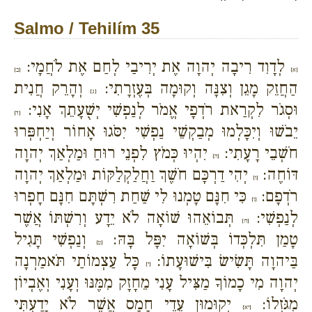
Salmo / Tehilím 35
לְדָוִד רִיבָה יְהוָה אֶת יְרִיבַי לְחַם אֶת לֹחֲמָי:
{א}
{ב}
הַחֲזֵק מָגֵן וְצִנָּה וְקוּמָה בְּעֶזְרָתִי:
וְהָרֵק חֲנִית
{ג}
וּסְגֹר לִקְרַאת רֹדְפָי אֱמֹר לְנַפְשִׁי יְשֻׁעָתֵךְ אָנִי:
{ד}
יֵבֹשׁוּ וְיִכָּלְמוּ מְבַקְשֵׁי נַפְשִׁי יִסֹּגוּ אָחוֹר וְיַחְפְּרוּ
חֹשְׁבֵי רָעָתִי:
יִהְיוּ כְּמֹץ לִפְנֵי רוּחַ וּמַלְאַךְ יְהוָה
{ה}
דּוֹחֶה:
יְהִי דַרְכָּם חֹשֶׁךְ וַחֲלַקְלַקּוֹת וּמַלְאַךְ יְהוָה
{ו}
רֹדְפָם:
כִּי חִנָּם טָמְנוּ לִי שַׁחַת רִשְׁתָּם חִנָּם חָפְרוּ
{ז}
לְנַפְשִׁי:
תְּבוֹאֵהוּ שׁוֹאָה לֹא יֵדָע וְרִשְׁתּוֹ אֲשֶׁר
{ח}
טָמַן תִּלְכְּדוֹ בְּשׁוֹאָה יִפָּל בָּהּ:
וְנַפְשִׁי תָּגִיל
{ט}
בַּיהוָה תָּשִׂישׂ בִּישׁוּעָתוֹ:
כָּל עַצְמוֹתַי תֹּאמַרְנָה
{י}
יְהוָה מִי כָמוֹךָ מַצִּיל עָנִי מֵחָזָק מִמֶּנּוּ וְעָנִי וְאֶבְיוֹן
מִגֹּזְלוֹ:
יְקוּמוּן עֵדֵי חָמָס אֲשֶׁר לֹא יָדַעְתִּי
{יא}