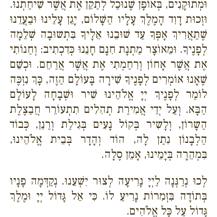
וּמְתוּקָנִים, בְּאוֹפָן שֶׁנוּכַל לְתַקֵן אֶת אֲשֶׁר שִׁיחַתְנוּ.
וּזְכוּת דָוִד הָמֶלֶךְ עָלָיו הַשָׁלוֹם, יָגֵן עָלֵינוּ וּבַעֲדֵנוּ
שֶׁתַאֲרִיךְ אָפְּךָ עַד שׁוּבֵנוּ אֵלָיךָ בִּתְשוּבָה שְׁלֵמָה
לְפָנֶיךָ. וּמֵאוֹצָר מַתְנָת חִנָם חָנֵנוּ כְּדִכְתִיב: וְחַנוֹתִי
אֶת אֲשֶׁר אָחוֹן וְרִחַמְתִי אֶת אֲשֶׁר אֲרַחֵם. וּכְשֵׁם
שֶׁאָנוּ אוֹמְרִים לְפָנֶיךָ שִׁירָה בָּעוֹלָם הַזֶה, כָּךְ נִזְכֶּה
לוֹמַר לְפָנֶיךְ יְיָ אֱלֹהֵינוּ שִׁיר וּשְׁבָחָה לָעוֹלָם
הַבָּא. וְעַל יְדֵי אֲמִירַת תְהִלִים תִתְעוֹרֵר חֲבַצֶלֶת
הַשָרוֹן, וְלָשִיר בְּקוֹל נָעִים בְּגִילַת וְרַנֵן, כְּבוֹד
הַלְבָנוֹן נִתַן לָה, הוֹד וְהָדָר בְּבֵית אֱלֹהֵינוּ,
בִּמְהֵרָה בְּיָמֵינוּ, אָמֵן סֶלָה.
לְכוּ נְרַנְּנָה לַיְיָ נָרִיעָה לְצוּר יִשְׁעֵנוּ. נְקַדְּמָה פָנָיו
בְּתוֹדָה בִּזְמִרוֹת נָרִיעַ לוֹ. כִּי אֵל גָּדוֹל יְיָ וּמֶלֶךְ
גָּדוֹל עַל כָּל אֱלֹהִים.