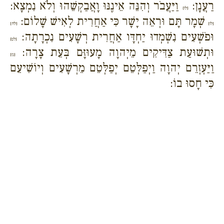
רַעֲנָן:
וַיַּעֲבֹר וְהִנֵּה אֵינֶנּוּ וָאֲבַקְשֵׁהוּ וְלֹא נִמְצָא:
{לו}
שְׁמָר תָּם וּרְאֵה יָשָׁר כִּי אַחֲרִית לְאִישׁ שָׁלוֹם:
{לז}
{לח}
וּפֹשְׁעִים נִשְׁמְדוּ יַחְדָּו אַחֲרִית רְשָׁעִים נִכְרָתָה:
{לט}
וּתְשׁוּעַת צַדִּיקִים מֵיְהוָה מָעוּזָּם בְּעֵת צָרָה:
{מ}
וַיַּעְזְרֵם יְהוָה וַיְפַלְּטֵם יְפַלְּטֵם מֵרְשָׁעִים וְיוֹשִׁיעֵם
כִּי חָסוּ בוֹ: