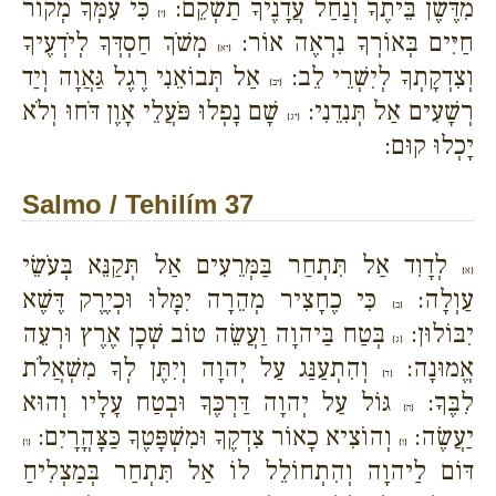
מִדֶּשֶׁן בֵּיתֶךָ וְנַחַל עֲדָנֶיךָ תַשְׁקֵם:
כִּי עִמְּךָ מְקוֹר
{י}
חַיִּים בְּאוֹרְךָ נִרְאֶה אוֹר:
מְשֹׁךְ חַסְדְּךָ לְיֹדְעֶיךָ
{יא}
וְצִדְקָתְךָ לְיִשְׁרֵי לֵב:
אַל תְּבוֹאֵנִי רֶגֶל גַּאֲוָה וְיַד
{יב}
רְשָׁעִים אַל תְּנִדֵנִי:
שָׁם נָפְלוּ פֹּעֲלֵי אָוֶן דֹּחוּ וְלֹא
{יג}
יָכְלוּ קוּם:
Salmo / Tehilím 37
לְדָוִד אַל תִּתְחַר בַּמְּרֵעִים אַל תְּקַנֵּא בְּעֹשֵׂי
{א}
עַוְלָה:
כִּי כֶחָצִיר מְהֵרָה יִמָּלוּ וּכְיֶרֶק דֶּשֶׁא
{ב}
יִבּוֹלוּן:
בְּטַח בַּיהוָה וַעֲשֵׂה טוֹב שְׁכָן אֶרֶץ וּרְעֵה
{ג}
אֱמוּנָה:
וְהִתְעַנַּג עַל יְהוָה וְיִתֶּן לְךָ מִשְׁאֲלֹת
{ד}
לִבֶּךָ:
גּוֹל עַל יְהוָה דַּרְכֶּךָ וּבְטַח עָלָיו וְהוּא
{ה}
יַעֲשֶׂה:
וְהוֹצִיא כָאוֹר צִדְקֶךָ וּמִשְׁפָּטֶךָ כַּצָּהֳרָיִם:
{ו}
{ז}
דּוֹם לַיהוָה וְהִתְחוֹלֵל לוֹ אַל תִּתְחַר בְּמַצְלִיחַ