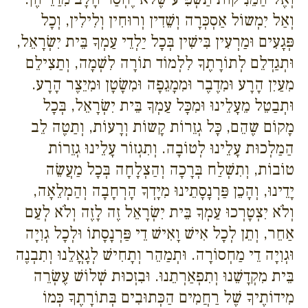
וְאַל יִמְשוֹל אַסְכְּרָה וְשֵׁדִין וְרוּחִין וְלִילִין, וְכָל
פְּגָעִים וּמַרְעִין בִּישִׁין בְּכָל יַלְדֵי עַמְךָ בֵּית יִשְׂרָאֵל,
וּתְגַדְלֵם לְתוֹרָתֶךָ לִלְמוֹד תוֹרָה לִשְׁמָה, וְתַצִילֵם
מִעַיִן הָרָע וּמִדֶבֶר וּמִמָגֵפָה וּמִשָׂטָן וּמִיֵצֶר הָרָע.
וּתְבַטֵל מֵעָלֵינוּ וּמִכָּל עַמְךָ בֵּית יִשְׂרָאֵל, בְּכָל
מָקוֹם שֶהֵם, כָּל גְזֵרוֹת קָשוֹת וְרָעוֹת, וְתַטֶה לֵב
הַמַלְכוּת עָלֵינוּ לְטוֹבָה. וְתִגְזוֹר עָלֵינוּ גְזֵרוֹת
טוֹבוֹת, וְתִשְׁלַח בְּרָכָה וְהַצְלָחָה בְּכָל מַעֲשֵׂה
יָדֵינוּ, וְהָכֵן פַּרְנָסָתֵינוּ מִיָדְךָ הָרְחָבָה וְהַמְלֵאָה,
וְלֹא יִצְטָרְכוּ עַמְךָ בֵּית יִשְׂרָאֵל זֶה לָזֶה וְלֹא לְעַם
אַחֵר, וְתֵן לְכָל אִישׁ וָאִישׁ דֵי פַּרְנָסָתוֹ וּלְכָל גְוִיָה
וּגְוִיָה דֵי מַחְסוֹרָה. וּתְמַהֵר וְתָחִישׁ לְגָאֳלֵנוּ וְתִבְנֶה
בֵּית מִקְדָשֵׁנוּ וְתִפְאַרְתֵנוּ. וּבִזְכוּת שְׁלוֹשׁ עֶשְׂרֵה
מִידוֹתֶיךָ שֶׁל רַחֲמִים הַכְּתוּבִים בְּתוֹרָתֶךָ כְּמוֹ