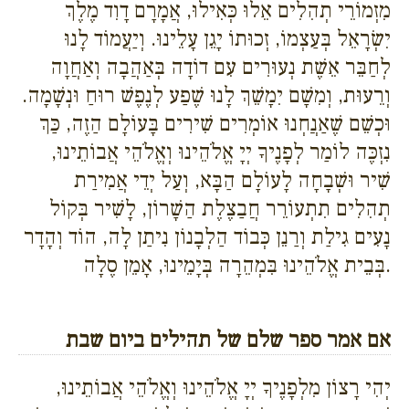
מִזְמוֹרֵי תְהִלִים אֵלוּ כְּאִילוּ, אֲמָרָם דָוִד מֶלֶךְ
יִשְׂרָאֵל בְּעַצְמוֹ, זְכוּתוֹ יָגֵן עָלֵינוּ. וְיַעֲמוֹד לָנוּ
לְחַבֵּר אֵשֶׁת נְעוּרִים עִם דוֹדָה בְּאַהֲבָה וְאַחֲוָה
וְרֵעוּת, וְמִשָׁם יִמָשֵׁךְ לָנוּ שֶׁפַע לְנֶפֶשׁ רוּחַ וּנְשָׁמָה.
וּכְשֵׁם שֶׁאַנֲחְנוּ אוֹמְרִים שִׁירִים בָּעוֹלָם הַזֶה, כַּךְ
נִזְכֶּה לוֹמַר לְפָנֶיךָ יְיָ אֱלֹהֵינוּ וְאֱלֹהֵי אֲבוֹתֵינוּ,
שִׁיר וּשְׁבָחָה לָעוֹלָם הַבָּא, וְעַל יְדֵי אֲמִירַת
תְהִלִים תִתְעוֹרֵר חֲבַצֶלֶת הַשָׁרוֹן, לָשִׁיר בְּקוֹל
נָעִים גִילַת וְרַנֵן כְּבוֹד הַלְבָנוֹן נִיתַן לָה, הוֹד וְהָדָר
בְּבֵית אֱלֹהֵינוּ בִּמְהֵרָה בְּיָמֵינוּ, אָמֵן סֶלָה.
אם אמר ספר שלם של תהילים ביום שבת
יְהִי רָצוֹן מִלְפָנֶיךָ יְיָ אֱלֹהֵינוּ וְאֱלֹהֵי אֲבוֹתֵינוּ,