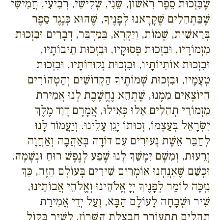
שֶׁבִּזְכוּת סֵפֶר רִאשׁוֹן, שֵׁנִי, שְׁלִישִׁי, רְבִיעִי, חֲמִישִׁי
שֶׁבַּתְהִלִים שֶׁקָרָאנוּ לְפָנֶיךָ, שֶׁהוּא כְּנֶגֶד סֵפֶר
בְּרֵאשִׁית, שְׁמוֹת, וַיִקְרָא, בַּמִדְבַּר, דְבָרִים וּבִזְכוּת
מִזְמוֹרָיו, וּבִזְכוּת פְּסוּקָיו, וּבִזְכוּת תֵיבוֹתָיו,
וּבִזְכוּת אוֹתִיוֹתָיו, וּבִזְכוּת נְקוּדוֹתָיו, וּבִזְכוּת
טְעָמָיו, וּבִזְכוּת שְׁמוֹתֶיךָ הַקְדוֹשִׁים וְהַטְהוֹרִים
הַיוֹצְאִים מִמֶנוּ, שֶׁתְהֵא נֶחֱשֶׁבֶת לָנוּ אֲמִירַת
מִזְמוֹרֵי תְהִלִים אֵלוּ כְּאִילוּ, אֲמָרָם דָוִד מֶלֶךְ
יִשְׂרָאֵל בְּעַצְמוֹ, זְכוּתוֹ יָגֵן עָלֵינוּ. וְיַעֲמוֹד לָנוּ
לְחַבֵּר אֵשֶׁת נְעוּרִים עִם דוֹדָה בְּאַהֲבָה וְאַחֲוָה
וְרֵעוּת, וְמִשָׁם יִמָשֵׁךְ לָנוּ שֶׁפַע לְנֶפֶשׁ רוּחַ וּנְשָׁמָה.
וּכְשֵׁם שֶׁאַנֲחְנוּ אוֹמְרִים שִׁירִים בָּעוֹלָם הַזֶה, כַּךְ
נִזְכֶּה לוֹמַר לְפָנֶיךָ יְיָ אֱלֹהֵינוּ וְאֱלֹהֵי אֲבוֹתֵינוּ,
שִׁיר וּשְׁבָחָה לָעוֹלָם הַבָּא, וְעַל יְדֵי אֲמִירַת
תְהִלִים תִתְעוֹרֵר חֲבַצֶלֶת הַשָׁרוֹן, לָשִׁיר בְּקוֹל