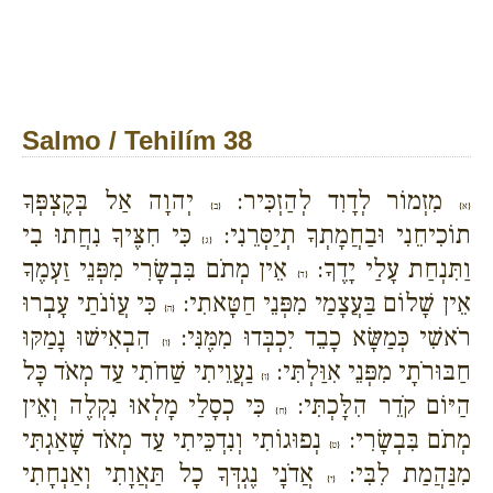
Salmo / Tehilím 38
מִזְמוֹר לְדָוִד לְהַזְכִּיר:
יְהוָה אַל בְּקֶצְפְּךָ
{א}
{ב}
תוֹכִיחֵנִי וּבַחֲמָתְךָ תְיַסְּרֵנִי:
כִּי חִצֶּיךָ נִחֲתוּ בִי
{ג}
וַתִּנְחַת עָלַי יָדֶךָ:
אֵין מְתֹם בִּבְשָׂרִי מִפְּנֵי זַעְמֶךָ
{ד}
אֵין שָׁלוֹם בַּעֲצָמַי מִפְּנֵי חַטָּאתִי:
כִּי עֲוֹנֹתַי עָבְרוּ
{ה}
רֹאשִׁי כְּמַשָּׂא כָבֵד יִכְבְּדוּ מִמֶּנִּי:
הִבְאִישׁוּ נָמַקּוּ
{ו}
חַבּוּרֹתָי מִפְּנֵי אִוַּלְתִּי:
נַעֲוֵיתִי שַׁחֹתִי עַד מְאֹד כָּל
{ז}
הַיּוֹם קֹדֵר הִלָּכְתִּי:
כִּי כְסָלַי מָלְאוּ נִקְלֶה וְאֵין
{ח}
מְתֹם בִּבְשָׂרִי:
נְפוּגוֹתִי וְנִדְכֵּיתִי עַד מְאֹד שָׁאַגְתִּי
{ט}
מִנַּהֲמַת לִבִּי:
אֲדֹנָי נֶגְדְּךָ כָל תַּאֲוָתִי וְאַנְחָתִי
{י}