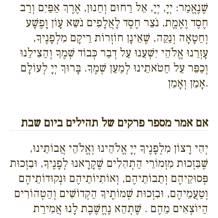
שֶׁנֶאֱמַר: יְיָ, יְיָ, אֵל רַחוּם וְחַנוּן, אֶרֶךְ אַפַּיִם וְרַב
חֶסֶד וֶאֶמֱת, נֹצֵר חֶסֶד לָאֲלָפִים נֹשֵא עָוֹן וָפֶשָׁע
וְחַטָאָה וְנַקֵה, שֶׁאֵינָן חוֹזְרוֹת רֵיקָם מִלְפָנֶיךָ,
עָזְרֵנוּ אֱלֹהֵי יִשְׁעֵנוּ עַל דְבַר כְּבוֹד שְׁמֶךָ וְהַצִילֵנוּ
וְכַפֵּר עַל חַטֹאתֵינוּ לְמַעַן שְׁמֶךָ. בָּרוּךְ יְיָ לְעוֹלָם
אָמֵן וְאָמֵן.
אם אמר מספר פרקים של תהילים ביום שבת
יְהִי רָצוֹן מִלְפָנֶיךָ יְיָ אֱלֹהֵינוּ וְאֱלֹהֵי אֲבוֹתֵינוּ,
שֶׁבִּזְכוּת מִזְמוֹרֵי הַתְהִלִים שֶׁקָרָאנוּ לְפָנֶיךָ, וּבִזְכוּת
פְּסוּקֵיהֶם וְתֵבוֹתֵיהֶם, וְאוֹתִיוֹתֵיהֶם וּנְקוּדוֹתֵיהֶם
וְטַעֲמֵיהֶם, וּבִזְכוּת שְׁמוֹתֶיךָ הַקְדוֹשִׁים וְהַטְהוֹרִים
הַיוֹצְאִים מֵהֶם . שֶׁתְהֵא נֶחֱשֶׁבֶת לָנוּ אֲמִירַת