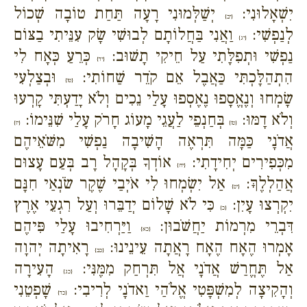
יִשְׁאָלוּנִי:
יְשַׁלְּמוּנִי רָעָה תַּחַת טוֹבָה שְׁכוֹל
{יב}
לְנַפְשִׁי:
וַאֲנִי בַּחֲלוֹתָם לְבוּשִׁי שָׂק עִנֵּיתִי בַצּוֹם
{יג}
נַפְשִׁי וּתְפִלָּתִי עַל חֵיקִי תָשׁוּב:
כְּרֵעַ כְּאָח לִי
{יד}
הִתְהַלָּכְתִּי כַּאֲבֶל אֵם קֹדֵר שַׁחוֹתִי:
וּבְצַלְעִי
{טו}
שָׂמְחוּ וְנֶאֱסָפוּ נֶאֶסְפוּ עָלַי נֵכִים וְלֹא יָדַעְתִּי קָרְעוּ
וְלֹא דָמּוּ:
בְּחַנְפֵי לַעֲגֵי מָעוֹג חָרֹק עָלַי שִׁנֵּימוֹ:
{טז}
{יז}
אֲדֹנָי כַּמָּה תִּרְאֶה הָשִׁיבָה נַפְשִׁי מִשֹּׁאֵיהֶם
מִכְּפִירִים יְחִידָתִי:
אוֹדְךָ בְּקָהָל רָב בְּעַם עָצוּם
{יח}
אֲהַלְלֶךָּ:
אַל יִשְׂמְחוּ לִי אֹיְבַי שֶׁקֶר שֹׂנְאַי חִנָּם
{יט}
יִקְרְצוּ עָיִן:
כִּי לֹא שָׁלוֹם יְדַבֵּרוּ וְעַל רִגְעֵי אֶרֶץ
{כ}
דִּבְרֵי מִרְמוֹת יַחֲשֹׁבוּן:
וַיַּרְחִיבוּ עָלַי פִּיהֶם
{כא}
אָמְרוּ הֶאָח הֶאָח רָאֲתָה עֵינֵינוּ:
רָאִיתָה יְהוָה
{כב}
אַל תֶּחֱרַשׁ אֲדֹנָי אֲל תִּרְחַק מִמֶּנִּי:
הָעִירָה
{כג}
וְהָקִיצָה לְמִשְׁפָּטִי אֱלֹהַי וַאדֹנָי לְרִיבִי:
שָׁפְטֵנִי
{כד}