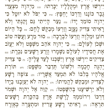
יִירְשׁוּ אָרֶץ וּמְקֻלָּלָיו יִכָּרֵתוּ:
מֵיְהוָה מִצְעֲדֵי
{כג}
גֶבֶר כּוֹנָנוּ וְדַרְכּוֹ יֶחְפָּץ:
כִּי יִפֹּל לֹא יוּטָל כִּי
{כד}
יְהוָה סוֹמֵךְ יָדוֹ:
נַעַר הָיִיתִי גַּם זָקַנְתִּי וְלֹא
{כה}
רָאִיתִי צַדִּיק נֶעֱזָב וְזַרְעוֹ מְבַקֶּשׁ לָחֶם:
כָּל הַיּוֹם
{כו}
חוֹנֵן וּמַלְוֶה וְזַרְעוֹ לִבְרָכָה:
סוּר מֵרָע וַעֲשֵׂה טוֹב
{כז}
וּשְׁכֹן לְעוֹלָם:
כִּי יְהוָה אֹהֵב מִשְׁפָּט וְלֹא יַעֲזֹב
{כח}
אֶת חֲסִידָיו לְעוֹלָם נִשְׁמָרוּ וְזֶרַע רְשָׁעִים נִכְרָת:
{כט}
צַדִּיקִים יִירְשׁוּ אָרֶץ וְיִשְׁכְּנוּ לָעַד עָלֶיהָ:
פִּי צַדִּיק
{ל}
יֶהְגֶּה חָכְמָה וּלְשׁוֹנוֹ תְּדַבֵּר מִשְׁפָּט:
תּוֹרַת
{לא}
אֱלֹהָיו בְּלִבּוֹ לֹא תִמְעַד אֲשֻׁרָיו:
צוֹפֶה רָשָׁע
{לב}
לַצַּדִּיק וּמְבַקֵּשׁ לַהֲמִיתוֹ:
יְהוָה לֹא יַעַזְבֶנּוּ בְיָדוֹ
{לג}
וְלֹא יַרְשִׁיעֶנּוּ בְּהִשָּׁפְטוֹ:
קַוֵּה אֶל יְהוָה וּשְׁמֹר
{לד}
דַּרְכּוֹ וִירוֹמִמְךָ לָרֶשֶׁת אָרֶץ בְּהִכָּרֵת רְשָׁעִים
תִּרְאֶה:
רָאִיתִי רָשָׁע עָרִיץ וּמִתְעָרֶה כְּאֶזְרָח
{לה}