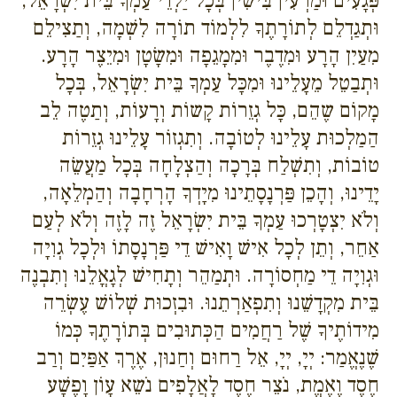
פְּגָעִים וּמַרְעִין בִּישִׁין בְּכָל יַלְדֵי עַמְךָ בֵּית יִשְׂרָאֵל,
וּתְגַדְלֵם לְתוֹרָתֶךָ לִלְמוֹד תוֹרָה לִשְׁמָה, וְתַצִילֵם
מִעַיִן הָרָע וּמִדֶבֶר וּמִמָגֵפָה וּמִשָׂטָן וּמִיֵצֶר הָרָע.
וּתְבַטֵל מֵעָלֵינוּ וּמִכָּל עַמְךָ בֵּית יִשְׂרָאֵל, בְּכָל
מָקוֹם שֶהֵם, כָּל גְזֵרוֹת קָשוֹת וְרָעוֹת, וְתַטֶה לֵב
הַמַלְכוּת עָלֵינוּ לְטוֹבָה. וְתִגְזוֹר עָלֵינוּ גְזֵרוֹת
טוֹבוֹת, וְתִשְׁלַח בְּרָכָה וְהַצְלָחָה בְּכָל מַעֲשֵׂה
יָדֵינוּ, וְהָכֵן פַּרְנָסָתֵינוּ מִיָדְךָ הָרְחָבָה וְהַמְלֵאָה,
וְלֹא יִצְטָרְכוּ עַמְךָ בֵּית יִשְׂרָאֵל זֶה לָזֶה וְלֹא לְעַם
אַחֵר, וְתֵן לְכָל אִישׁ וָאִישׁ דֵי פַּרְנָסָתוֹ וּלְכָל גְוִיָה
וּגְוִיָה דֵי מַחְסוֹרָה. וּתְמַהֵר וְתָחִישׁ לְגָאֳלֵנוּ וְתִבְנֶה
בֵּית מִקְדָשֵׁנוּ וְתִפְאַרְתֵנוּ. וּבִזְכוּת שְׁלוֹשׁ עֶשְׂרֵה
מִידוֹתֶיךָ שֶׁל רַחֲמִים הַכְּתוּבִים בְּתוֹרָתֶךָ כְּמוֹ
שֶׁנֶאֱמַר: יְיָ, יְיָ, אֵל רַחוּם וְחַנוּן, אֶרֶךְ אַפַּיִם וְרַב
חֶסֶד וֶאֶמֱת, נֹצֵר חֶסֶד לָאֲלָפִים נֹשֵא עָוֹן וָפֶשָׁע