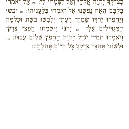
כְצִדְקְךָ יְהוָה אֱלֹהָי וְאַל יִשְׂמְחוּ לִי:
אַל יֹאמְרוּ
{כה}
בְלִבָּם הֶאָח נַפְשֵׁנוּ אַל יֹאמְרוּ בִּלַּעֲנוּהוּ:
יֵבֹשׁוּ
{כו}
וְיַחְפְּרוּ יַחְדָּו שְׂמֵחֵי רָעָתִי יִלְבְּשׁוּ בֹשֶׁת וּכְלִמָּה
הַמַּגְדִּילִים עָלָי:
יָרֹנּוּ וְיִשְׂמְחוּ חֲפֵצֵי צִדְקִי
{כז}
וְיֹאמְרוּ תָמִיד יִגְדַּל יְהוָה הֶחָפֵץ שְׁלוֹם עַבְדּוֹ:
{כח}
וּלְשׁוֹנִי תֶּהְגֶּה צִדְקֶךָ כָּל הַיּוֹם תְּהִלָּתֶךָ: