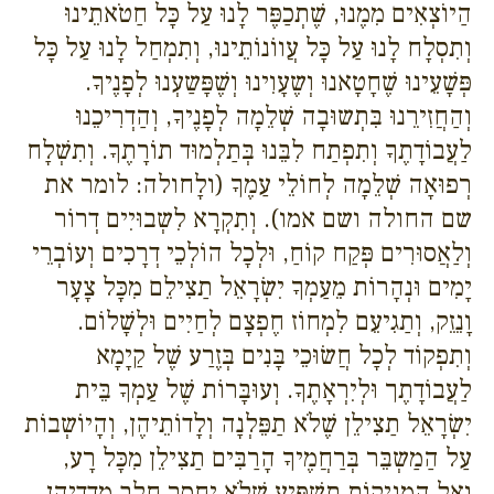
הַיוֹצְאִים מִמֶנוּ, שֶׁתְכַפֶּר לָנוּ עַל כָּל חַטֹאתֵינוּ
וְתִסְלָח לָנוּ עַל כָּל עֲווֹנוֹתֵינוּ, וְתִמְחַל לָנוּ עַל כָּל
פְּשָׁעֵינוּ שֶׁחָטָאנוּ וְשֶעָוִינוּ וְשֶׁפָּשַעְנוּ לְפָנֶיךָ.
וְהַחֲזִירֵנוּ בִּתְשוּבָה שְׁלֵמָה לְפָנֶיךָ, וְהַדְרִיכֵנוּ
לַעֲבוֹדָתֶךָ וְתִפְתַח לִבֵּנוּ בְּתַלְמוּד תוֹרָתֶךָ. וְתִשְׁלָח
רְפוּאָה שְׁלֵמָה לְחוֹלֵי עַמֶךָ (ולָחולה: לומר את
שם החולה ושם אמו). וְתִקְרָא לִשְבוּיִים דְרוֹר
וְלַאֲסוּרִים פְּקַח קוֹחַ, וּלְכָל הוֹלְכֵי דְרָכִים וְעוֹבְרֵי
יָמִים וּנְהָרוֹת מֵעַמְךָ יִשְׂרָאֵל תַצִילֵם מִכָּל צָעָר
וָנֵזֵק, וְתַגִיעֵם לִמְחוֹז חֶפְצָם לְחַיִים וּלְשָׁלוֹם.
וְתִפְקוֹד לְכָל חֲשׂוּכֵי בָּנִים בְּזֶרַע שֶׁל קַיָמָא
לַעֲבוֹדָתֶך וּלְיִרְאָתֶךָ. וְעוּבָּרוֹת שֶׁל עַמְךָ בֵּית
יִשְׂרָאֵל תַצִילֵן שֶׁלֹא תַפֵּלְנָה וְלָדוֹתֵיהֶן, וְהָיוֹשְבוֹת
עַל הַמַשְבֵּר בְּרַחֲמֶיךָ הָרַבִּים תַצִילֵן מִכָּל רָע,
וְאֶל הַמֵנִיקוֹת תַשְׁפִּיע שֶׁלֹא יֶחְסַר חָלָב מִדַדֵיהֶן.