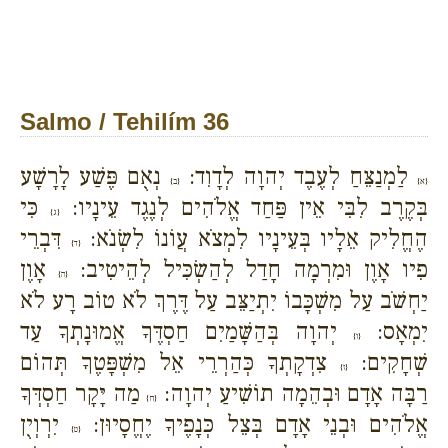
Salmo / Tehilím 36
לַמְנַצֵּחַ לְעֶבֶד יְהוָה לְדָוִד:
נְאֻם פֶּשַׁע לָרָשָׁע
{א}
{ב}
בְּקֶרֶב לִבִּי אֵין פַּחַד אֱלֹהִים לְנֶגֶד עֵינָיו:
כִּי
{ג}
הֶחֱלִיק אֵלָיו בְּעֵינָיו לִמְצֹא עֲוֹנוֹ לִשְׂנֹא:
דִּבְרֵי
{ד}
פִיו אָוֶן וּמִרְמָה חָדַל לְהַשְׂכִּיל לְהֵיטִיב:
אָוֶן
{ה}
יַחְשֹׁב עַל מִשְׁכָּבוֹ יִתְיַצֵּב עַל דֶּרֶךְ לֹא טוֹב רָע לֹא
יִמְאָס:
יְהוָה בְּהַשָּׁמַיִם חַסְדֶּךָ אֱמוּנָתְךָ עַד
{ו}
שְׁחָקִים:
צִדְקָתְךָ כְּהַרְרֵי אֵל מִשְׁפָּטֶךָ תְּהוֹם
{ז}
רַבָּה אָדָם וּבְהֵמָה תוֹשִׁיעַ יְהוָה:
מַה יָּקָר חַסְדְּךָ
{ח}
אֱלֹהִים וּבְנֵי אָדָם בְּצֵל כְּנָפֶיךָ יֶחֱסָיוּן:
יִרְוְיֻן
{ט}