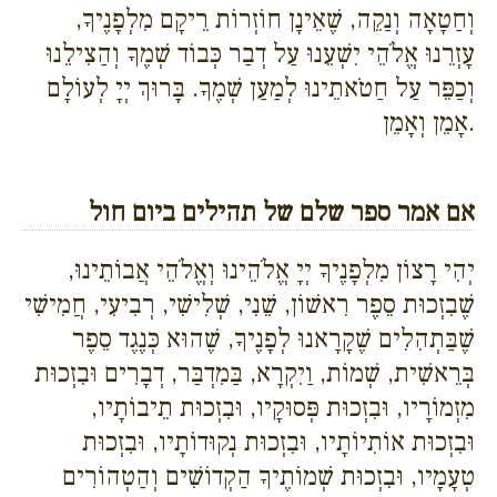
וְחַטָאָה וְנַקֵה, שֶׁאֵינָן חוֹזְרוֹת רֵיקָם מִלְפָנֶיךָ,
עָזְרֵנוּ אֱלֹהֵי יִשְׁעֵנוּ עַל דְבַר כְּבוֹד שְׁמֶךָ וְהַצִילֵנוּ
וְכַפֵּר עַל חַטֹאתֵינוּ לְמַעַן שְׁמֶךָ. בָּרוּךְ יְיָ לְעוֹלָם
אָמֵן וְאָמֵן.
אם אמר ספר שלם של תהילים ביום חול
יְהִי רָצוֹן מִלְפָנֶיךָ יְיָ אֱלֹהֵינוּ וְאֱלֹהֵי אֲבוֹתֵינוּ,
שֶׁבִזְכוּת סֵפֶר רִאשׁוֹן, שֵׁנִי, שְׁלִישִׁי, רְבִיעִי, חֲמִישִׁי
שֶׁבַּתְהִלִים שֶׁקָרָאנוּ לְפָנֶיךָ, שֶׁהוּא כְּנֶגֶד סֵפֶר
בְּרֵאשִׁית, שְׁמוֹת, וַיִקְרָא, בַּמִדְבַּר, דְבָרִים וּבִזְכוּת
מִזְמוֹרָיו, וּבִזְכוּת פְּסוּקָיו, וּבִזְכוּת תֵיבוֹתָיו,
וּבִזְכוּת אוֹתִיוֹתָיו, וּבִזְכוּת נְקוּדוֹתָיו, וּבִזְכוּת
טְעָמָיו, וּבִזְכוּת שְׁמוֹתֶיךָ הַקְדוֹשִׁים וְהַטְהוֹרִים