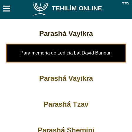
≡
בס''ד
TEHILÍM ONLINE
Parashá Vayikra
Para memoria de Ledicia bat David Banoun
Parashá Vayikra
Parashá Tzav
Parashá Shemini