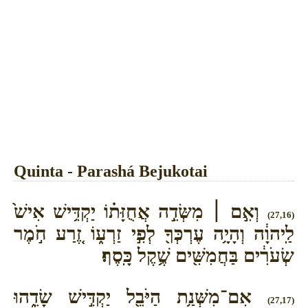
Quinta - Parashá Bejukotai
וְאִ֣ם ׀ מִשְּׂדֵ֣ה אֲחֻזָּת֗וֹ יַקְדִּ֥ישׁ אִישׁ֙
(27,16)
לַֽיהוָ֔ה וְהָיָ֥ה עֶרְכְּךָ֖ לְפִ֣י זַרְע֑וֹ זֶ֚רַע חֹ֣מֶר
שְׂעֹרִ֔ים בַּחֲמִשִּׁ֖ים שֶׁ֥קֶל כָּֽסֶף׃
אִם־מִשְּׁנַ֥ת הַיֹּבֵ֖ל יַקְדִּ֣ישׁ שָׂדֵ֑הוּ
(27,17)