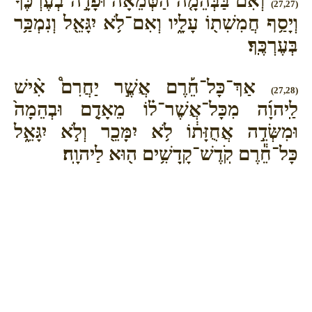
וְאִ֨ם בַּבְּהֵמָ֤ה הַטְּמֵאָה֙ וּפָדָ֣ה בְעֶרְכֶּ֔ךָ
(27,27)
וְיָסַ֥ף חֲמִשִׁת֖וֹ עָלָ֑יו וְאִם־לֹ֥א יִגָּאֵ֖ל וְנִמְכַּ֥ר
בְּעֶרְכֶּֽךָ׃
אַךְ־כָּל־חֵ֡רֶם אֲשֶׁ֣ר יַחֲרִם֩ אִ֨ישׁ
(27,28)
לַֽיהוָ֜ה מִכָּל־אֲשֶׁר־ל֗וֹ מֵאָדָ֤ם וּבְהֵמָה֙
וּמִשְּׂדֵ֣ה אֲחֻזָּת֔וֹ לֹ֥א יִמָּכֵ֖ר וְלֹ֣א יִגָּאֵ֑ל
כָּל־חֵ֕רֶם קֹֽדֶשׁ־קָֽדָשִׁ֥ים ה֖וּא לַיהוָֽה׃