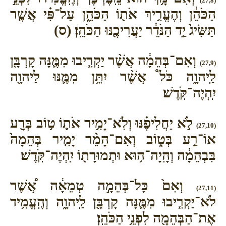
(27,8)
הַכֹּהֵ֔ן וְהֶעֱרִ֥יךְ אֹת֖וֹ הַכֹּהֵ֑ן עַל־פִּ֗י אֲשֶׁ֤ר
תַּשִּׂיג֙ יַ֣ד הַנֹּדֵ֔ר יַעֲרִיכֶ֖נּוּ הַכֹּהֵֽן׃ (ס)
וְאִם־בְּהֵמָ֔ה אֲשֶׁ֨ר יַקְרִ֧יבוּ מִמֶּ֛נָּה קָרְבָּ֖ן
(27,9)
לַֽיהוָ֑ה כֹּל֩ אֲשֶׁ֨ר יִתֵּ֥ן מִמֶּ֛נּוּ לַיהוָ֖ה
יִֽהְיֶה־קֹּֽדֶשׁ׃
לֹ֣א יַחֲלִיפֶ֗נּוּ וְלֹֽא־יָמִ֥יר אֹת֛וֹ ט֥וֹב בְּרָ֖ע
(27,10)
אוֹ־רַ֣ע בְּט֑וֹב וְאִם־הָמֵ֨ר יָמִ֤יר בְּהֵמָה֙
בִּבְהֵמָ֔ה וְהָֽיָה־ה֥וּא וּתְמוּרָת֖וֹ יִֽהְיֶה־קֹּֽדֶשׁ׃
וְאִם֙ כָּל־בְּהֵמָ֣ה טְמֵאָ֔ה אֲ֠שֶׁר
(27,11)
לֹא־יַקְרִ֧יבוּ מִמֶּ֛נָּה קָרְבָּ֖ן לַֽיהוָ֑ה וְהֶֽעֱמִ֥יד
אֶת־הַבְּהֵמָ֖ה לִפְנֵ֥י הַכֹּהֵֽן׃