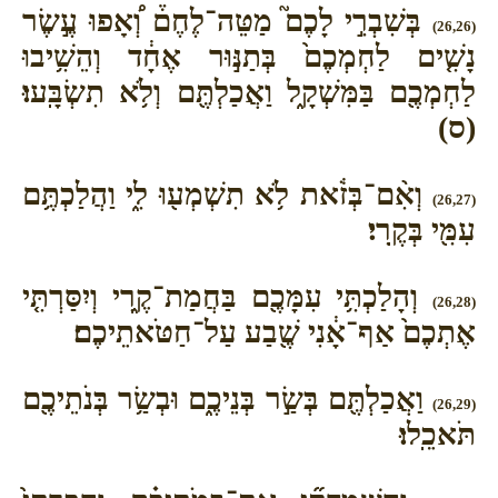
בְּשִׁבְרִ֣י לָכֶם֮ מַטֵּה־לֶחֶם֒ וְ֠אָפוּ עֶ֣שֶׂר
(26,26)
נָשִׁ֤ים לַחְמְכֶם֙ בְּתַנּ֣וּר אֶחָ֔ד וְהֵשִׁ֥יבוּ
לַחְמְכֶ֖ם בַּמִּשְׁקָ֑ל וַאֲכַלְתֶּ֖ם וְלֹ֥א תִשְׂבָּֽעוּ׃
(ס)
וְאִ֨ם־בְּזֹ֔את לֹ֥א תִשְׁמְע֖וּ לִ֑י וַהֲלַכְתֶּ֥ם
(26,27)
עִמִּ֖י בְּקֶֽרִי׃
וְהָלַכְתִּ֥י עִמָּכֶ֖ם בַּחֲמַת־קֶ֑רִי וְיִסַּרְתִּ֤י
(26,28)
אֶתְכֶם֙ אַף־אָ֔נִי שֶׁ֖בַע עַל־חַטֹּאתֵיכֶם׃
וַאֲכַלְתֶּ֖ם בְּשַׂ֣ר בְּנֵיכֶ֑ם וּבְשַׂ֥ר בְּנֹתֵיכֶ֖ם
(26,29)
תֹּאכֵֽלוּ׃