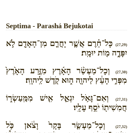
Septima - Parashá Bejukotai
כָּל־חֵ֗רֶם אֲשֶׁ֧ר יָחֳרַ֛ם מִן־הָאָדָ֖ם לֹ֣א
(27,29)
יִפָּדֶ֑ה מ֖וֹת יוּמָֽת׃
וְכָל־מַעְשַׂ֨ר הָאָ֜רֶץ מִזֶּ֤רַע הָאָ֙רֶץ֙
(27,30)
מִפְּרִ֣י הָעֵ֔ץ לַיהוָ֖ה ה֑וּא קֹ֖דֶשׁ לַֽיהוָֽה׃
וְאִם־גָּאֹ֥ל יִגְאַ֛ל אִ֖ישׁ מִמַּֽעַשְׂר֑וֹ
(27,31)
חֲמִשִׁית֖וֹ יֹסֵ֥ף עָלָֽיו׃
וְכָל־מַעְשַׂ֤ר בָּקָר֙ וָצֹ֔אן כֹּ֥ל
(27,32)