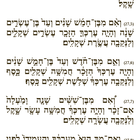
שָֽׁקֶל׃
וְאִ֨ם מִבֶּן־חָמֵ֜שׁ שָׁנִ֗ים וְעַד֙ בֶּן־עֶשְׂרִ֣ים
(27,5)
שָׁנָ֔ה וְהָיָ֧ה עֶרְכְּךָ֛ הַזָּכָ֖ר עֶשְׂרִ֣ים שְׁקָלִ֑ים
וְלַנְּקֵבָ֖ה עֲשֶׂ֥רֶת שְׁקָלִֽים׃
וְאִ֣ם מִבֶּן־חֹ֗דֶשׁ וְעַד֙ בֶּן־חָמֵ֣שׁ שָׁנִ֔ים
(27,6)
וְהָיָ֤ה עֶרְכְּךָ֙ הַזָּכָ֔ר חֲמִשָּׁ֥ה שְׁקָלִ֖ים כָּ֑סֶף
וְלַנְּקֵבָ֣ה עֶרְכְּךָ֔ שְׁלֹ֥שֶׁת שְׁקָלִ֖ים כָּֽסֶף׃
וְ֠אִם מִבֶּן־שִׁשִּׁ֨ים שָׁנָ֤ה וָמַ֙עְלָה֙
(27,7)
אִם־זָכָ֔ר וְהָיָ֣ה עֶרְכְּךָ֔ חֲמִשָּׁ֥ה עָשָׂ֖ר שָׁ֑קֶל
וְלַנְּקֵבָ֖ה עֲשָׂרָ֥ה שְׁקָלִֽים׃
וְאִם־מָ֥ךְ הוּא֙ מֵֽעֶרְכֶּ֔ךָ וְהֶֽעֱמִידוֹ֙ לִפְנֵ֣י