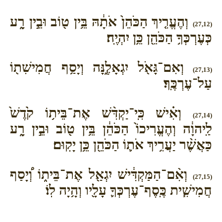
וְהֶעֱרִ֤יךְ הַכֹּהֵן֙ אֹתָ֔הּ בֵּ֥ין ט֖וֹב וּבֵ֣ין רָ֑ע
(27,12)
כְּעֶרְכְּךָ֥ הַכֹּהֵ֖ן כֵּ֥ן יִהְיֶֽה׃
וְאִם־גָּאֹ֖ל יִגְאָלֶ֑נָּה וְיָסַ֥ף חֲמִישִׁת֖וֹ
(27,13)
עַל־עֶרְכֶּֽךָ׃
וְאִ֗ישׁ כִּֽי־יַקְדִּ֨שׁ אֶת־בֵּית֥וֹ קֹ֙דֶשׁ֙
(27,14)
לַֽיהוָ֔ה וְהֶעֱרִיכוֹ֙ הַכֹּהֵ֔ן בֵּ֥ין ט֖וֹב וּבֵ֣ין רָ֑ע
כַּאֲשֶׁ֨ר יַעֲרִ֥יךְ אֹת֛וֹ הַכֹּהֵ֖ן כֵּ֥ן יָקֽוּם׃
וְאִ֨ם־הַמַּקְדִּ֔ישׁ יִגְאַ֖ל אֶת־בֵּית֑וֹ וְ֠יָסַף
(27,15)
חֲמִישִׁ֧ית כֶּֽסֶף־עֶרְכְּךָ֛ עָלָ֖יו וְהָ֥יָה לֽוֹ׃