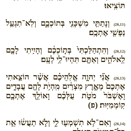
תּוֹצִֽיאוּ׃
וְנָתַתִּ֥י מִשְׁכָּנִ֖י בְּתוֹכְכֶ֑ם וְלֹֽא־תִגְעַ֥ל
(26,11)
נַפְשִׁ֖י אֶתְכֶֽם׃
וְהִתְהַלַּכְתִּי֙ בְּת֣וֹכְכֶ֔ם וְהָיִ֥יתִי לָכֶ֖ם
(26,12)
לֵֽאלֹהִ֑ים וְאַתֶּ֖ם תִּהְיוּ־לִ֥י לְעָֽם׃
אֲנִ֞י יְהוָ֣ה אֱלֹֽהֵיכֶ֗ם אֲשֶׁ֨ר הוֹצֵ֤אתִי
(26,13)
אֶתְכֶם֙ מֵאֶ֣רֶץ מִצְרַ֔יִם מִֽהְיֹ֥ת לָהֶ֖ם עֲבָדִ֑ים
וָאֶשְׁבֹּר֙ מֹטֹ֣ת עֻלְּכֶ֔ם וָאוֹלֵ֥ךְ אֶתְכֶ֖ם
קֽוֹמְמִיּֽוּת׃ (פ)
וְאִם־לֹ֥א תִשְׁמְע֖וּ לִ֑י וְלֹ֣א תַעֲשׂ֔וּ אֵ֥ת
(26,14)