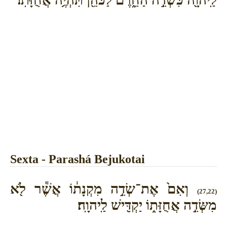
Sexta - Parashá Bejukotai
וְאִם֙ אֶת־שְׂדֵ֣ה מִקְנָת֔וֹ אֲשֶׁ֕ר לֹ֖א
(27,22)
מִשְּׂדֵ֣ה אֲחֻזָּת֑וֹ יַקְדִּ֖ישׁ לַֽיהוָֽה׃