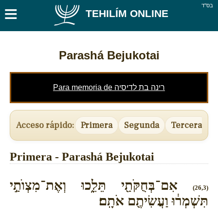
≡
בס''ד
TEHILÍM ONLINE
Parashá Bejukotai
Para memoria de רינה בת לדיסיה
Acceso rápido:
Primera
Segunda
Tercera
Primera - Parashá Bejukotai
אִם־בְּחֻקֹּתַ֖י תֵּלֵ֑כוּ וְאֶת־מִצְוֺתַ֣י
(26,3)
תִּשְׁמְר֔וּ וַעֲשִׂיתֶ֖ם אֹתָֽם׃