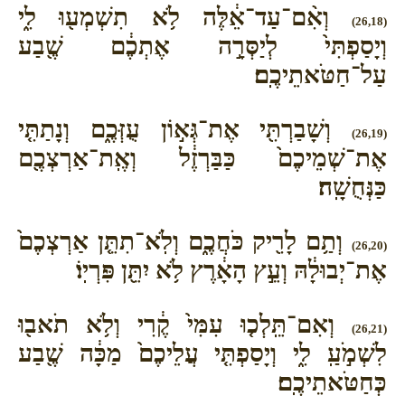
וְאִ֨ם־עַד־אֵ֔לֶּה לֹ֥א תִשְׁמְע֖וּ לִ֑י
(26,18)
וְיָסַפְתִּי֙ לְיַסְּרָ֣ה אֶתְכֶ֔ם שֶׁ֖בַע
עַל־חַטֹּאתֵיכֶֽם׃
וְשָׁבַרְתִּ֖י אֶת־גְּא֣וֹן עֻזְּכֶ֑ם וְנָתַתִּ֤י
(26,19)
אֶת־שְׁמֵיכֶם֙ כַּבַּרְזֶ֔ל וְאֶֽת־אַרְצְכֶ֖ם
כַּנְּחֻשָֽׁה׃
וְתַ֥ם לָרִ֖יק כֹּחֲכֶ֑ם וְלֹֽא־תִתֵּ֤ן אַרְצְכֶם֙
(26,20)
אֶת־יְבוּלָ֔הּ וְעֵ֣ץ הָאָ֔רֶץ לֹ֥א יִתֵּ֖ן פִּרְיֽוֹ׃
וְאִם־תֵּֽלְכ֤וּ עִמִּי֙ קֶ֔רִי וְלֹ֥א תֹאב֖וּ
(26,21)
לִשְׁמֹ֣עַֽ לִ֑י וְיָסַפְתִּ֤י עֲלֵיכֶם֙ מַכָּ֔ה שֶׁ֖בַע
כְּחַטֹּאתֵיכֶֽם׃