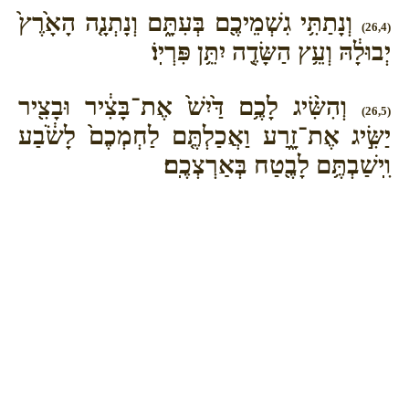
וְנָתַתִּ֥י גִשְׁמֵיכֶ֖ם בְּעִתָּ֑ם וְנָתְנָ֤ה הָאָ֙רֶץ֙
(26,4)
יְבוּלָ֔הּ וְעֵ֥ץ הַשָּׂדֶ֖ה יִתֵּ֥ן פִּרְיֽוֹ׃
וְהִשִּׂ֨יג לָכֶ֥ם דַּ֙יִשׁ֙ אֶת־בָּצִ֔יר וּבָצִ֖יר
(26,5)
יַשִּׂ֣יג אֶת־זָ֑רַע וַאֲכַלְתֶּ֤ם לַחְמְכֶם֙ לָשֹׂ֔בַע
וִֽישַׁבְתֶּ֥ם לָבֶ֖טַח בְּאַרְצְכֶֽם׃