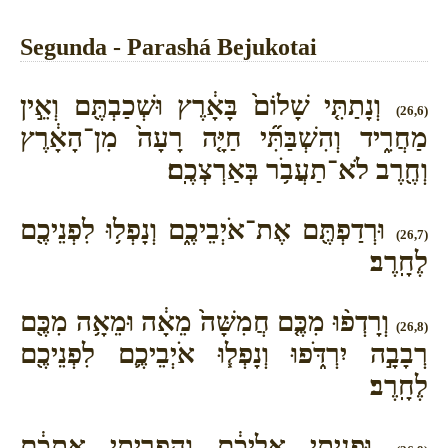
Segunda - Parashá Bejukotai
וְנָתַתִּ֤י שָׁלוֹם֙ בָּאָ֔רֶץ וּשְׁכַבְתֶּ֖ם וְאֵ֣ין
(26,6)
מַחֲרִ֑יד וְהִשְׁבַּתִּ֞י חַיָּ֤ה רָעָה֙ מִן־הָאָ֔רֶץ
וְחֶ֖רֶב לֹא־תַעֲבֹ֥ר בְּאַרְצְכֶֽם׃
וּרְדַפְתֶּ֖ם אֶת־אֹיְבֵיכֶ֑ם וְנָפְל֥וּ לִפְנֵיכֶ֖ם
(26,7)
לֶחָֽרֶב׃
וְרָדְפ֨וּ מִכֶּ֤ם חֲמִשָּׁה֙ מֵאָ֔ה וּמֵאָ֥ה מִכֶּ֖ם
(26,8)
רְבָבָ֣ה יִרְדֹּ֑פוּ וְנָפְל֧וּ אֹיְבֵיכֶ֛ם לִפְנֵיכֶ֖ם
לֶחָֽרֶב׃
וּפָנִ֣יתִי אֲלֵיכֶ֔ם וְהִפְרֵיתִ֣י אֶתְכֶ֔ם