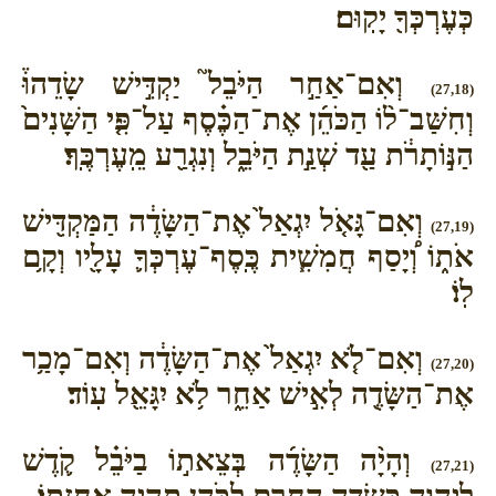
כְּעֶרְכְּךָ֖ יָקֽוּם׃
וְאִם־אַחַ֣ר הַיֹּבֵל֮ יַקְדִּ֣ישׁ שָׂדֵהוּ֒
(27,18)
וְחִשַּׁב־ל֨וֹ הַכֹּהֵ֜ן אֶת־הַכֶּ֗סֶף עַל־פִּ֤י הַשָּׁנִים֙
הַנּ֣וֹתָרֹ֔ת עַ֖ד שְׁנַ֣ת הַיֹּבֵ֑ל וְנִגְרַ֖ע מֵֽעֶרְכֶּֽךָ׃
וְאִם־גָּאֹ֤ל יִגְאַל֙ אֶת־הַשָּׂדֶ֔ה הַמַּקְדִּ֖ישׁ
(27,19)
אֹת֑וֹ וְ֠יָסַף חֲמִשִׁ֧ית כֶּֽסֶף־עֶרְכְּךָ֛ עָלָ֖יו וְקָ֥ם
לֽוֹ׃
וְאִם־לֹ֤א יִגְאַל֙ אֶת־הַשָּׂדֶ֔ה וְאִם־מָכַ֥ר
(27,20)
אֶת־הַשָּׂדֶ֖ה לְאִ֣ישׁ אַחֵ֑ר לֹ֥א יִגָּאֵ֖ל עֽוֹד׃
וְהָיָ֨ה הַשָּׂדֶ֜ה בְּצֵאת֣וֹ בַיֹּבֵ֗ל קֹ֛דֶשׁ
(27,21)
לַֽיהוָ֖ה כִּשְׂדֵ֣ה הַחֵ֑רֶם לַכֹּהֵ֖ן תִּהְיֶ֥ה אֲחֻזָּתֽוֹ׃