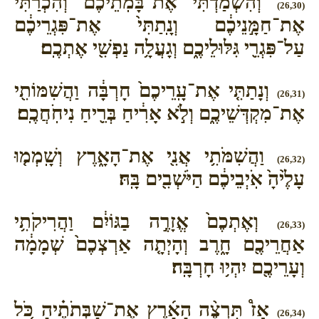
וְהִשְׁמַדְתִּ֞י אֶת־בָּמֹֽתֵיכֶ֗ם וְהִכְרַתִּי֙
(26,30)
אֶת־חַמָּ֣נֵיכֶ֔ם וְנָֽתַתִּי֙ אֶת־פִּגְרֵיכֶ֔ם
עַל־פִּגְרֵ֖י גִּלּוּלֵיכֶ֑ם וְגָעֲלָ֥ה נַפְשִׁ֖י אֶתְכֶֽם׃
וְנָתַתִּ֤י אֶת־עָֽרֵיכֶם֙ חָרְבָּ֔ה וַהֲשִׁמּוֹתִ֖י
(26,31)
אֶת־מִקְדְּשֵׁיכֶ֑ם וְלֹ֣א אָרִ֔יחַ בְּרֵ֖יחַ נִיחֹֽחֲכֶֽם׃
וַהֲשִׁמֹּתִ֥י אֲנִ֖י אֶת־הָאָ֑רֶץ וְשָֽׁמְמ֤וּ
(26,32)
עָלֶ֙יהָ֙ אֹֽיְבֵיכֶ֔ם הַיֹּשְׁבִ֖ים בָּֽהּ׃
וְאֶתְכֶם֙ אֱזָרֶ֣ה בַגּוֹיִ֔ם וַהֲרִיקֹתִ֥י
(26,33)
אַחֲרֵיכֶ֖ם חָ֑רֶב וְהָיְתָ֤ה אַרְצְכֶם֙ שְׁמָמָ֔ה
וְעָרֵיכֶ֖ם יִהְי֥וּ חָרְבָּֽה׃
אָז֩ תִּרְצֶ֨ה הָאָ֜רֶץ אֶת־שַׁבְּתֹתֶ֗יהָ כֹּ֚ל
(26,34)