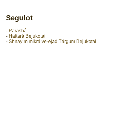
Segulot
-
Parashá
-
Haftará Bejukotai
-
Shnayim mikrá ve-ejad Tárgum Bejukotai