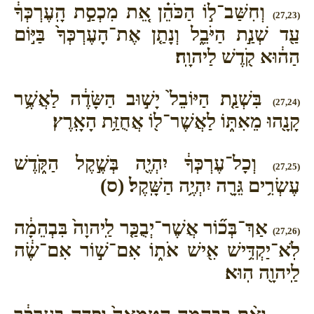
וְחִשַּׁב־ל֣וֹ הַכֹּהֵ֗ן אֵ֚ת מִכְסַ֣ת הָֽעֶרְכְּךָ֔
(27,23)
עַ֖ד שְׁנַ֣ת הַיֹּבֵ֑ל וְנָתַ֤ן אֶת־הָעֶרְכְּךָ֙ בַּיּ֣וֹם
הַה֔וּא קֹ֖דֶשׁ לַיהוָֽה׃
בִּשְׁנַ֤ת הַיּוֹבֵל֙ יָשׁ֣וּב הַשָּׂדֶ֔ה לַאֲשֶׁ֥ר
(27,24)
קָנָ֖הוּ מֵאִתּ֑וֹ לַאֲשֶׁר־ל֖וֹ אֲחֻזַּ֥ת הָאָֽרֶץ׃
וְכָל־עֶרְכְּךָ֔ יִהְיֶ֖ה בְּשֶׁ֣קֶל הַקֹּ֑דֶשׁ
(27,25)
עֶשְׂרִ֥ים גֵּרָ֖ה יִהְיֶ֥ה הַשָּֽׁקֶל׃ (ס)
אַךְ־בְּכ֞וֹר אֲשֶׁר־יְבֻכַּ֤ר לַֽיהוָה֙ בִּבְהֵמָ֔ה
(27,26)
לֹֽא־יַקְדִּ֥ישׁ אִ֖ישׁ אֹת֑וֹ אִם־שׁ֣וֹר אִם־שֶׂ֔ה
לַֽיהוָ֖ה הֽוּא׃