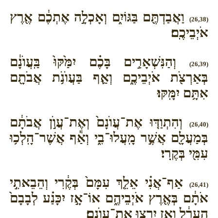
וַאֲבַדְתֶּ֖ם בַּגּוֹיִ֑ם וְאָכְלָ֣ה אֶתְכֶ֔ם אֶ֖רֶץ
(26,38)
אֹיְבֵיכֶֽם׃
וְהַנִּשְׁאָרִ֣ים בָּכֶ֗ם יִמַּ֙קּוּ֙ בַּֽעֲוֺנָ֔ם
(26,39)
בְּאַרְצֹ֖ת אֹיְבֵיכֶ֑ם וְאַ֛ף בַּעֲוֺנֹ֥ת אֲבֹתָ֖ם
אִתָּ֥ם יִמָּֽקּוּ׃
וְהִתְוַדּ֤וּ אֶת־עֲוֺנָם֙ וְאֶת־עֲוֺ֣ן אֲבֹתָ֔ם
(26,40)
בְּמַעֲלָ֖ם אֲשֶׁ֣ר מָֽעֲלוּ־בִ֑י וְאַ֕ף אֲשֶׁר־הָֽלְכ֥וּ
עִמִּ֖י בְּקֶֽרִי׃
אַף־אֲנִ֗י אֵלֵ֤ךְ עִמָּם֙ בְּקֶ֔רִי וְהֵבֵאתִ֣י
(26,41)
אֹתָ֔ם בְּאֶ֖רֶץ אֹיְבֵיהֶ֑ם אוֹ־אָ֣ז יִכָּנַ֗ע לְבָבָם֙
הֶֽעָרֵ֔ל וְאָ֖ז יִרְצ֥וּ אֶת־עֲוֺנָֽם׃