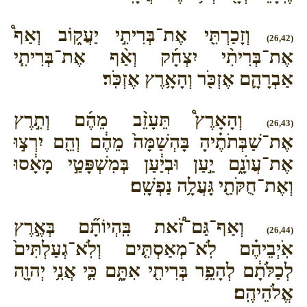
וְזָכַרְתִּ֖י אֶת־בְּרִיתִ֣י יַעֲק֑וֹב וְאַף֩
(26,42)
אֶת־בְּרִיתִ֨י יִצְחָ֜ק וְאַ֨ף אֶת־בְּרִיתִ֧י
אַבְרָהָ֛ם אֶזְכֹּ֖ר וְהָאָ֥רֶץ אֶזְכֹּֽר׃
וְהָאָרֶץ֩ תֵּעָזֵ֨ב מֵהֶ֜ם וְתִ֣רֶץ
(26,43)
אֶת־שַׁבְּתֹתֶ֗יהָ בָּהְשַׁמָּה֙ מֵהֶ֔ם וְהֵ֖ם יִרְצ֣וּ
אֶת־עֲוֺנָ֑ם יַ֣עַן וּבְיַ֔עַן בְּמִשְׁפָּטַ֣י מָאָ֔סוּ
וְאֶת־חֻקֹּתַ֖י גָּעֲלָ֥ה נַפְשָֽׁם׃
וְאַף־גַּם־זֹ֠את בִּֽהְיוֹתָ֞ם בְּאֶ֣רֶץ
(26,44)
אֹֽיְבֵיהֶ֗ם לֹֽא־מְאַסְתִּ֤ים וְלֹֽא־גְעַלְתִּים֙
לְכַלֹּתָ֔ם לְהָפֵ֥ר בְּרִיתִ֖י אִתָּ֑ם כִּ֛י אֲנִ֥י יְהוָ֖ה
אֱלֹהֵיהֶֽם׃