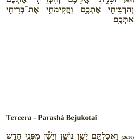
(26,9)
וְהִרְבֵּיתִ֖י אֶתְכֶ֑ם וַהֲקִימֹתִ֥י אֶת־בְּרִיתִ֖י
אִתְּכֶֽם׃
Tercera - Parashá Bejukotai
וַאֲכַלְתֶּ֥ם יָשָׁ֖ן נוֹשָׁ֑ן וְיָשָׁ֕ן מִפְּנֵ֥י חָדָ֖שׁ
(26,10)