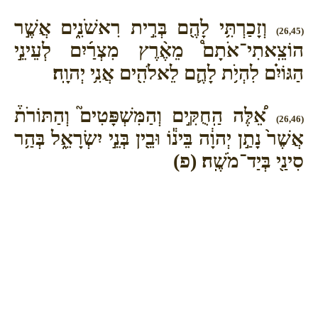
וְזָכַרְתִּ֥י לָהֶ֖ם בְּרִ֣ית רִאשֹׁנִ֑ים אֲשֶׁ֣ר
(26,45)
הוֹצֵֽאתִי־אֹתָם֩ מֵאֶ֨רֶץ מִצְרַ֜יִם לְעֵינֵ֣י
הַגּוֹיִ֗ם לִהְיֹ֥ת לָהֶ֛ם לֵאלֹהִ֖ים אֲנִ֥י יְהוָֽה׃
אֵ֠לֶּה הַֽחֻקִּ֣ים וְהַמִּשְׁפָּטִים֮ וְהַתּוֹרֹת֒
(26,46)
אֲשֶׁר֙ נָתַ֣ן יְהוָ֔ה בֵּינ֕וֹ וּבֵ֖ין בְּנֵ֣י יִשְׂרָאֵ֑ל בְּהַ֥ר
סִינַ֖י בְּיַד־מֹשֶֽׁה׃ (פ)