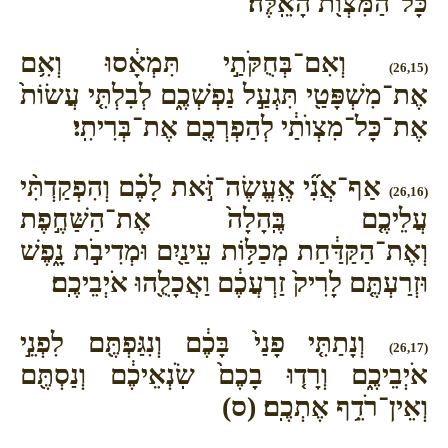
כָּל־הַמִּצְוֺ֖ת הָאֵֽלֶּה׃
וְאִם־בְּחֻקֹּתַ֣י תִּמְאָ֔סוּ וְאִ֥ם
(26,15)
אֶת־מִשְׁפָּטַ֖י תִּגְעַ֣ל נַפְשְׁכֶ֑ם לְבִלְתִּ֤י עֲשׂוֹת֙
אֶת־כָּל־מִצְוֺתַ֔י לְהַפְרְכֶ֖ם אֶת־בְּרִיתִֽי׃
אַף־אֲנִ֞י אֶֽעֱשֶׂה־זֹּ֣את לָכֶ֗ם וְהִפְקַדְתִּ֨י
(26,16)
עֲלֵיכֶ֤ם בֶּֽהָלָה֙ אֶת־הַשַּׁחֶ֣פֶת
וְאֶת־הַקַּדַּ֔חַת מְכַלּ֥וֹת עֵינַ֖יִם וּמְדִיבֹ֣ת נָ֑פֶשׁ
וּזְרַעְתֶּ֤ם לָרִיק֙ זַרְעֲכֶ֔ם וַאֲכָלֻ֖הוּ אֹיְבֵיכֶֽם׃
וְנָתַתִּ֤י פָנַי֙ בָּכֶ֔ם וְנִגַּפְתֶּ֖ם לִפְנֵ֣י
(26,17)
אֹיְבֵיכֶ֑ם וְרָד֤וּ בָכֶם֙ שֹֽׂנְאֵיכֶ֔ם וְנַסְתֶּ֖ם
וְאֵין־רֹדֵ֥ף אֶתְכֶֽם׃ (ס)