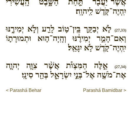
אֲשֶׁר־יַעֲבֹ֖ר תַּ֣חַת הַשָּׁ֑בֶט הָֽעֲשִׂירִ֕י
יִֽהְיֶה־קֹּ֖דֶשׁ לַֽיהוָֽה׃
לֹ֧א יְבַקֵּ֛ר בֵּֽין־ט֥וֹב לָרַ֖ע וְלֹ֣א יְמִירֶ֑נּוּ
(27,33)
וְאִם־הָמֵ֣ר יְמִירֶ֔נּוּ וְהָֽיָה־ה֧וּא וּתְמוּרָת֛וֹ
יִֽהְיֶה־קֹ֖דֶשׁ לֹ֥א יִגָּאֵֽל׃
אֵ֣לֶּה הַמִּצְוֺ֗ת אֲשֶׁ֨ר צִוָּ֧ה יְהוָ֛ה
(27,34)
אֶת־מֹשֶׁ֖ה אֶל־בְּנֵ֣י יִשְׂרָאֵ֑ל בְּהַ֖ר סִינָֽי׃
< Parashá Behar
Parashá Bamidbar >