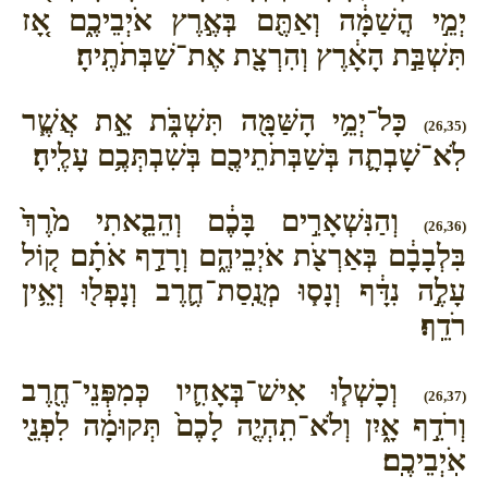
יְמֵ֣י הֳשַׁמָּ֔ה וְאַתֶּ֖ם בְּאֶ֣רֶץ אֹיְבֵיכֶ֑ם אָ֚ז
תִּשְׁבַּ֣ת הָאָ֔רֶץ וְהִרְצָ֖ת אֶת־שַׁבְּתֹתֶֽיהָ׃
כָּל־יְמֵ֥י הָשַּׁמָּ֖ה תִּשְׁבֹּ֑ת אֵ֣ת אֲשֶׁ֧ר
(26,35)
לֹֽא־שָׁבְתָ֛ה בְּשַׁבְּתֹתֵיכֶ֖ם בְּשִׁבְתְּכֶ֥ם עָלֶֽיהָ׃
וְהַנִּשְׁאָרִ֣ים בָּכֶ֔ם וְהֵבֵ֤אתִי מֹ֙רֶךְ֙
(26,36)
בִּלְבָבָ֔ם בְּאַרְצֹ֖ת אֹיְבֵיהֶ֑ם וְרָדַ֣ף אֹתָ֗ם ק֚וֹל
עָלֶ֣ה נִדָּ֔ף וְנָס֧וּ מְנֻֽסַת־חֶ֛רֶב וְנָפְל֖וּ וְאֵ֥ין
רֹדֵֽף׃
וְכָשְׁל֧וּ אִישׁ־בְּאָחִ֛יו כְּמִפְּנֵי־חֶ֖רֶב
(26,37)
וְרֹדֵ֣ף אָ֑יִן וְלֹא־תִֽהְיֶ֤ה לָכֶם֙ תְּקוּמָ֔ה לִפְנֵ֖י
אֹֽיְבֵיכֶֽם׃