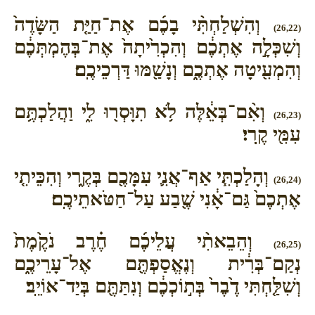
וְהִשְׁלַחְתִּ֨י בָכֶ֜ם אֶת־חַיַּ֤ת הַשָּׂדֶה֙
(26,22)
וְשִׁכְּלָ֣ה אֶתְכֶ֔ם וְהִכְרִ֙יתָה֙ אֶת־בְּהֶמְתְּכֶ֔ם
וְהִמְעִ֖יטָה אֶתְכֶ֑ם וְנָשַׁ֖מּוּ דַּרְכֵיכֶֽם׃
וְאִ֨ם־בְּאֵ֔לֶּה לֹ֥א תִוָּסְר֖וּ לִ֑י וַהֲלַכְתֶּ֥ם
(26,23)
עִמִּ֖י קֶֽרִי׃
וְהָלַכְתִּ֧י אַף־אֲנִ֛י עִמָּכֶ֖ם בְּקֶ֑רִי וְהִכֵּיתִ֤י
(26,24)
אֶתְכֶם֙ גַּם־אָ֔נִי שֶׁ֖בַע עַל־חַטֹּאתֵיכֶֽם׃
וְהֵבֵאתִ֨י עֲלֵיכֶ֜ם חֶ֗רֶב נֹקֶ֙מֶת֙
(26,25)
נְקַם־בְּרִ֔ית וְנֶאֱסַפְתֶּ֖ם אֶל־עָרֵיכֶ֑ם
וְשִׁלַּ֤חְתִּי דֶ֙בֶר֙ בְּת֣וֹכְכֶ֔ם וְנִתַּתֶּ֖ם בְּיַד־אוֹיֵֽב׃