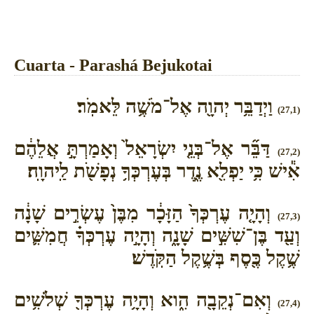
Cuarta - Parashá Bejukotai
וַיְדַבֵּ֥ר יְהוָ֖ה אֶל־מֹשֶׁ֥ה לֵּאמֹֽר׃
(27,1)
דַּבֵּ֞ר אֶל־בְּנֵ֤י יִשְׂרָאֵל֙ וְאָמַרְתָּ֣ אֲלֵהֶ֔ם
(27,2)
אִ֕ישׁ כִּ֥י יַפְלִ֖א נֶ֑דֶר בְּעֶרְכְּךָ֥ נְפָשֹׁ֖ת לַֽיהוָֽה׃
וְהָיָ֤ה עֶרְכְּךָ֙ הַזָּכָ֔ר מִבֶּן֙ עֶשְׂרִ֣ים שָׁנָ֔ה
(27,3)
וְעַ֖ד בֶּן־שִׁשִּׁ֣ים שָׁנָ֑ה וְהָיָ֣ה עֶרְכְּךָ֗ חֲמִשִּׁ֛ים
שֶׁ֥קֶל כֶּ֖סֶף בְּשֶׁ֥קֶל הַקֹּֽדֶשׁ׃
וְאִם־נְקֵבָ֖ה הִ֑וא וְהָיָ֥ה עֶרְכְּךָ֖ שְׁלֹשִׁ֥ים
(27,4)