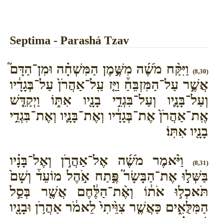
Septima - Parashá Tzav
וַיִּקַּ֨ח מֹשֶׁ֜ה מִשֶּׁ֣מֶן הַמִּשְׁחָ֗ה וּמִן־הַדָּם֮
(8,30)
אֲשֶׁ֣ר עַל־הַמִּזְבֵּחַ֒ וַיַּ֤ז עַֽל־אַהֲרֹן֙ עַל־בְּגָדָ֔יו
וְעַל־בָּנָ֛יו וְעַל־בִּגְדֵ֥י בָנָ֖יו אִתּ֑וֹ וַיְקַדֵּ֤שׁ
אֶֽת־אַהֲרֹן֙ אֶת־בְּגָדָ֔יו וְאֶת־בָּנָ֛יו וְאֶת־בִּגְדֵ֥י
בָנָ֖יו אִתּֽוֹ׃
וַיֹּ֨אמֶר מֹשֶׁ֜ה אֶל־אַהֲרֹ֣ן וְאֶל־בָּנָ֗יו
(8,31)
בַּשְּׁל֣וּ אֶת־הַבָּשָׂר֮ פֶּ֣תַח אֹ֣הֶל מוֹעֵד֒ וְשָׁם֙
תֹּאכְל֣וּ אֹת֔וֹ וְאֶ֨ת־הַלֶּ֔חֶם אֲשֶׁ֖ר בְּסַ֣ל
הַמִּלֻּאִ֑ים כַּאֲשֶׁ֤ר צִוֵּ֙יתִי֙ לֵאמֹ֔ר אַהֲרֹ֥ן וּבָנָ֖יו