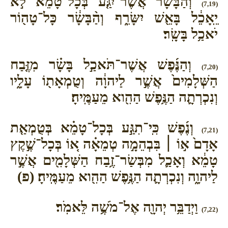
וְהַבָּשָׂ֞ר אֲשֶׁר־יִגַּ֤ע בְּכָל־טָמֵא֙ לֹ֣א
(7,19)
יֵֽאָכֵ֔ל בָּאֵ֖שׁ יִשָּׂרֵ֑ף וְהַ֨בָּשָׂ֔ר כָּל־טָה֖וֹר
יֹאכַ֥ל בָּשָֽׂר׃
וְהַנֶּ֜פֶשׁ אֲשֶׁר־תֹּאכַ֣ל בָּשָׂ֗ר מִזֶּ֤בַח
(7,20)
הַשְּׁלָמִים֙ אֲשֶׁ֣ר לַיהוָ֔ה וְטֻמְאָת֖וֹ עָלָ֑יו
וְנִכְרְתָ֛ה הַנֶּ֥פֶשׁ הַהִ֖וא מֵעַמֶּֽיהָ׃
וְנֶ֜פֶשׁ כִּֽי־תִגַּ֣ע בְּכָל־טָמֵ֗א בְּטֻמְאַ֤ת
(7,21)
אָדָם֙ א֣וֹ ׀ בִּבְהֵמָ֣ה טְמֵאָ֗ה א֚וֹ בְּכָל־שֶׁ֣קֶץ
טָמֵ֔א וְאָכַ֛ל מִבְּשַׂר־זֶ֥בַח הַשְּׁלָמִ֖ים אֲשֶׁ֣ר
לַיהוָ֑ה וְנִכְרְתָ֛ה הַנֶּ֥פֶשׁ הַהִ֖וא מֵעַמֶּֽיהָ׃ (פ)
וַיְדַבֵּ֥ר יְהוָ֖ה אֶל־מֹשֶׁ֥ה לֵּאמֹֽר׃
(7,22)