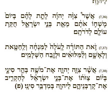
לַיהוָֽה׃
אֲשֶׁר֩ צִוָּ֨ה יְהוָ֜ה לָתֵ֣ת לָהֶ֗ם בְּיוֹם֙
(7,36)
מָשְׁח֣וֹ אֹתָ֔ם מֵאֵ֖ת בְּנֵ֣י יִשְׂרָאֵ֑ל חֻקַּ֥ת
עוֹלָ֖ם לְדֹרֹתָֽם׃
זֹ֣את הַתּוֹרָ֗ה לָֽעֹלָה֙ לַמִּנְחָ֔ה וְלַֽחַטָּ֖את
(7,37)
וְלָאָשָׁ֑ם וְלַ֨מִּלּוּאִ֔ים וּלְזֶ֖בַח הַשְּׁלָמִֽים׃
אֲשֶׁ֨ר צִוָּ֧ה יְהוָ֛ה אֶת־מֹשֶׁ֖ה בְּהַ֣ר סִינָ֑י
(7,38)
בְּי֨וֹם צַוֺּת֜וֹ אֶת־בְּנֵ֣י יִשְׂרָאֵ֗ל לְהַקְרִ֧יב
אֶת־קָרְבְּנֵיהֶ֛ם לַיהוָ֖ה בְּמִדְבַּ֥ר סִינָֽי׃ (פ)