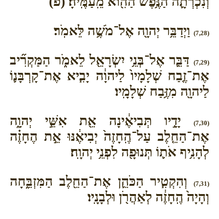
וְנִכְרְתָ֛ה הַנֶּ֥פֶשׁ הַהִ֖וא מֵֽעַמֶּֽיהָ׃ (פ)
וַיְדַבֵּ֥ר יְהוָ֖ה אֶל־מֹשֶׁ֥ה לֵּאמֹֽר׃
(7,28)
דַּבֵּ֛ר אֶל־בְּנֵ֥י יִשְׂרָאֵ֖ל לֵאמֹ֑ר הַמַּקְרִ֞יב
(7,29)
אֶת־זֶ֤בַח שְׁלָמָיו֙ לַיהוָ֔ה יָבִ֧יא אֶת־קָרְבָּנ֛וֹ
לַיהוָ֖ה מִזֶּ֥בַח שְׁלָמָֽיו׃
יָדָ֣יו תְּבִיאֶ֔ינָה אֵ֖ת אִשֵּׁ֣י יְהוָ֑ה
(7,30)
אֶת־הַחֵ֤לֶב עַל־הֶֽחָזֶה֙ יְבִיאֶ֔נּוּ אֵ֣ת הֶחָזֶ֗ה
לְהָנִ֥יף אֹת֛וֹ תְּנוּפָ֖ה לִפְנֵ֥י יְהוָֽה׃
וְהִקְטִ֧יר הַכֹּהֵ֛ן אֶת־הַחֵ֖לֶב הַמִּזְבֵּ֑חָה
(7,31)
וְהָיָה֙ הֶֽחָזֶ֔ה לְאַהֲרֹ֖ן וּלְבָנָֽיו׃