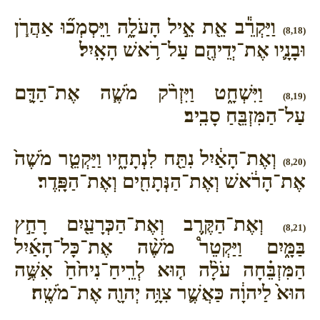
וַיַּקְרֵ֕ב אֵ֖ת אֵ֣יל הָעֹלָ֑ה וַֽיִּסְמְכ֞וּ אַהֲרֹ֧ן
(8,18)
וּבָנָ֛יו אֶת־יְדֵיהֶ֖ם עַל־רֹ֥אשׁ הָאָֽיִל׃
וַיִּשְׁחָ֑ט וַיִּזְרֹ֨ק מֹשֶׁ֧ה אֶת־הַדָּ֛ם
(8,19)
עַל־הַמִּזְבֵּ֖חַ סָבִֽיב׃
וְאֶת־הָאַ֔יִל נִתַּ֖ח לִנְתָחָ֑יו וַיַּקְטֵ֤ר מֹשֶׁה֙
(8,20)
אֶת־הָרֹ֔אשׁ וְאֶת־הַנְּתָחִ֖ים וְאֶת־הַפָּֽדֶר׃
וְאֶת־הַקֶּ֥רֶב וְאֶת־הַכְּרָעַ֖יִם רָחַ֣ץ
(8,21)
בַּמָּ֑יִם וַיַּקְטֵר֩ מֹשֶׁ֨ה אֶת־כָּל־הָאַ֜יִל
הַמִּזְבֵּ֗חָה עֹלָ֨ה ה֤וּא לְרֵֽיחַ־נִיחֹ֙חַ֙ אִשֶּׁ֥ה
הוּא֙ לַיהוָ֔ה כַּאֲשֶׁ֛ר צִוָּ֥ה יְהוָ֖ה אֶת־מֹשֶֽׁה׃