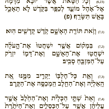
וְכָל־חַטָּ֡את אֲשֶׁר֩ יוּבָ֨א מִדָּמָ֜הּ
(6,23)
אֶל־אֹ֧הֶל מוֹעֵ֛ד לְכַפֵּ֥ר בַּקֹּ֖דֶשׁ לֹ֣א תֵאָכֵ֑ל
בָּאֵ֖שׁ תִּשָּׂרֵֽף׃ (פ)
וְזֹ֥את תּוֹרַ֖ת הָאָשָׁ֑ם קֹ֥דֶשׁ קָֽדָשִׁ֖ים הֽוּא׃
(7,1)
בִּמְק֗וֹם אֲשֶׁ֤ר יִשְׁחֲטוּ֙ אֶת־הָ֣עֹלָ֔ה
(7,2)
יִשְׁחֲט֖וּ אֶת־הָאָשָׁ֑ם וְאֶת־דָּמ֛וֹ יִזְרֹ֥ק
עַל־הַמִּזְבֵּ֖חַ סָבִֽיב׃
וְאֵ֥ת כָּל־חֶלְבּ֖וֹ יַקְרִ֣יב מִמֶּ֑נּוּ אֵ֚ת
(7,3)
הָֽאַלְיָ֔ה וְאֶת־הַחֵ֖לֶב הַֽמְכַסֶּ֥ה אֶת־הַקֶּֽרֶב׃
וְאֵת֙ שְׁתֵּ֣י הַכְּלָיֹ֔ת וְאֶת־הַחֵ֙לֶב֙ אֲשֶׁ֣ר
(7,4)
עֲלֵיהֶ֔ן אֲשֶׁ֖ר עַל־הַכְּסָלִ֑ים וְאֶת־הַיֹּתֶ֙רֶת֙