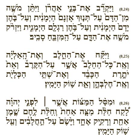
וַיַּקְרֵ֞ב אֶת־בְּנֵ֣י אַהֲרֹ֗ן וַיִּתֵּ֨ן מֹשֶׁ֤ה
(8,24)
מִן־הַדָּם֙ עַל־תְּנ֤וּךְ אָזְנָם֙ הַיְמָנִ֔ית וְעַל־בֹּ֤הֶן
יָדָם֙ הַיְמָנִ֔ית וְעַל־בֹּ֥הֶן רַגְלָ֖ם הַיְמָנִ֑ית וַיִּזְרֹ֨ק
מֹשֶׁ֧ה אֶת־הַדָּ֛ם עַל־הַֽמִּזְבֵּ֖חַ סָבִֽיב׃
וַיִּקַּ֞ח אֶת־הַחֵ֣לֶב וְאֶת־הָֽאַלְיָ֗ה
(8,25)
וְאֶֽת־כָּל־הַחֵלֶב֮ אֲשֶׁ֣ר עַל־הַקֶּרֶב֒ וְאֵת֙
יֹתֶ֣רֶת הַכָּבֵ֔ד וְאֶת־שְׁתֵּ֥י הַכְּלָיֹ֖ת
וְאֶֽת־חֶלְבְּהֶ֑ן וְאֵ֖ת שׁ֥וֹק הַיָּמִֽין׃
וּמִסַּ֨ל הַמַּצּ֜וֹת אֲשֶׁ֣ר ׀ לִפְנֵ֣י יְהוָ֗ה
(8,26)
לָ֠קַח חַלַּ֨ת מַצָּ֤ה אַחַת֙ וְֽחַלַּ֨ת לֶ֥חֶם שֶׁ֛מֶן
אַחַ֖ת וְרָקִ֣יק אֶחָ֑ד וַיָּ֙שֶׂם֙ עַל־הַ֣חֲלָבִ֔ים וְעַ֖ל
שׁ֥וֹק הַיָּמִֽין׃