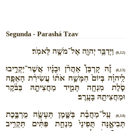
Segunda - Parashá Tzav
וַיְדַבֵּ֥ר יְהוָ֖ה אֶל־מֹשֶׁ֥ה לֵּאמֹֽר׃
(6,12)
זֶ֡ה קָרְבַּן֩ אַהֲרֹ֨ן וּבָנָ֜יו אֲשֶׁר־יַקְרִ֣יבוּ
(6,13)
לַֽיהוָ֗ה בְּיוֹם֙ הִמָּשַׁ֣ח אֹת֔וֹ עֲשִׂירִ֨ת הָאֵפָ֥ה
סֹ֛לֶת מִנְחָ֖ה תָּמִ֑יד מַחֲצִיתָ֣הּ בַּבֹּ֔קֶר
וּמַחֲצִיתָ֖הּ בָּעָֽרֶב׃
עַֽל־מַחֲבַ֗ת בַּשֶּׁ֛מֶן תֵּעָשֶׂ֖ה מֻרְבֶּ֣כֶת
(6,14)
תְּבִיאֶ֑נָּה תֻּפִינֵי֙ מִנְחַ֣ת פִּתִּ֔ים תַּקְרִ֥יב