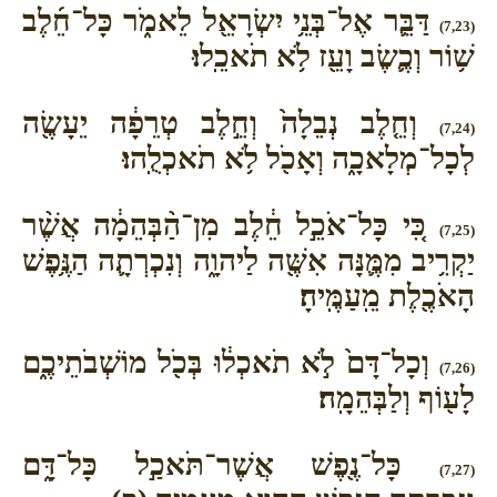
דַּבֵּ֛ר אֶל־בְּנֵ֥י יִשְׂרָאֵ֖ל לֵאמֹ֑ר כָּל־חֵ֜לֶב
(7,23)
שׁ֥וֹר וְכֶ֛שֶׂב וָעֵ֖ז לֹ֥א תֹאכֵֽלוּ׃
וְחֵ֤לֶב נְבֵלָה֙ וְחֵ֣לֶב טְרֵפָ֔ה יֵעָשֶׂ֖ה
(7,24)
לְכָל־מְלָאכָ֑ה וְאָכֹ֖ל לֹ֥א תֹאכְלֻֽהוּ׃
כִּ֚י כָּל־אֹכֵ֣ל חֵ֔לֶב מִן־הַ֨בְּהֵמָ֔ה אֲשֶׁ֨ר
(7,25)
יַקְרִ֥יב מִמֶּ֛נָּה אִשֶּׁ֖ה לַיהוָ֑ה וְנִכְרְתָ֛ה הַנֶּ֥פֶשׁ
הָאֹכֶ֖לֶת מֵֽעַמֶּֽיהָ׃
וְכָל־דָּם֙ לֹ֣א תֹאכְל֔וּ בְּכֹ֖ל מוֹשְׁבֹתֵיכֶ֑ם
(7,26)
לָע֖וֹף וְלַבְּהֵמָֽה׃
כָּל־נֶ֖פֶשׁ אֲשֶׁר־תֹּאכַ֣ל כָּל־דָּ֑ם
(7,27)