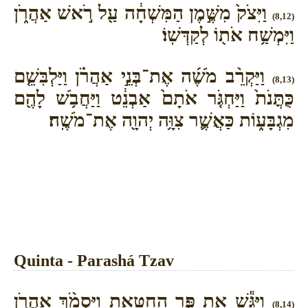
וַיִּצֹק֙ מִשֶּׁ֣מֶן הַמִּשְׁחָ֔ה עַ֖ל רֹ֣אשׁ אַהֲרֹ֑ן
(8,12)
וַיִּמְשַׁ֥ח אֹת֖וֹ לְקַדְּשֽׁוֹ׃
וַיַּקְרֵ֨ב מֹשֶׁ֜ה אֶת־בְּנֵ֣י אַהֲרֹ֗ן וַיַּלְבִּשֵׁ֤ם
(8,13)
כֻּתֳּנֹת֙ וַיַּחְגֹּ֤ר אֹתָם֙ אַבְנֵ֔ט וַיַּחֲבֹ֥שׁ לָהֶ֖ם
מִגְבָּע֑וֹת כַּאֲשֶׁ֛ר צִוָּ֥ה יְהוָ֖ה אֶת־מֹשֶֽׁה׃
Quinta - Parashá Tzav
וַיַּגֵּ֕שׁ אֵ֖ת פַּ֣ר הַֽחַטָּ֑את וַיִּסְמֹ֨ךְ אַהֲרֹ֤ן
(8,14)