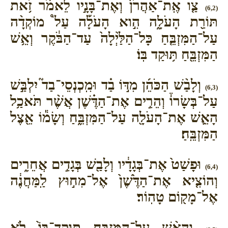
צַ֤ו אֶֽת־אַהֲרֹן֙ וְאֶת־בָּנָ֣יו לֵאמֹ֔ר זֹ֥את
(6,2)
תּוֹרַ֖ת הָעֹלָ֑ה הִ֣וא הָעֹלָ֡ה עַל֩ מוֹקְדָ֨ה
עַל־הַמִּזְבֵּ֤חַ כָּל־הַלַּ֙יְלָה֙ עַד־הַבֹּ֔קֶר וְאֵ֥שׁ
הַמִּזְבֵּ֖חַ תּ֥וּקַד בּֽוֹ׃
וְלָבַ֨שׁ הַכֹּהֵ֜ן מִדּ֣וֹ בַ֗ד וּמִֽכְנְסֵי־בַד֮ יִלְבַּ֣שׁ
(6,3)
עַל־בְּשָׂרוֹ֒ וְהֵרִ֣ים אֶת־הַדֶּ֗שֶׁן אֲשֶׁ֨ר תֹּאכַ֥ל
הָאֵ֛שׁ אֶת־הָעֹלָ֖ה עַל־הַמִּזְבֵּ֑חַ וְשָׂמ֕וֹ אֵ֖צֶל
הַמִּזְבֵּֽחַ׃
וּפָשַׁט֙ אֶת־בְּגָדָ֔יו וְלָבַ֖שׁ בְּגָדִ֣ים אֲחֵרִ֑ים
(6,4)
וְהוֹצִ֤יא אֶת־הַדֶּ֙שֶׁן֙ אֶל־מִח֣וּץ לַֽמַּחֲנֶ֔ה
אֶל־מָק֖וֹם טָהֽוֹר׃
וְהָאֵ֨שׁ עַל־הַמִּזְבֵּ֤חַ תּֽוּקַד־בּוֹ֙ לֹ֣א