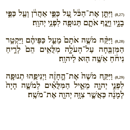
וַיִּתֵּ֣ן אֶת־הַכֹּ֔ל עַ֚ל כַּפֵּ֣י אַהֲרֹ֔ן וְעַ֖ל כַּפֵּ֣י
(8,27)
בָנָ֑יו וַיָּ֧נֶף אֹתָ֛ם תְּנוּפָ֖ה לִפְנֵ֥י יְהוָֽה׃
וַיִּקַּ֨ח מֹשֶׁ֤ה אֹתָם֙ מֵעַ֣ל כַּפֵּיהֶ֔ם וַיַּקְטֵ֥ר
(8,28)
הַמִּזְבֵּ֖חָה עַל־הָעֹלָ֑ה מִלֻּאִ֥ים הֵם֙ לְרֵ֣יחַ
נִיחֹ֔חַ אִשֶּׁ֥ה ה֖וּא לַיהוָֽה׃
וַיִּקַּ֤ח מֹשֶׁה֙ אֶת־הֶ֣חָזֶ֔ה וַיְנִיפֵ֥הוּ תְנוּפָ֖ה
(8,29)
לִפְנֵ֣י יְהוָ֑ה מֵאֵ֣יל הַמִּלֻּאִ֗ים לְמֹשֶׁ֤ה הָיָה֙
לְמָנָ֔ה כַּאֲשֶׁ֛ר צִוָּ֥ה יְהוָ֖ה אֶת־מֹשֶֽׁה׃