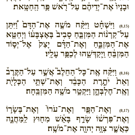
וּבָנָיו֙ אֶת־יְדֵיהֶ֔ם עַל־רֹ֖אשׁ פַּ֥ר הַֽחַטָּֽאת׃
וַיִּשְׁחָ֗ט וַיִּקַּ֨ח מֹשֶׁ֤ה אֶת־הַדָּם֙ וַ֠יִּתֵּן
(8,15)
עַל־קַרְנ֨וֹת הַמִּזְבֵּ֤חַ סָבִיב֙ בְּאֶצְבָּע֔וֹ וַיְחַטֵּ֖א
אֶת־הַמִּזְבֵּ֑חַ וְאֶת־הַדָּ֗ם יָצַק֙ אֶל־יְס֣וֹד
הַמִּזְבֵּ֔חַ וַֽיְקַדְּשֵׁ֖הוּ לְכַפֵּ֥ר עָלָֽיו׃
וַיִּקַּ֗ח אֶֽת־כָּל־הַחֵלֶב֮ אֲשֶׁ֣ר עַל־הַקֶּרֶב֒
(8,16)
וְאֵת֙ יֹתֶ֣רֶת הַכָּבֵ֔ד וְאֶת־שְׁתֵּ֥י הַכְּלָיֹ֖ת
וְאֶֽת־חֶלְבְּהֶ֑ן וַיַּקְטֵ֥ר מֹשֶׁ֖ה הַמִּזְבֵּֽחָה׃
וְאֶת־הַפָּ֤ר וְאֶת־עֹרוֹ֙ וְאֶת־בְּשָׂר֣וֹ
(8,17)
וְאֶת־פִּרְשׁ֔וֹ שָׂרַ֣ף בָּאֵ֔שׁ מִח֖וּץ לַֽמַּחֲנֶ֑ה
כַּאֲשֶׁ֛ר צִוָּ֥ה יְהוָ֖ה אֶת־מֹשֶֽׁה׃