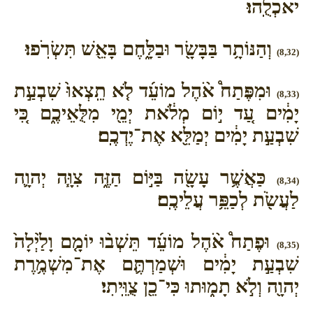
יֹאכְלֻֽהוּ׃
וְהַנּוֹתָ֥ר בַּבָּשָׂ֖ר וּבַלָּ֑חֶם בָּאֵ֖שׁ תִּשְׂרֹֽפוּ׃
(8,32)
וּמִפֶּתַח֩ אֹ֨הֶל מוֹעֵ֜ד לֹ֤א תֵֽצְאוּ֙ שִׁבְעַ֣ת
(8,33)
יָמִ֔ים עַ֚ד י֣וֹם מְלֹ֔את יְמֵ֖י מִלֻּאֵיכֶ֑ם כִּ֚י
שִׁבְעַ֣ת יָמִ֔ים יְמַלֵּ֖א אֶת־יֶדְכֶֽם׃
כַּאֲשֶׁ֥ר עָשָׂ֖ה בַּיּ֣וֹם הַזֶּ֑ה צִוָּ֧ה יְהוָ֛ה
(8,34)
לַעֲשֹׂ֖ת לְכַפֵּ֥ר עֲלֵיכֶֽם׃
וּפֶתַח֩ אֹ֨הֶל מוֹעֵ֜ד תֵּשְׁב֨וּ יוֹמָ֤ם וָלַ֙יְלָה֙
(8,35)
שִׁבְעַ֣ת יָמִ֔ים וּשְׁמַרְתֶּ֛ם אֶת־מִשְׁמֶ֥רֶת
יְהוָ֖ה וְלֹ֣א תָמ֑וּתוּ כִּי־כֵ֖ן צֻוֵּֽיתִי׃