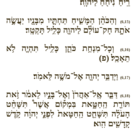
רֵֽיחַ־נִיחֹ֖חַ לַיהוָֽה׃
וְהַכֹּהֵ֨ן הַמָּשִׁ֧יחַ תַּחְתָּ֛יו מִבָּנָ֖יו יַעֲשֶׂ֣ה
(6,15)
אֹתָ֑הּ חָק־עוֹלָ֕ם לַיהוָ֖ה כָּלִ֥יל תָּקְטָֽר׃
וְכָל־מִנְחַ֥ת כֹּהֵ֛ן כָּלִ֥יל תִּהְיֶ֖ה לֹ֥א
(6,16)
תֵאָכֵֽל׃ (פ)
וַיְדַבֵּ֥ר יְהוָ֖ה אֶל־מֹשֶׁ֥ה לֵּאמֹֽר׃
(6,17)
דַּבֵּ֤ר אֶֽל־אַהֲרֹן֙ וְאֶל־בָּנָ֣יו לֵאמֹ֔ר זֹ֥את
(6,18)
תּוֹרַ֖ת הַֽחַטָּ֑את בִּמְק֡וֹם אֲשֶׁר֩ תִּשָּׁחֵ֨ט
הָעֹלָ֜ה תִּשָּׁחֵ֤ט הַֽחַטָּאת֙ לִפְנֵ֣י יְהוָ֔ה קֹ֥דֶשׁ
קָֽדָשִׁ֖ים הִֽוא׃