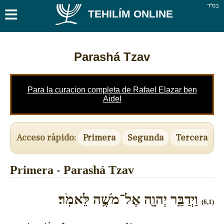
≡
בס''ד
TEHILÍM ONLINE
Parashá Tzav
Para la curacion completa de Rafael Elazar ben
Aidel
Acceso rápido:
Primera
Segunda
Tercera
Primera - Parashá Tzav
וַיְדַבֵּ֥ר יְהוָ֖ה אֶל־מֹשֶׁ֥ה לֵּאמֹֽר׃
(6,1)