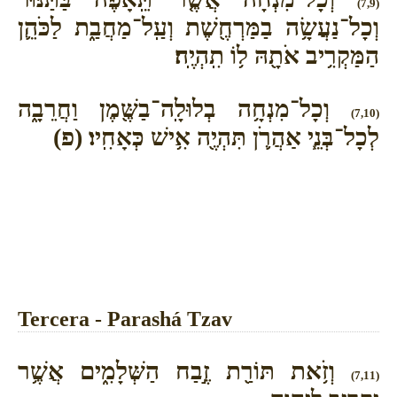
(7,9)
וְכָל־נַעֲשָׂ֥ה בַמַּרְחֶ֖שֶׁת וְעַֽל־מַחֲבַ֑ת לַכֹּהֵ֛ן
הַמַּקְרִ֥יב אֹתָ֖הּ ל֥וֹ תִֽהְיֶֽה׃
וְכָל־מִנְחָ֥ה בְלוּלָֽה־בַשֶּׁ֖מֶן וַחֲרֵבָ֑ה
(7,10)
לְכָל־בְּנֵ֧י אַהֲרֹ֛ן תִּהְיֶ֖ה אִ֥ישׁ כְּאָחִֽיו׃ (פ)
Tercera - Parashá Tzav
וְזֹ֥את תּוֹרַ֖ת זֶ֣בַח הַשְּׁלָמִ֑ים אֲשֶׁ֥ר
(7,11)