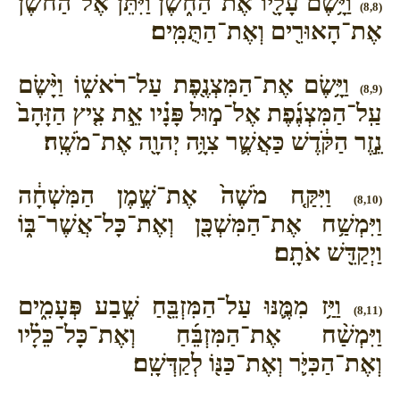
וַיָּ֥שֶׂם עָלָ֖יו אֶת־הַחֹ֑שֶׁן וַיִּתֵּן֙ אֶל־הַחֹ֔שֶׁן
(8,8)
אֶת־הָאוּרִ֖ים וְאֶת־הַתֻּמִּֽים׃
וַיָּ֥שֶׂם אֶת־הַמִּצְנֶ֖פֶת עַל־רֹאשׁ֑וֹ וַיָּ֨שֶׂם
(8,9)
עַֽל־הַמִּצְנֶ֜פֶת אֶל־מ֣וּל פָּנָ֗יו אֵ֣ת צִ֤יץ הַזָּהָב֙
נֵ֣זֶר הַקֹּ֔דֶשׁ כַּאֲשֶׁ֛ר צִוָּ֥ה יְהוָ֖ה אֶת־מֹשֶֽׁה׃
וַיִּקַּ֤ח מֹשֶׁה֙ אֶת־שֶׁ֣מֶן הַמִּשְׁחָ֔ה
(8,10)
וַיִּמְשַׁ֥ח אֶת־הַמִּשְׁכָּ֖ן וְאֶת־כָּל־אֲשֶׁר־בּ֑וֹ
וַיְקַדֵּ֖שׁ אֹתָֽם׃
וַיַּ֥ז מִמֶּ֛נּוּ עַל־הַמִּזְבֵּ֖חַ שֶׁ֣בַע פְּעָמִ֑ים
(8,11)
וַיִּמְשַׁ֨ח אֶת־הַמִּזְבֵּ֜חַ וְאֶת־כָּל־כֵּלָ֗יו
וְאֶת־הַכִּיֹּ֛ר וְאֶת־כַּנּ֖וֹ לְקַדְּשָֽׁם׃