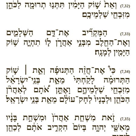
וְאֵת֙ שׁ֣וֹק הַיָּמִ֔ין תִּתְּנ֥וּ תְרוּמָ֖ה לַכֹּהֵ֑ן
(7,32)
מִזִּבְחֵ֖י שַׁלְמֵיכֶֽם׃
הַמַּקְרִ֞יב אֶת־דַּ֧ם הַשְּׁלָמִ֛ים
(7,33)
וְאֶת־הַחֵ֖לֶב מִבְּנֵ֣י אַהֲרֹ֑ן ל֧וֹ תִהְיֶ֛ה שׁ֥וֹק
הַיָּמִ֖ין לְמָנָֽה׃
כִּי֩ אֶת־חֲזֵ֨ה הַתְּנוּפָ֜ה וְאֵ֣ת ׀ שׁ֣וֹק
(7,34)
הַתְּרוּמָ֗ה לָקַ֙חְתִּי֙ מֵאֵ֣ת בְּנֵֽי־יִשְׂרָאֵ֔ל
מִזִּבְחֵ֖י שַׁלְמֵיהֶ֑ם וָאֶתֵּ֣ן אֹ֠תָם לְאַהֲרֹ֨ן
הַכֹּהֵ֤ן וּלְבָנָיו֙ לְחָק־עוֹלָ֔ם מֵאֵ֖ת בְּנֵ֥י יִשְׂרָאֵֽל׃
זֹ֣את מִשְׁחַ֤ת אַהֲרֹן֙ וּמִשְׁחַ֣ת בָּנָ֔יו
(7,35)
מֵאִשֵּׁ֖י יְהוָ֑ה בְּיוֹם֙ הִקְרִ֣יב אֹתָ֔ם לְכַהֵ֖ן