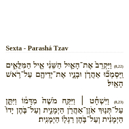
Sexta - Parashá Tzav
וַיַּקְרֵב֙ אֶת־הָאַ֣יִל הַשֵּׁנִ֔י אֵ֖יל הַמִּלֻּאִ֑ים
(8,22)
וַֽיִּסְמְכ֞וּ אַהֲרֹ֧ן וּבָנָ֛יו אֶת־יְדֵיהֶ֖ם עַל־רֹ֥אשׁ
הָאָֽיִל׃
וַיִּשְׁחָ֓ט ׀ וַיִּקַּ֤ח מֹשֶׁה֙ מִדָּמ֔וֹ וַיִּתֵּ֛ן
(8,23)
עַל־תְּנ֥וּךְ אֹֽזֶן־אַהֲרֹ֖ן הַיְמָנִ֑ית וְעַל־בֹּ֤הֶן יָדוֹ֙
הַיְמָנִ֔ית וְעַל־בֹּ֥הֶן רַגְל֖וֹ הַיְמָנִֽית׃