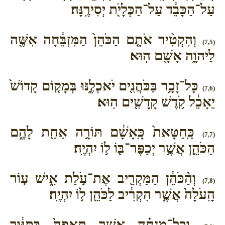
עַל־הַכָּבֵ֔ד עַל־הַכְּלָיֹ֖ת יְסִירֶֽנָּה׃
וְהִקְטִ֨יר אֹתָ֤ם הַכֹּהֵן֙ הַמִּזְבֵּ֔חָה אִשֶּׁ֖ה
(7,5)
לַיהוָ֑ה אָשָׁ֖ם הֽוּא׃
כָּל־זָכָ֥ר בַּכֹּהֲנִ֖ים יֹאכְלֶ֑נּוּ בְּמָק֤וֹם קָדוֹשׁ֙
(7,6)
יֵאָכֵ֔ל קֹ֥דֶשׁ קָֽדָשִׁ֖ים הֽוּא׃
כַּֽחַטָּאת֙ כָּֽאָשָׁ֔ם תּוֹרָ֥ה אַחַ֖ת לָהֶ֑ם
(7,7)
הַכֹּהֵ֛ן אֲשֶׁ֥ר יְכַפֶּר־בּ֖וֹ ל֥וֹ יִהְיֶֽה׃
וְהַ֨כֹּהֵ֔ן הַמַּקְרִ֖יב אֶת־עֹ֣לַת אִ֑ישׁ ע֤וֹר
(7,8)
הָֽעֹלָה֙ אֲשֶׁ֣ר הִקְרִ֔יב לַכֹּהֵ֖ן ל֥וֹ יִהְיֶֽה׃
וְכָל־מִנְחָ֗ה אֲשֶׁ֤ר תֵּֽאָפֶה֙ בַּתַּנּ֔וּר