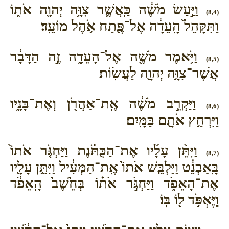
וַיַּ֣עַשׂ מֹשֶׁ֔ה כַּֽאֲשֶׁ֛ר צִוָּ֥ה יְהוָ֖ה אֹת֑וֹ
(8,4)
וַתִּקָּהֵל֙ הָֽעֵדָ֔ה אֶל־פֶּ֖תַח אֹ֥הֶל מוֹעֵֽד׃
וַיֹּ֥אמֶר מֹשֶׁ֖ה אֶל־הָעֵדָ֑ה זֶ֣ה הַדָּבָ֔ר
(8,5)
אֲשֶׁר־צִוָּ֥ה יְהוָ֖ה לַעֲשֽׂוֹת׃
וַיַּקְרֵ֣ב מֹשֶׁ֔ה אֶֽת־אַהֲרֹ֖ן וְאֶת־בָּנָ֑יו
(8,6)
וַיִּרְחַ֥ץ אֹתָ֖ם בַּמָּֽיִם׃
וַיִּתֵּ֨ן עָלָ֜יו אֶת־הַכֻּתֹּ֗נֶת וַיַּחְגֹּ֤ר אֹתוֹ֙
(8,7)
בָּֽאַבְנֵ֔ט וַיַּלְבֵּ֤שׁ אֹתוֹ֙ אֶֽת־הַמְּעִ֔יל וַיִּתֵּ֥ן עָלָ֖יו
אֶת־הָאֵפֹ֑ד וַיַּחְגֹּ֣ר אֹת֗וֹ בְּחֵ֙שֶׁב֙ הָֽאֵפֹ֔ד
וַיֶּאְפֹּ֥ד ל֖וֹ בּֽוֹ׃