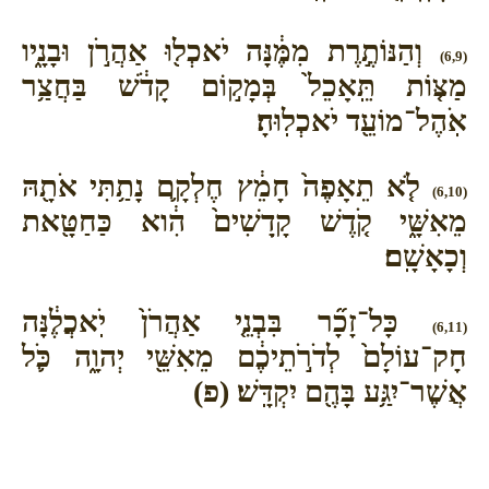
וְהַנּוֹתֶ֣רֶת מִמֶּ֔נָּה יֹאכְל֖וּ אַהֲרֹ֣ן וּבָנָ֑יו
(6,9)
מַצּ֤וֹת תֵּֽאָכֵל֙ בְּמָק֣וֹם קָדֹ֔שׁ בַּחֲצַ֥ר
אֹֽהֶל־מוֹעֵ֖ד יֹאכְלֽוּהָ׃
לֹ֤א תֵאָפֶה֙ חָמֵ֔ץ חֶלְקָ֛ם נָתַ֥תִּי אֹתָ֖הּ
(6,10)
מֵאִשָּׁ֑י קֹ֤דֶשׁ קָֽדָשִׁים֙ הִ֔וא כַּחַטָּ֖את
וְכָאָשָֽׁם׃
כָּל־זָכָ֞ר בִּבְנֵ֤י אַהֲרֹן֙ יֹֽאכֲלֶ֔נָּה
(6,11)
חָק־עוֹלָם֙ לְדֹרֹ֣תֵיכֶ֔ם מֵאִשֵּׁ֖י יְהוָ֑ה כֹּ֛ל
אֲשֶׁר־יִגַּ֥ע בָּהֶ֖ם יִקְדָּֽשׁ׃ (פ)