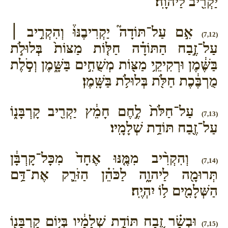
יַקְרִ֖יב לַיהוָֽה׃
אִ֣ם עַל־תּוֹדָה֮ יַקְרִיבֶנּוּ֒ וְהִקְרִ֣יב ׀
(7,12)
עַל־זֶ֣בַח הַתּוֹדָ֗ה חַלּ֤וֹת מַצּוֹת֙ בְּלוּלֹ֣ת
בַּשֶּׁ֔מֶן וּרְקִיקֵ֥י מַצּ֖וֹת מְשֻׁחִ֣ים בַּשָּׁ֑מֶן וְסֹ֣לֶת
מֻרְבֶּ֔כֶת חַלֹּ֖ת בְּלוּלֹ֥ת בַּשָּֽׁמֶן׃
עַל־חַלֹּת֙ לֶ֣חֶם חָמֵ֔ץ יַקְרִ֖יב קָרְבָּנ֑וֹ
(7,13)
עַל־זֶ֖בַח תּוֹדַ֥ת שְׁלָמָֽיו׃
וְהִקְרִ֨יב מִמֶּ֤נּוּ אֶחָד֙ מִכָּל־קָרְבָּ֔ן
(7,14)
תְּרוּמָ֖ה לַיהוָ֑ה לַכֹּהֵ֗ן הַזֹּרֵ֛ק אֶת־דַּ֥ם
הַשְּׁלָמִ֖ים ל֥וֹ יִהְיֶֽה׃
וּבְשַׂ֗ר זֶ֚בַח תּוֹדַ֣ת שְׁלָמָ֔יו בְּי֥וֹם קָרְבָּנ֖וֹ
(7,15)