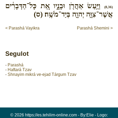
וַיַּ֥עַשׂ אַהֲרֹ֖ן וּבָנָ֑יו אֵ֚ת כָּל־הַדְּבָרִ֔ים
(8,36)
אֲשֶׁר־צִוָּ֥ה יְהוָ֖ה בְּיַד־מֹשֶֽׁה׃ (ס)
< Parashá Vayikra
Parashá Shemini >
Segulot
-
Parashá
-
Haftará Tzav
-
Shnayim mikrá ve-ejad Tárgum Tzav
© 2026 https://es.tehilim-online.com - By:
Elie
- Logo: