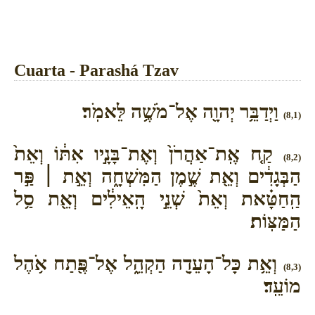
Cuarta - Parashá Tzav
וַיְדַבֵּ֥ר יְהוָ֖ה אֶל־מֹשֶׁ֥ה לֵּאמֹֽר׃
(8,1)
קַ֤ח אֶֽת־אַהֲרֹן֙ וְאֶת־בָּנָ֣יו אִתּ֔וֹ וְאֵת֙
(8,2)
הַבְּגָדִ֔ים וְאֵ֖ת שֶׁ֣מֶן הַמִּשְׁחָ֑ה וְאֵ֣ת ׀ פַּ֣ר
הַֽחַטָּ֗את וְאֵת֙ שְׁנֵ֣י הָֽאֵילִ֔ים וְאֵ֖ת סַ֥ל
הַמַּצּֽוֹת׃
וְאֵ֥ת כָּל־הָעֵדָ֖ה הַקְהֵ֑ל אֶל־פֶּ֖תַח אֹ֥הֶל
(8,3)
מוֹעֵֽד׃