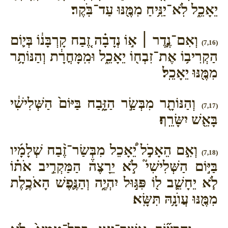
יֵאָכֵ֑ל לֹֽא־יַנִּ֥יחַ מִמֶּ֖נּוּ עַד־בֹּֽקֶר׃
וְאִם־נֶ֣דֶר ׀ א֣וֹ נְדָבָ֗ה זֶ֚בַח קָרְבָּנ֔וֹ בְּי֛וֹם
(7,16)
הַקְרִיב֥וֹ אֶת־זִבְח֖וֹ יֵאָכֵ֑ל וּמִֽמָּחֳרָ֔ת וְהַנּוֹתָ֥ר
מִמֶּ֖נּוּ יֵאָכֵֽל׃
וְהַנּוֹתָ֖ר מִבְּשַׂ֣ר הַזָּ֑בַח בַּיּוֹם֙ הַשְּׁלִישִׁ֔י
(7,17)
בָּאֵ֖שׁ יִשָּׂרֵֽף׃
וְאִ֣ם הֵאָכֹ֣ל יֵ֠אָכֵל מִבְּשַׂר־זֶ֨בַח שְׁלָמָ֜יו
(7,18)
בַּיּ֣וֹם הַשְּׁלִישִׁי֮ לֹ֣א יֵרָצֶה֒ הַמַּקְרִ֣יב אֹת֗וֹ
לֹ֧א יֵחָשֵׁ֛ב ל֖וֹ פִּגּ֣וּל יִהְיֶ֑ה וְהַנֶּ֛פֶשׁ הָאֹכֶ֥לֶת
מִמֶּ֖נּוּ עֲוֺנָ֥הּ תִּשָּֽׂא׃