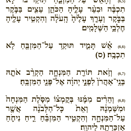
(6,5)
תִכְבֶּ֔ה וּבִעֵ֨ר עָלֶ֧יהָ הַכֹּהֵ֛ן עֵצִ֖ים בַּבֹּ֣קֶר
בַּבֹּ֑קֶר וְעָרַ֤ךְ עָלֶ֙יהָ֙ הָֽעֹלָ֔ה וְהִקְטִ֥יר עָלֶ֖יהָ
חֶלְבֵ֥י הַשְּׁלָמִֽים׃
אֵ֗שׁ תָּמִ֛יד תּוּקַ֥ד עַל־הַמִּזְבֵּ֖חַ לֹ֥א
(6,6)
תִכְבֶֽה׃ (ס)
וְזֹ֥את תּוֹרַ֖ת הַמִּנְחָ֑ה הַקְרֵ֨ב אֹתָ֤הּ
(6,7)
בְּנֵֽי־אַהֲרֹן֙ לִפְנֵ֣י יְהוָ֔ה אֶל־פְּנֵ֖י הַמִּזְבֵּֽחַ׃
וְהֵרִ֨ים מִמֶּ֜נּוּ בְּקֻמְצ֗וֹ מִסֹּ֤לֶת הַמִּנְחָה֙
(6,8)
וּמִשַּׁמְנָ֔הּ וְאֵת֙ כָּל־הַלְּבֹנָ֔ה אֲשֶׁ֖ר
עַל־הַמִּנְחָ֑ה וְהִקְטִ֣יר הַמִּזְבֵּ֗חַ רֵ֧יחַ נִיחֹ֛חַ
אַזְכָּרָתָ֖הּ לַיהוָֽה׃