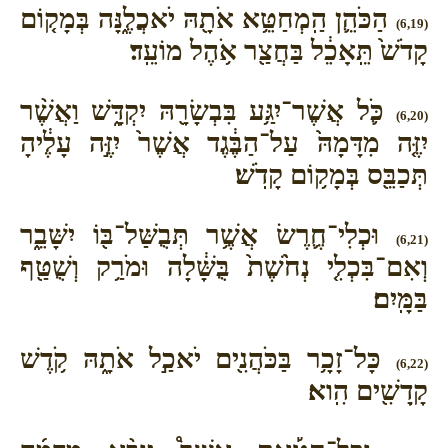
הַכֹּהֵ֛ן הַֽמְחַטֵּ֥א אֹתָ֖הּ יֹאכֲלֶ֑נָּה בְּמָק֤וֹם
(6,19)
קָדֹשׁ֙ תֵּֽאָכֵ֔ל בַּחֲצַ֖ר אֹ֥הֶל מוֹעֵֽד׃
כֹּ֛ל אֲשֶׁר־יִגַּ֥ע בִּבְשָׂרָ֖הּ יִקְדָּ֑שׁ וַאֲשֶׁ֨ר
(6,20)
יִזֶּ֤ה מִדָּמָהּ֙ עַל־הַבֶּ֔גֶד אֲשֶׁר֙ יִזֶּ֣ה עָלֶ֔יהָ
תְּכַבֵּ֖ס בְּמָק֥וֹם קָדֹֽשׁ׃
וּכְלִי־חֶ֛רֶשׂ אֲשֶׁ֥ר תְּבֻשַּׁל־בּ֖וֹ יִשָּׁבֵ֑ר
(6,21)
וְאִם־בִּכְלִ֤י נְחֹ֙שֶׁת֙ בֻּשָּׁ֔לָה וּמֹרַ֥ק וְשֻׁטַּ֖ף
בַּמָּֽיִם׃
כָּל־זָכָ֥ר בַּכֹּהֲנִ֖ים יֹאכַ֣ל אֹתָ֑הּ קֹ֥דֶשׁ
(6,22)
קָֽדָשִׁ֖ים הִֽוא׃