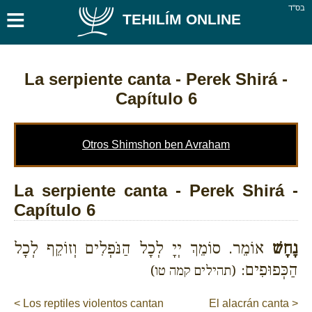
≡
בס''ד
TEHILÍM ONLINE
La serpiente canta
- Perek Shirá -
Capítulo 6
Otros Shimshon ben Avraham
La serpiente canta - Perek Shirá -
Capítulo 6
נָחָשׁ
אוֹמֵר. סוֹמֵךְ יְיָ לְכָל הַנֹּפְלִים וְזוֹקֵף לְכָל
הַכְּפוּפִים:
(תהילים קמה טו)
< Los reptiles violentos cantan
El alacrán canta >