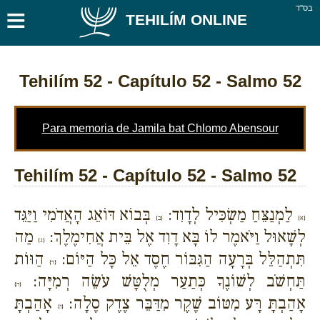
≡
בס''ד
TEHILÍM ONLINE
Tehilím 52
- Capítulo 52 - Salmo 52
Para memoria de Jamila bat Chlomo Abensour
Tehilím 52 - Capítulo 52 - Salmo 52
לַמְנַצֵּחַ מַשְׂכִּיל לְדָוִד:
בְּבוֹא דּוֹאֵג הָאֲדֹמִי וַיַּגֵּד
{א}
{ב}
לְשָׁאוּל וַיֹּאמֶר לוֹ בָּא דָוִד אֶל בֵּית אֲחִימֶלֶךְ:
מַה
{ג}
תִּתְהַלֵּל בְּרָעָה הַגִּבּוֹר חֶסֶד אֵל כָּל הַיּוֹם:
הַוּוֹת
{ד}
תַּחְשֹׁב לְשׁוֹנֶךָ כְּתַעַר מְלֻטָּשׁ עֹשֵׂה רְמִיָּה:
{ה}
אָהַבְתָּ רָּע מִטּוֹב שֶׁקֶר מִדַּבֵּר צֶדֶק סֶלָה:
אָהַבְתָּ
{ו}