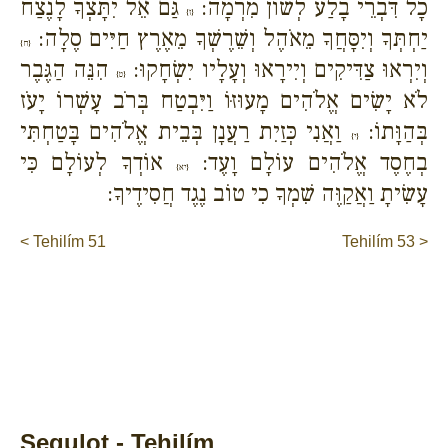
כָל דִּבְרֵי בָלַע לְשׁוֹן מִרְמָה:
גַּם אֵל יִתָּצְךָ לָנֶצַח
{ז}
יַחְתְּךָ וְיִסָּחֲךָ מֵאֹהֶל וְשֵׁרֶשְׁךָ מֵאֶרֶץ חַיִּים סֶלָה:
{ח}
וְיִרְאוּ צַדִּיקִים וְיִירָאוּ וְעָלָיו יִשְׂחָקוּ:
הִנֵּה הַגֶּבֶר
{ט}
לֹא יָשִׂים אֱלֹהִים מָעוּזּוֹ וַיִּבְטַח בְּרֹב עָשְׁרוֹ יָעֹז
בְּהַוָּתוֹ:
וַאֲנִי כְּזַיִת רַעֲנָן בְּבֵית אֱלֹהִים בָּטַחְתִּי
{י}
בְחֶסֶד אֱלֹהִים עוֹלָם וָעֶד:
אוֹדְךָ לְעוֹלָם כִּי
{יא}
עָשִׂיתָ וַאֲקַוֶּה שִׁמְךָ כִי טוֹב נֶגֶד חֲסִידֶיךָ:
< Tehilím 51
Tehilím 53 >
Segulot - Tehilím