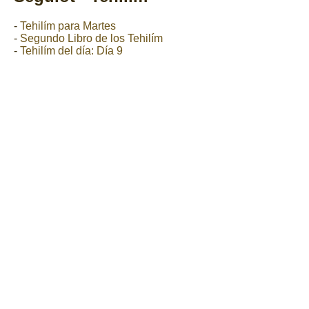
-
Tehilím para Martes
-
Segundo Libro de los Tehilím
-
Tehilím del día: Día 9