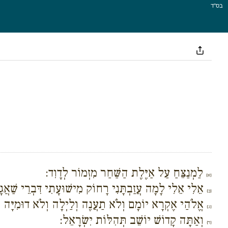
בס''ד
לַמְנַצֵּחַ עַל אַיֶּלֶת הַשַּׁחַר מִזְמוֹר לְדָוִד:
{א}
אֵלִי אֵלִי לָמָה עֲזַבְתָּנִי רָחוֹק מִישׁוּעָתִי דִּבְרֵי שַׁאֲגָ
{ב}
אֱלֹהַי אֶקְרָא יוֹמָם וְלֹא תַעֲנֶה וְלַיְלָה וְלֹא דוּמִיָּה ל
{ג}
וְאַתָּה קָדוֹשׁ יוֹשֵׁב תְּהִלּוֹת יִשְׂרָאֵל:
{ד}