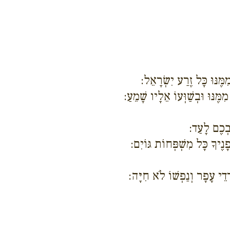
ֶּנּוּ כָּל זֶרַע יִשְׂרָאֵל:
ֶנּוּ וּבְשַׁוְּעוֹ אֵלָיו שָׁמֵעַ:
ַבְכֶם לָעַד:
ָנֶיךָ כָּל מִשְׁפְּחוֹת גּוֹיִם:
ֹרְדֵי עָפָר וְנַפְשׁוֹ לֹא חִיָּה: