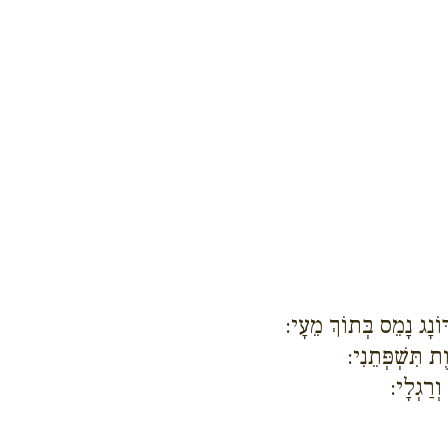
דּוֹנָג נָמֵס בְּתוֹךְ מֵעָי:
ת תִּשְׁפְּתֵנִי:
ְרַגְלָי: