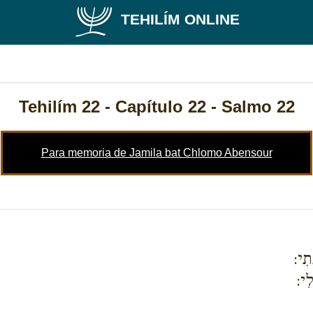
TEHILÍM ONLINE
Tehilím 22
- Capítulo 22 - Salmo 22
Para memoria de Jamila bat Chlomo Abensour
תִי:
ִי: