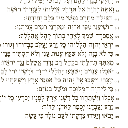
יְחַלְּקוּ בְגָדַי לָהֶם וְעַל לְבוּשִׁי יַפִּילוּ גוֹרָל:
{יט}
וְאַתָּה יְהוָה אַל תִּרְחָק אֱיָלוּתִי לְעֶזְרָתִי חוּשָׁה:
{כ}
הַצִּילָה מֵחֶרֶב נַפְשִׁי מִיַּד כֶּלֶב יְחִידָתִי:
{כא}
הוֹשִׁיעֵנִי מִפִּי אַרְיֵה וּמִקַּרְנֵי רֵמִים עֲנִיתָנִי:
{כב}
אֲסַפְּרָה שִׁמְךָ לְאֶחָי בְּתוֹךְ קָהָל אֲהַלְלֶךָּ:
{כג}
יִרְאֵי יְהוָה הַלְלוּהוּ כָּל זֶרַע יַעֲקֹב כַּבְּדוּהוּ וְגוּרוּ מִמ
{כד}
כִּי לֹא בָזָה וְלֹא שִׁקַּץ עֱנוּת עָנִי וְלֹא הִסְתִּיר פָּנָיו מִמּ
{כה}
מֵאִתְּךָ תְהִלָּתִי בְּקָהָל רָב נְדָרַי אֲשַׁלֵּם נֶגֶד יְרֵאָיו:
{כו}
יֹאכְלוּ עֲנָוִים וְיִשְׂבָּעוּ יְהַלְלוּ יְהוָה דֹּרְשָׁיו יְחִי לְב
{כז}
יִזְכְּרוּ וְיָשֻׁבוּ אֶל יְהוָה כָּל אַפְסֵי אָרֶץ וְיִשְׁתַּחֲווּ לְפ
{כח}
כִּי לַיהוָה הַמְּלוּכָה וּמֹשֵׁל בַּגּוֹיִם:
{כט}
אָכְלוּ וַיִּשְׁתַּחֲוּוּ כָּל דִּשְׁנֵי אֶרֶץ לְפָנָיו יִכְרְעוּ כָּל יו
{ל}
זֶרַע יַעַבְדֶנּוּ יְסֻפַּר לַאדֹנָי לַדּוֹר:
{לא}
יָבֹאוּ וְיַגִּידוּ צִדְקָתוֹ לְעַם נוֹלָד כִּי עָשָׂה:
{לב}