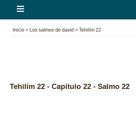
≡
Inicio
>
Los salmos de david
>
Tehilím 22
Tehilím 22 - Capítulo 22 - Salmo 22