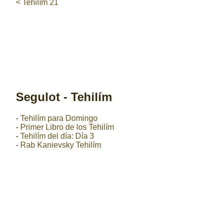
< Tehilím 21
Segulot - Tehilím
-
Tehilím para Domingo
-
Primer Libro de los Tehilím
-
Tehilím del día: Día 3
-
Rab Kanievsky Tehilím