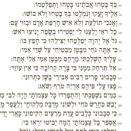
בְּךָ בָּטְחוּ אֲבֹתֵינוּ בָּטְחוּ וַתְּפַלְּטֵמוֹ:
{ה}
אֵלֶיךָ זָעֲקוּ וְנִמְלָטוּ בְּךָ בָטְחוּ וְלֹא בוֹשׁוּ:
{ו}
וְאָנֹכִי תוֹלַעַת וְלֹא אִישׁ חֶרְפַּת אָדָם וּבְזוּי עָם:
{ז}
כָּל רֹאַי יַלְעִגוּ לִי יַפְטִירוּ בְשָׂפָה יָנִיעוּ רֹאשׁ:
{ח}
גֹּל אֶל יְהוָה יְפַלְּטֵהוּ יַצִּילֵהוּ כִּי חָפֵץ בּוֹ:
{ט}
כִּי אַתָּה גֹחִי מִבָּטֶן מַבְטִיחִי עַל שְׁדֵי אִמִּי:
{י}
עָלֶיךָ הָשְׁלַכְתִּי מֵרָחֶם מִבֶּטֶן אִמִּי אֵלִי אָתָּה:
{יא}
אַל תִּרְחַק מִמֶּנִּי כִּי צָרָה קְרוֹבָה כִּי אֵין עוֹזֵר:
{יב}
סְבָבוּנִי פָּרִים רַבִּים אַבִּירֵי בָשָׁן כִּתְּרוּנִי:
{יג}
פָּצוּ עָלַי פִּיהֶם אַרְיֵה טֹרֵף וְשֹׁאֵג:
{יד}
כַּמַּיִם נִשְׁפַּכְתִּי וְהִתְפָּרְדוּ כָּל עַצְמוֹתָי הָיָה לִבִּי כַּ
{טו}
יָבֵשׁ כַּחֶרֶשׂ כֹּחִי וּלְשׁוֹנִי מֻדְבָּק מַלְקוֹחָי וְלַעֲפַר מָוֶ
{טז}
כִּי סְבָבוּנִי כְּלָבִים עֲדַת מְרֵעִים הִקִּיפוּנִי כָּאֲרִי יָדַי ו
{יז}
אֲסַפֵּר כָּל עַצְמוֹתָי הֵמָּה יַבִּיטוּ יִרְאוּ בִי:
{יח}