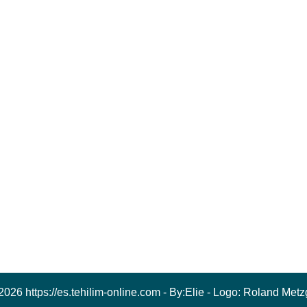
2026 https://es.tehilim-online.com - By:
Elie
- Logo:
Roland Metz