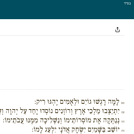
בס''ד
לָמָּה רָגְשׁוּ גוֹיִם וּלְאֻמִּים יֶהְגּוּ רִיק:
{א}
יִתְיַצְּבוּ מַלְכֵי אֶרֶץ וְרוֹזְנִים נוֹסְדוּ יָחַד עַל יְהוָה וְ
{ב}
נְנַתְּקָה אֶת מוֹסְרוֹתֵימוֹ וְנַשְׁלִיכָה מִמֶּנּוּ עֲבֹתֵימוֹ:
{ג}
יוֹשֵׁב בַּשָּׁמַיִם יִשְׂחָק אֲדֹנָי יִלְעַג לָמוֹ:
{ד}