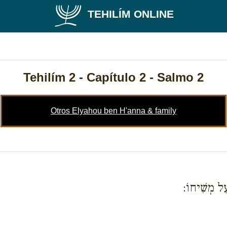
TEHILÍM ONLINE
Tehilím 2
- Capítulo 2 - Salmo 2
Otros Elyahou ben H'anna & family
עַל מְשִׁיחוֹ: