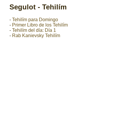
Segulot - Tehilím
-
Tehilím para Domingo
-
Primer Libro de los Tehilím
-
Tehilím del día: Día 1
-
Rab Kanievsky Tehilím