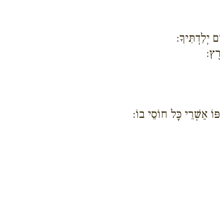
 יְלִדְתִּיךָ:
רֶץ:
פּוֹ אַשְׁרֵי כָּל חוֹסֵי בוֹ: