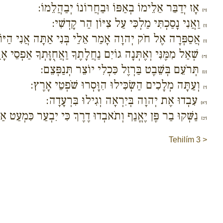
אָז יְדַבֵּר אֵלֵימוֹ בְאַפּוֹ וּבַחֲרוֹנוֹ יְבַהֲלֵמוֹ:
{ה}
וַאֲנִי נָסַכְתִּי מַלְכִּי עַל צִיּוֹן הַר קָדְשִׁי:
{ו}
אֲסַפְּרָה אֶל חֹק יְהוָה אָמַר אֵלַי בְּנִי אַתָּה אֲנִי הַיּוֹם
{ז}
שְׁאַל מִמֶּנִּי וְאֶתְּנָה גוֹיִם נַחֲלָתֶךָ וַאֲחֻזָּתְךָ אַפְסֵי אָ
{ח}
תְּרֹעֵם בְּשֵׁבֶט בַּרְזֶל כִּכְלִי יוֹצֵר תְּנַפְּצֵם:
{ט}
וְעַתָּה מְלָכִים הַשְׂכִּילוּ הִוָּסְרוּ שֹׁפְטֵי אָרֶץ:
{י}
עִבְדוּ אֶת יְהוָה בְּיִרְאָה וְגִילוּ בִּרְעָדָה:
{יא}
נַשְּׁקוּ בַר פֶּן יֶאֱנַף וְתֹאבְדוּ דֶרֶךְ כִּי יִבְעַר כִּמְעַט אַ
{יב}
Tehilím 3 >