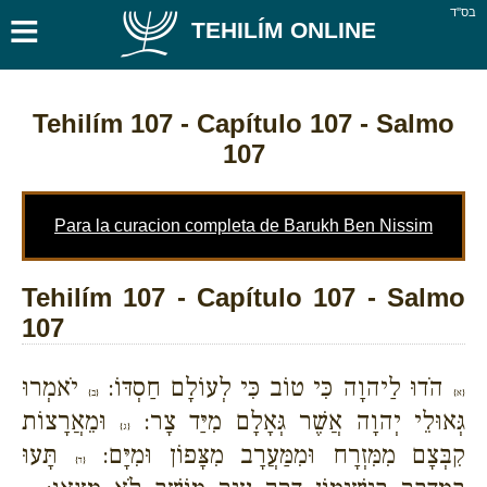
≡
בס''ד
TEHILÍM ONLINE
Tehilím 107
- Capítulo 107 - Salmo
107
Para la curacion completa de Barukh Ben Nissim
Tehilím 107 - Capítulo 107 - Salmo
107
הֹדוּ לַיהוָה כִּי טוֹב כִּי לְעוֹלָם חַסְדּוֹ:
יֹאמְרוּ
{א}
{ב}
גְּאוּלֵי יְהוָה אֲשֶׁר גְּאָלָם מִיַּד צָר:
וּמֵאֲרָצוֹת
{ג}
קִבְּצָם מִמִּזְרָח וּמִמַּעֲרָב מִצָּפוֹן וּמִיָּם:
תָּעוּ
{ד}