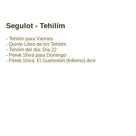
Segulot - Tehilím
-
Tehilím para Viernes
-
Quinto Libro de los Tehilím
-
Tehilím del día: Día 22
-
Perek Shirá para Domingo
-
Perek Shirá: El Guehinóm (Infierno) dice