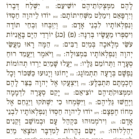
לָהֶם מִמְּצֻקוֹתֵיהֶם יוֹשִׁיעֵם:
יִשְׁלַח דְּבָרוֹ
{כ}
וְיִרְפָּאֵם וִימַלֵּט מִשְּׁחִיתוֹתָם:
יוֹדוּ לַיהוָה חַסְדּוֹ
{כא}
וְנִפְלְאוֹתָיו לִבְנֵי אָדָם:
וְיִזְבְּחוּ זִבְחֵי תוֹדָה
{כב}
וִיסַפְּרוּ מַעֲשָׂיו בְּרִנָּה: (פ) {כג} יוֹרְדֵי הַיָּם בָּאֳנִיּוֹת
עֹשֵׂי מְלָאכָה בְּמַיִם רַבִּים:
הֵמָּה רָאוּ מַעֲשֵׂי
{כד}
יְהוָה וְנִפְלְאוֹתָיו בִּמְצוּלָה:
וַיֹּאמֶר וַיַּעֲמֵד רוּחַ
{כה}
סְעָרָה וַתְּרוֹמֵם גַּלָּיו:
יַעֲלוּ שָׁמַיִם יֵרְדוּ תְהוֹמוֹת
{כו}
נַפְשָׁם בְּרָעָה תִתְמוֹגָג:
יָחוֹגּוּ וְיָנוּעוּ כַּשִּׁכּוֹר וְכָל
{כז}
חָכְמָתָם תִּתְבַּלָּע:
וַיִּצְעֲקוּ אֶל יְהוָה בַּצַּר לָהֶם
{כח}
וּמִמְּצוּקֹתֵיהֶם יוֹצִיאֵם:
יָקֵם סְעָרָה לִדְמָמָה
{כט}
וַיֶּחֱשׁוּ גַּלֵּיהֶם:
וַיִּשְׂמְחוּ כִי יִשְׁתֹּקוּ וַיַּנְחֵם אֶל
{ל}
מְחוֹז חֶפְצָם:
יוֹדוּ לַיהוָה חַסְדּוֹ וְנִפְלְאוֹתָיו לִבְנֵי
{לא}
אָדָם:
וִירֹמְמוּהוּ בִּקְהַל עָם וּבְמוֹשַׁב זְקֵנִים
{לב}
יְהַלְלוּהוּ:
יָשֵׂם נְהָרוֹת לְמִדְבָּר וּמֹצָאֵי מַיִם
{לג}