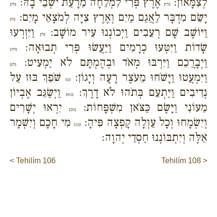
לְצִמָּאוֹן:
אֶרֶץ פְּרִי לִמְלֵחָה מֵרָעַת יֹשְׁבֵי בָהּ:
{לד}
{לה}
יָשֵׂם מִדְבָּר לַאֲגַם מַיִם וְאֶרֶץ צִיָּה לְמֹצָאֵי מָיִם:
{לו}
וַיּוֹשֶׁב שָׁם רְעֵבִים וַיְכוֹנְנוּ עִיר מוֹשָׁב:
וַיִּזְרְעוּ
{לז}
שָׂדוֹת וַיִּטְּעוּ כְרָמִים וַיַּעֲשׂוּ פְּרִי תְבוּאָה:
{לח}
וַיְבָרֲכֵם וַיִּרְבּוּ מְאֹד וּבְהֶמְתָּם לֹא יַמְעִיט:
{לט}
וַיִּמְעֲטוּ וַיָּשֹׁחוּ מֵעֹצֶר רָעָה וְיָגוֹן:
שֹׁפֵךְ בּוּז עַל
{מ}
נְדִיבִים וַיַּתְעֵם בְּתֹהוּ לֹא דָרֶךְ:
וַיְשַׂגֵּב אֶבְיוֹן
{מא}
מֵעוֹנִי וַיָּשֶׂם כַּצֹּאן מִשְׁפָּחוֹת:
יִרְאוּ יְשָׁרִים
{מב}
וְיִשְׂמָחוּ וְכָל עַוְלָה קָפְצָה פִּיהָ:
מִי חָכָם וְיִשְׁמָר
{מג}
אֵלֶּה וְיִתְבּוֹנְנוּ חַסְדֵי יְהוָה:
< Tehilím 106
Tehilím 108 >