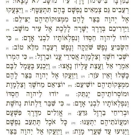
בַמִּדְבָּר בִּישִׁימוֹן דָּרֶךְ עִיר מוֹשָׁב לֹא מָצָאוּ:
{ה}
רְעֵבִים גַּם צְמֵאִים נַפְשָׁם בָּהֶם תִּתְעַטָּף:
וַיִּצְעֲקוּ
{ו}
אֶל יְהוָה בַּצַּר לָהֶם מִמְּצוּקוֹתֵיהֶם יַצִּילֵם:
{ז}
וַיַּדְרִיכֵם בְּדֶרֶךְ יְשָׁרָה לָלֶכֶת אֶל עִיר מוֹשָׁב:
{ח}
יוֹדוּ לַיהוָה חַסְדּוֹ וְנִפְלְאוֹתָיו לִבְנֵי אָדָם:
כִּי
{ט}
הִשְׂבִּיעַ נֶפֶשׁ שֹׁקֵקָה וְנֶפֶשׁ רְעֵבָה מִלֵּא טוֹב:
{י}
יֹשְׁבֵי חֹשֶׁךְ וְצַלְמָוֶת אֲסִירֵי עֳנִי וּבַרְזֶל:
כִּי הִמְרוּ
{יא}
אִמְרֵי אֵל וַעֲצַת עֶלְיוֹן נָאָצוּ:
וַיַּכְנַע בֶּעָמָל לִבָּם
{יב}
כָּשְׁלוּ וְאֵין עֹזֵר:
וַיִּזְעֲקוּ אֶל יְהוָה בַּצַּר לָהֶם
{יג}
מִמְּצֻקוֹתֵיהֶם יוֹשִׁיעֵם:
יוֹצִיאֵם מֵחֹשֶׁךְ וְצַלְמָוֶת
{יד}
וּמוֹסְרוֹתֵיהֶם יְנַתֵּק:
יוֹדוּ לַיהוָה חַסְדּוֹ
{טו}
וְנִפְלְאוֹתָיו לִבְנֵי אָדָם:
כִּי שִׁבַּר דַּלְתוֹת נְחֹשֶׁת
{טז}
וּבְרִיחֵי בַרְזֶל גִּדֵּעַ:
אֱוִלִים מִדֶּרֶךְ פִּשְׁעָם
{יז}
וּמֵעֲוֹנֹתֵיהֶם יִתְעַנּוּ:
כָּל אֹכֶל תְּתַעֵב נַפְשָׁם
{יח}
וַיַּגִּיעוּ עַד שַׁעֲרֵי מָוֶת:
וַיִּזְעֲקוּ אֶל יְהוָה בַּצַּר
{יט}