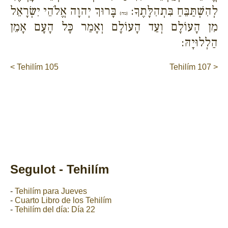
לְהִשְׁתַּבֵּחַ בִּתְהִלָּתֶךָ:
בָּרוּךְ יְהוָה אֱלֹהֵי יִשְׂרָאֵל
{מח}
מִן הָעוֹלָם וְעַד הָעוֹלָם וְאָמַר כָּל הָעָם אָמֵן
הַלְלוּיָהּ:
< Tehilím 105
Tehilím 107 >
Segulot - Tehilím
-
Tehilím para Jueves
-
Cuarto Libro de los Tehilím
-
Tehilím del día: Día 22