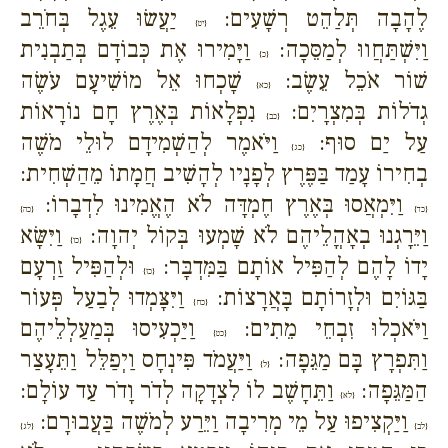
לֶהָבָה תְּלַהֵט רְשָׁעִים:
יַעֲשׂוּ עֵגֶל בְּחֹרֵב
{יט}
וַיִּשְׁתַּחֲווּ לְמַסֵּכָה:
וַיָּמִירוּ אֶת כְּבוֹדָם בְּתַבְנִית
{כ}
שׁוֹר אֹכֵל עֵשֶׂב:
שָׁכְחוּ אֵל מוֹשִׁיעָם עֹשֶׂה
{כא}
גְדֹלוֹת בְּמִצְרָיִם:
נִפְלָאוֹת בְּאֶרֶץ חָם נוֹרָאוֹת
{כב}
עַל יַם סוּף:
וַיֹּאמֶר לְהַשְׁמִידָם לוּלֵי מֹשֶׁה
{כג}
בְחִירוֹ עָמַד בַּפֶּרֶץ לְפָנָיו לְהָשִׁיב חֲמָתוֹ מֵהַשְׁחִית:
וַיִּמְאֲסוּ בְּאֶרֶץ חֶמְדָּה לֹא הֶאֱמִינוּ לִדְבָרוֹ:
{כד}
{כה}
וַיֵּרָגְנוּ בְאָהֳלֵיהֶם לֹא שָׁמְעוּ בְּקוֹל יְהוָה:
וַיִּשָּׂא
{כו}
יָדוֹ לָהֶם לְהַפִּיל אוֹתָם בַּמִּדְבָּר:
וּלְהַפִּיל זַרְעָם
{כז}
בַּגּוֹיִם וּלְזָרוֹתָם בָּאֲרָצוֹת:
וַיִּצָּמְדוּ לְבַעַל פְּעוֹר
{כח}
וַיֹּאכְלוּ זִבְחֵי מֵתִים:
וַיַּכְעִיסוּ בְּמַעַלְלֵיהֶם
{כט}
וַתִּפְרָץ בָּם מַגֵּפָה:
וַיַּעֲמֹד פִּינְחָס וַיְפַלֵּל וַתֵּעָצַר
{ל}
הַמַּגֵּפָה:
וַתֵּחָשֶׁב לוֹ לִצְדָקָה לְדֹר וָדֹר עַד עוֹלָם:
{לא}
וַיַּקְצִיפוּ עַל מֵי מְרִיבָה וַיֵּרַע לְמֹשֶׁה בַּעֲבוּרָם:
{לב}
{לג}