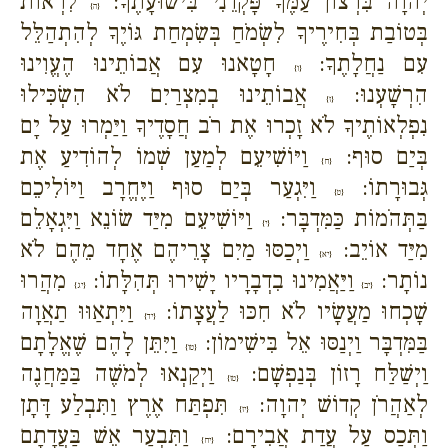
יְהוָה בִּרְצוֹן עַמֶּךָ פָּקְדֵנִי בִּישׁוּעָתֶךָ:
לִרְאוֹת
{ה}
בְּטוֹבַת בְּחִירֶיךָ לִשְׂמֹחַ בְּשִׂמְחַת גּוֹיֶךָ לְהִתְהַלֵּל
עִם נַחֲלָתֶךָ:
חָטָאנוּ עִם אֲבוֹתֵינוּ הֶעֱוִינוּ
{ו}
הִרְשָׁעְנוּ:
אֲבוֹתֵינוּ בְמִצְרַיִם לֹא הִשְׂכִּילוּ
{ז}
נִפְלְאוֹתֶיךָ לֹא זָכְרוּ אֶת רֹב חֲסָדֶיךָ וַיַּמְרוּ עַל יָם
בְּיַם סוּף:
וַיּוֹשִׁיעֵם לְמַעַן שְׁמוֹ לְהוֹדִיעַ אֶת
{ח}
גְּבוּרָתוֹ:
וַיִּגְעַר בְּיַם סוּף וַיֶּחֱרָב וַיּוֹלִיכֵם
{ט}
בַּתְּהֹמוֹת כַּמִּדְבָּר:
וַיּוֹשִׁיעֵם מִיַּד שׂוֹנֵא וַיִּגְאָלֵם
{י}
מִיַּד אוֹיֵב:
וַיְכַסּוּ מַיִם צָרֵיהֶם אֶחָד מֵהֶם לֹא
{יא}
נוֹתָר:
וַיַּאֲמִינוּ בִדְבָרָיו יָשִׁירוּ תְּהִלָּתוֹ:
מִהֲרוּ
{יב}
{יג}
שָׁכְחוּ מַעֲשָׂיו לֹא חִכּוּ לַעֲצָתוֹ:
וַיִּתְאַוּוּ תַאֲוָה
{יד}
בַּמִּדְבָּר וַיְנַסּוּ אֵל בִּישִׁימוֹן:
וַיִּתֵּן לָהֶם שֶׁאֱלָתָם
{טו}
וַיְשַׁלַּח רָזוֹן בְּנַפְשָׁם:
וַיְקַנְאוּ לְמֹשֶׁה בַּמַּחֲנֶה
{טז}
לְאַהֲרֹן קְדוֹשׁ יְהוָה:
תִּפְתַּח אֶרֶץ וַתִּבְלַע דָּתָן
{יז}
וַתְּכַס עַל עֲדַת אֲבִירָם:
וַתִּבְעַר אֵשׁ בַּעֲדָתָם
{יח}