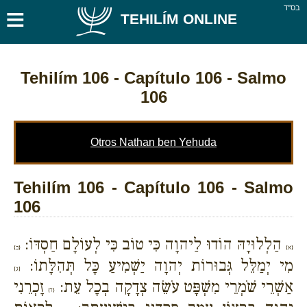
≡
בס''ד
TEHILÍM ONLINE
Tehilím 106
- Capítulo 106 - Salmo
106
Otros Nathan ben Yehuda
Tehilím 106 - Capítulo 106 - Salmo
106
הַלְלוּיָהּ הוֹדוּ לַיהוָה כִּי טוֹב כִּי לְעוֹלָם חַסְדּוֹ:
{א}
{ב}
מִי יְמַלֵּל גְּבוּרוֹת יְהוָה יַשְׁמִיעַ כָּל תְּהִלָּתוֹ:
{ג}
אַשְׁרֵי שֹׁמְרֵי מִשְׁפָּט עֹשֵׂה צְדָקָה בְכָל עֵת:
זָכְרֵנִי
{ד}