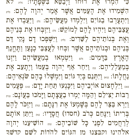
כִּי הִמְרוּ אֶת רוּחוֹ וַיְבַטֵּא בִּשְׂפָתָיו:
לֹא
{לד}
הִשְׁמִידוּ אֶת הָעַמִּים אֲשֶׁר אָמַר יְהוָה לָהֶם:
{לה}
וַיִּתְעָרְבוּ בַגּוֹיִם וַיִּלְמְדוּ מַעֲשֵׂיהֶם:
וַיַּעַבְדוּ אֶת
{לו}
עֲצַבֵּיהֶם וַיִּהְיוּ לָהֶם לְמוֹקֵשׁ:
וַיִּזְבְּחוּ אֶת בְּנֵיהֶם
{לז}
וְאֶת בְּנוֹתֵיהֶם לַשֵּׁדִים:
וַיִּשְׁפְּכוּ דָם נָקִי דַּם
{לח}
בְּנֵיהֶם וּבְנוֹתֵיהֶם אֲשֶׁר זִבְּחוּ לַעֲצַבֵּי כְנָעַן וַתֶּחֱנַף
הָאָרֶץ בַּדָּמִים:
וַיִּטְמְאוּ בְמַעֲשֵׂיהֶם וַיִּזְנוּ
{לט}
בְּמַעַלְלֵיהֶם:
וַיִּחַר אַף יְהוָה בְּעַמּוֹ וַיְתָעֵב אֶת
{מ}
נַחֲלָתוֹ:
וַיִּתְּנֵם בְּיַד גּוֹיִם וַיִּמְשְׁלוּ בָהֶם שֹׂנְאֵיהֶם:
{מא}
וַיִּלְחָצוּם אוֹיְבֵיהֶם וַיִּכָּנְעוּ תַּחַת יָדָם:
פְּעָמִים
{מב}
{מג}
רַבּוֹת יַצִּילֵם וְהֵמָּה יַמְרוּ בַעֲצָתָם וַיָּמֹכּוּ בַּעֲוֹנָם:
{מד}
וַיַּרְא בַּצַּר לָהֶם בְּשָׁמְעוֹ אֶת רִנָּתָם:
וַיִּזְכֹּר לָהֶם
{מה}
בְּרִיתוֹ וַיִּנָּחֵם כְּרֹב (חסדו) חֲסָדָיו:
וַיִּתֵּן אוֹתָם
{מו}
לְרַחֲמִים לִפְנֵי כָּל שׁוֹבֵיהֶם:
הוֹשִׁיעֵנוּ יְהוָה
{מז}
אֱלֹהֵינוּ וְקַבְּצֵנוּ מִן הַגּוֹיִם לְהֹדוֹת לְשֵׁם קָדְשֶׁךָ