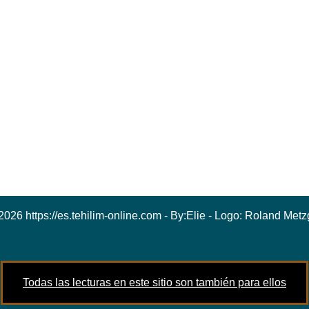
2026 https://es.tehilim-online.com - By:
Elie
- Logo:
Roland Metz
Todas las lecturas en este sitio son también para ellos