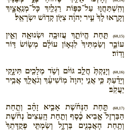
(60,14)
וְהִֽשְׁתַּחֲו֛וּ עַל־כַּפּ֥וֹת רַגְלַ֖יִךְ כָּל־מְנַֽאֲצָ֑יִךְ
וְקָ֤רְאוּ לָךְ֙ עִ֣יר יְהוָ֔ה צִיּ֖וֹן קְד֥וֹשׁ יִשְׂרָאֵֽל׃
תַּ֧חַת הֱיוֹתֵ֛ךְ עֲזוּבָ֥ה וּשְׂנוּאָ֖ה וְאֵ֣ין
(60,15)
עוֹבֵ֑ר וְשַׂמְתִּיךְ֙ לִגְא֣וֹן עוֹלָ֔ם מְשׂ֖וֹשׂ דּ֥וֹר
וָדֽוֹר׃
וְיָנַקְתְּ֙ חֲלֵ֣ב גּוֹיִ֔ם וְשֹׁ֥ד מְלָכִ֖ים תִּינָ֑קִי
(60,16)
וְיָדַ֗עַתְּ כִּ֣י אֲנִ֤י יְהוָה֙ מֽוֹשִׁיעֵ֔ךְ וְגֹאֲלֵ֖ךְ אֲבִ֥יר
יַעֲקֹֽב׃
תַּ֣חַת הַנְּחֹ֜שֶׁת אָבִ֣יא זָהָ֗ב וְתַ֤חַת
(60,17)
הַבַּרְזֶל֙ אָ֣בִיא כֶ֔סֶף וְתַ֤חַת הָֽעֵצִים֙ נְחֹ֔שֶׁת
וְתַ֥חַת הָאֲבָנִ֖ים בַּרְזֶ֑ל וְשַׂמְתִּ֤י פְקֻדָּתֵךְ֙