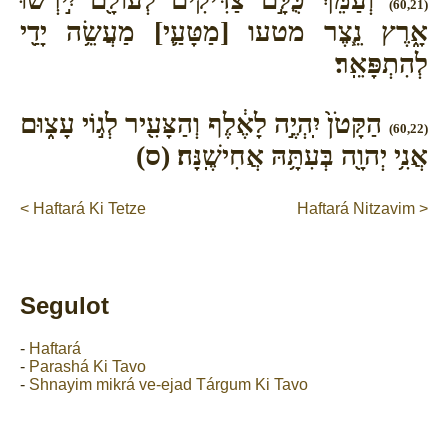
(60,21)
אָ֑רֶץ נֵ֧צֶר מטעו [מַטָּעַ֛י] מַעֲשֵׂ֥ה יָדַ֖י
לְהִתְפָּאֵֽר׃
הַקָּטֹן֙ יִֽהְיֶ֣ה לָאֶ֔לֶף וְהַצָּעִ֖יר לְג֣וֹי עָצ֑וּם
(60,22)
אֲנִ֥י יְהוָ֖ה בְּעִתָּ֥הּ אֲחִישֶֽׁנָּה׃ (ס)
< Haftará Ki Tetze
Haftará Nitzavim >
Segulot
-
Haftará
-
Parashá Ki Tavo
-
Shnayim mikrá ve-ejad Tárgum Ki Tavo