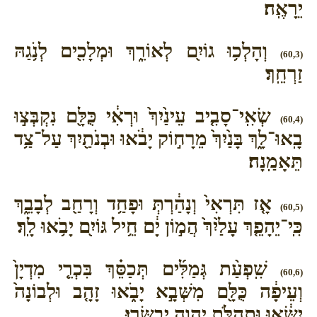
יֵרָאֶֽה׃
וְהָלְכ֥וּ גוֹיִ֖ם לְאוֹרֵ֑ךְ וּמְלָכִ֖ים לְנֹ֥גַהּ
(60,3)
זַרְחֵֽךְ׃
שְׂאִֽי־סָבִ֤יב עֵינַ֙יִךְ֙ וּרְאִ֔י כֻּלָּ֖ם נִקְבְּצ֣וּ
(60,4)
בָֽאוּ־לָ֑ךְ בָּנַ֙יִךְ֙ מֵרָח֣וֹק יָבֹ֔אוּ וּבְנֹתַ֖יִךְ עַל־צַ֥ד
תֵּאָמַֽנָה׃
אָ֤ז תִּרְאִי֙ וְנָהַ֔רְתְּ וּפָחַ֥ד וְרָחַ֖ב לְבָבֵ֑ךְ
(60,5)
כִּֽי־יֵהָפֵ֤ךְ עָלַ֙יִךְ֙ הֲמ֣וֹן יָ֔ם חֵ֥יל גּוֹיִ֖ם יָבֹ֥אוּ לָֽךְ׃
שִֽׁפְעַ֨ת גְּמַלִּ֜ים תְּכַסֵּ֗ךְ בִּכְרֵ֤י מִדְיָן֙
(60,6)
וְעֵיפָ֔ה כֻּלָּ֖ם מִשְּׁבָ֣א יָבֹ֑אוּ זָהָ֤ב וּלְבוֹנָה֙
יִשָּׂ֔אוּ וּתְהִלֹּ֥ת יְהוָ֖ה יְבַשֵּֽׂרוּ׃