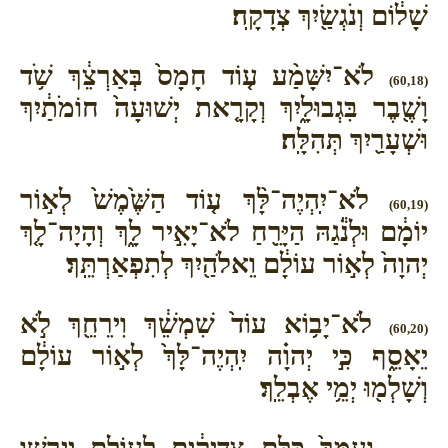
שָׁל֔וֹם וְנֹגְשַׂ֖יִךְ צְדָקָֽה׃
לֹא־יִשָּׁמַ֨ע ע֤וֹד חָמָס֙ בְּאַרְצֵ֔ךְ שֹׁ֥ד
(60,18)
וָשֶׁ֖בֶר בִּגְבוּלָ֑יִךְ וְקָרָ֤את יְשׁוּעָה֙ חוֹמֹתַ֔יִךְ
וּשְׁעָרַ֖יִךְ תְּהִלָּֽה׃
לֹא־יִֽהְיֶה־לָּ֨ךְ ע֤וֹד הַשֶּׁ֙מֶשׁ֙ לְא֣וֹר
(60,19)
יוֹמָ֔ם וּלְנֹ֕גַהּ הַיָּרֵ֖חַ לֹא־יָאִ֣יר לָ֑ךְ וְהָיָה־לָ֤ךְ
יְהוָה֙ לְא֣וֹר עוֹלָ֔ם וֵאלֹהַ֖יִךְ לְתִפְאַרְתֵּֽךְ׃
לֹא־יָב֥וֹא עוֹד֙ שִׁמְשֵׁ֔ךְ וִירֵחֵ֖ךְ לֹ֣א
(60,20)
יֵאָסֵ֑ף כִּ֣י יְהוָ֗ה יִֽהְיֶה־לָּךְ֙ לְא֣וֹר עוֹלָ֔ם
וְשָׁלְמ֖וּ יְמֵ֥י אֶבְלֵֽךְ׃
וְעַמֵּךְ֙ כֻּלָּ֣ם צַדִּיקִ֔ים לְעוֹלָ֖ם יִ֣ירְשׁוּ