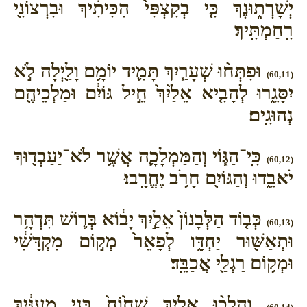
יְשָׁרְת֑וּנֶךְ כִּ֤י בְקִצְפִּי֙ הִכִּיתִ֔יךְ וּבִרְצוֹנִ֖י
רִֽחַמְתִּֽיךְ׃
וּפִתְּח֨וּ שְׁעָרַ֧יִךְ תָּמִ֛יד יוֹמָ֥ם וָלַ֖יְלָה לֹ֣א
(60,11)
יִסָּגֵ֑רוּ לְהָבִ֤יא אֵלַ֙יִךְ֙ חֵ֣יל גּוֹיִ֔ם וּמַלְכֵיהֶ֖ם
נְהוּגִֽים׃
כִּֽי־הַגּ֧וֹי וְהַמַּמְלָכָ֛ה אֲשֶׁ֥ר לֹא־יַעַבְד֖וּךְ
(60,12)
יֹאבֵ֑דוּ וְהַגּוֹיִ֖ם חָרֹ֥ב יֶחֱרָֽבוּ׃
כְּב֤וֹד הַלְּבָנוֹן֙ אֵלַ֣יִךְ יָב֔וֹא בְּר֛וֹשׁ תִּדְהָ֥ר
(60,13)
וּתְאַשּׁ֖וּר יַחְדָּ֑ו לְפָאֵר֙ מְק֣וֹם מִקְדָּשִׁ֔י
וּמְק֥וֹם רַגְלַ֖י אֲכַבֵּֽד׃
וְהָלְכ֨וּ אֵלַ֤יִךְ שְׁח֙וֹחַ֙ בְּנֵ֣י מְעַנַּ֔יִךְ