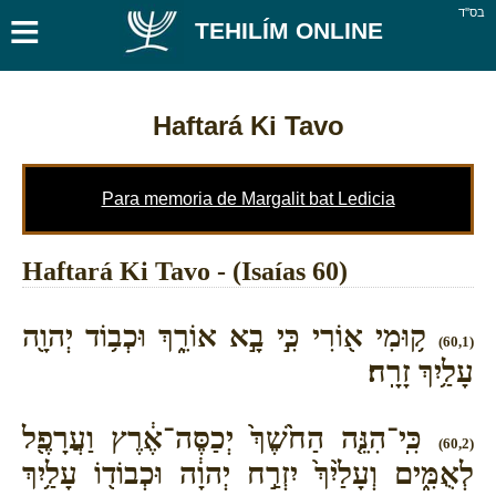
≡
בס''ד
TEHILÍM ONLINE
Haftará Ki Tavo
Para memoria de Margalit bat Ledicia
Haftará Ki Tavo - (Isaías 60)
ק֥וּמִי א֖וֹרִי כִּ֣י בָ֣א אוֹרֵ֑ךְ וּכְב֥וֹד יְהוָ֖ה
(60,1)
עָלַ֥יִךְ זָרָֽח׃
כִּֽי־הִנֵּ֤ה הַחֹ֙שֶׁךְ֙ יְכַסֶּה־אֶ֔רֶץ וַעֲרָפֶ֖ל
(60,2)
לְאֻמִּ֑ים וְעָלַ֙יִךְ֙ יִזְרַ֣ח יְהוָ֔ה וּכְבוֹד֖וֹ עָלַ֥יִךְ