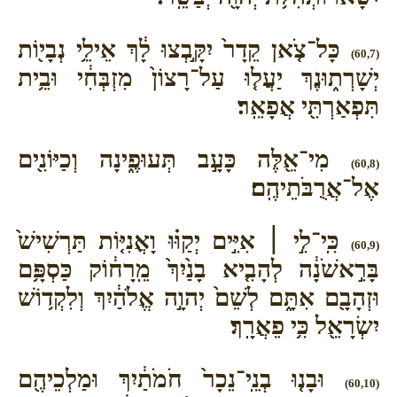
כָּל־צֹ֤אן קֵדָר֙ יִקָּ֣בְצוּ לָ֔ךְ אֵילֵ֥י נְבָי֖וֹת
(60,7)
יְשָׁרְת֑וּנֶךְ יַעֲל֤וּ עַל־רָצוֹן֙ מִזְבְּחִ֔י וּבֵ֥ית
תִּפְאַרְתִּ֖י אֲפָאֵֽר׃
מִי־אֵ֖לֶּה כָּעָ֣ב תְּעוּפֶ֑ינָה וְכַיּוֹנִ֖ים
(60,8)
אֶל־אֲרֻבֹּתֵיהֶֽם׃
כִּֽי־לִ֣י ׀ אִיִּ֣ים יְקַוּ֗וּ וָאֳנִיּ֤וֹת תַּרְשִׁישׁ֙
(60,9)
בָּרִ֣אשֹׁנָ֔ה לְהָבִ֤יא בָנַ֙יִךְ֙ מֵֽרָח֔וֹק כַּסְפָּ֥ם
וּזְהָבָ֖ם אִתָּ֑ם לְשֵׁם֙ יְהוָ֣ה אֱלֹהַ֔יִךְ וְלִקְד֥וֹשׁ
יִשְׂרָאֵ֖ל כִּ֥י פֵאֲרָֽךְ׃
וּבָנ֤וּ בְנֵֽי־נֵכָר֙ חֹמֹתַ֔יִךְ וּמַלְכֵיהֶ֖ם
(60,10)