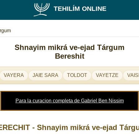
TEHILÍM ONLINE
árgum
Shnayim mikrá ve-ejad Tárgum
Bereshit
VAYERA
JAIE SARA
TOLDOT
VAYETZE
VAIS
Para la curacion completa de Gabriel Ben Nissim
ERECHIT - Shnayim mikrá ve-ejad Tárg