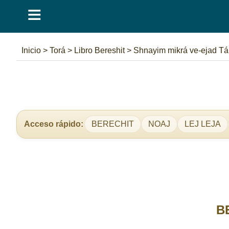
≡
Inicio
>
Torá
>
Libro Bereshit
>
Shnayim mikrá ve-ejad T
Acceso rápido:
BERECHIT
NOAJ
LEJ LEJA
B