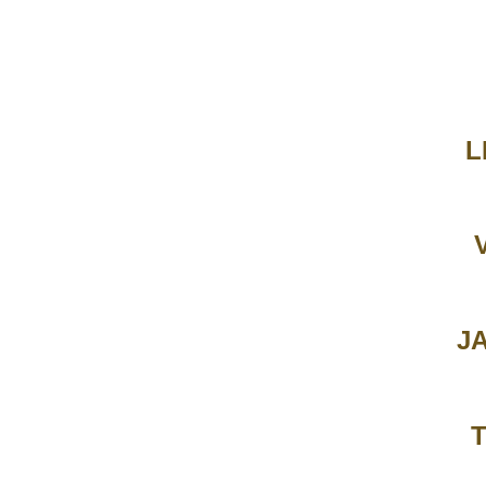
L
JA
T