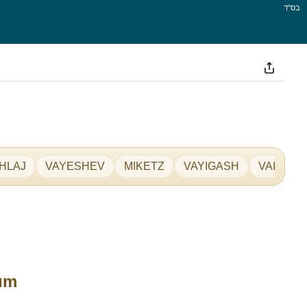
בס''ד
HLAJ
VAYESHEV
MIKETZ
VAYIGASH
VAIEJÍ
um