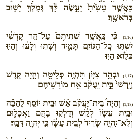
כַּאֲשֶׁ֤ר עָשִׂ֙יתָ֙ יֵעָ֣שֶׂה לָּ֔ךְ גְּמֻלְךָ֖ יָשׁ֥וּב
בְּרֹאשֶֽׁךָ׃
כִּ֗י כַּֽאֲשֶׁ֤ר שְׁתִיתֶם֙ עַל־הַ֣ר קָדְשִׁ֔י
(1,16)
יִשְׁתּ֥וּ כָֽל־הַגּוֹיִ֖ם תָּמִ֑יד וְשָׁת֣וּ וְלָע֔וּ וְהָי֖וּ
כְּל֥וֹא הָיֽוּ׃
וּבְהַ֥ר צִיּ֛וֹן תִּהְיֶ֥ה פְלֵיטָ֖ה וְהָ֣יָה קֹ֑דֶשׁ
(1,17)
וְיָֽרְשׁוּ֙ בֵּ֣ית יַֽעֲקֹ֔ב אֵ֖ת מוֹרָֽשֵׁיהֶם׃
וְהָיָה֩ בֵית־יַעֲקֹ֨ב אֵ֜שׁ וּבֵ֧ית יוֹסֵ֣ף לֶהָבָ֗ה
(1,18)
וּבֵ֤ית עֵשָׂו֙ לְקַ֔שׁ וְדָלְק֥וּ בָהֶ֖ם וַאֲכָל֑וּם
וְלֹֽא־יִֽהְיֶ֤ה שָׂרִיד֙ לְבֵ֣ית עֵשָׂ֔ו כִּ֥י יְהוָ֖ה דִּבֵּֽר׃