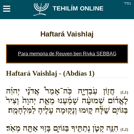
≡
בס''ד
TEHILÍM ONLINE
Haftará Vaishlaj
Para memoria de Reuven ben Rivka SEBBAG
Haftará Vaishlaj - (Abdías 1)
חֲז֖וֹן עֹֽבַדְיָ֑ה כֹּֽה־אָמַר֩ אֲדֹנָ֨י יְהוִ֜ה
(1,1)
לֶאֱד֗וֹם שְׁמוּעָ֨ה שָׁמַ֜עְנוּ מֵאֵ֤ת יְהוָה֙ וְצִיר֙
בַּגּוֹיִ֣ם שֻׁלָּ֔ח ק֛וּמוּ וְנָק֥וּמָה עָלֶיהָ לַמִּלְחָמָֽה׃
הִנֵּ֥ה קָטֹ֛ן נְתַתִּ֖יךָ בַּגּוֹיִ֑ם בָּז֥וּי אַתָּ֖ה מְאֹֽד׃
(1,2)