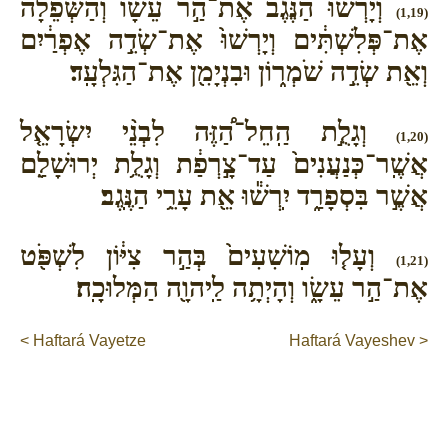
וְיָרְשׁ֨וּ הַנֶּ֜גֶב אֶת־הַ֣ר עֵשָׂ֗ו וְהַשְּׁפֵלָה֙
(1,19)
אֶת־פְּלִשְׁתִּ֔ים וְיָרְשׁוּ֙ אֶת־שְׂדֵ֣ה אֶפְרַ֔יִם
וְאֵ֖ת שְׂדֵ֣ה שֹׁמְר֑וֹן וּבִנְיָמִ֖ן אֶת־הַגִּלְעָֽד׃
וְגָלֻ֣ת הַֽחֵל־הַ֠זֶּה לִבְנֵ֨י יִשְׂרָאֵ֤ל
(1,20)
אֲשֶֽׁר־כְּנַעֲנִים֙ עַד־צָ֣רְפַ֔ת וְגָלֻ֥ת יְרוּשָׁלִַ֖ם
אֲשֶׁ֣ר בִּסְפָרַ֑ד יִֽרְשׁ֕וּ אֵ֖ת עָרֵ֥י הַנֶּֽגֶב׃
וְעָל֤וּ מֽוֹשִׁעִים֙ בְּהַ֣ר צִיּ֔וֹן לִשְׁפֹּ֖ט
(1,21)
אֶת־הַ֣ר עֵשָׂ֑ו וְהָיְתָ֥ה לַֽיהוָ֖ה הַמְּלוּכָֽה׃
< Haftará Vayetze
Haftará Vayeshev >