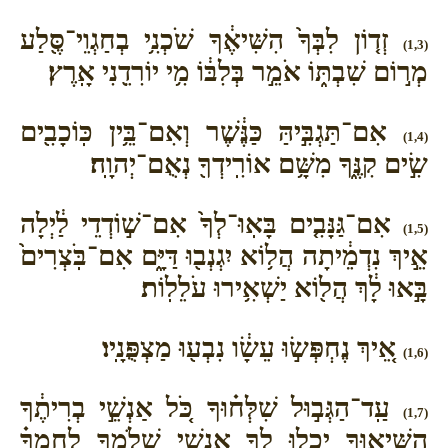
זְד֤וֹן לִבְּךָ֙ הִשִּׁיאֶ֔ךָ שֹׁכְנִ֥י בְחַגְוֵי־סֶּ֖לַע
(1,3)
מְר֣וֹם שִׁבְתּ֑וֹ אֹמֵ֣ר בְּלִבּ֔וֹ מִ֥י יוֹרִדֵ֖נִי אָֽרֶץ׃
אִם־תַּגְבִּ֣יהַּ כַּנֶּ֔שֶׁר וְאִם־בֵּ֥ין כּֽוֹכָבִ֖ים
(1,4)
שִׂ֣ים קִנֶּ֑ךָ מִשָּׁ֥ם אוֹרִֽידְךָ֖ נְאֻם־יְהוָֽה׃
אִם־גַּנָּבִ֤ים בָּאֽוּ־לְךָ֙ אִם־שׁ֣וֹדְדֵי לַ֔יְלָה
(1,5)
אֵ֣יךְ נִדְמֵ֔יתָה הֲל֥וֹא יִגְנְב֖וּ דַּיָּ֑ם אִם־בֹּֽצְרִים֙
בָּ֣אוּ לָ֔ךְ הֲל֖וֹא יַשְׁאִ֥ירוּ עֹלֵלֽוֹת׃
אֵ֚יךְ נֶחְפְּשׂ֣וּ עֵשָׂ֔ו נִבְע֖וּ מַצְפֻּנָֽיו׃
(1,6)
עַֽד־הַגְּב֣וּל שִׁלְּח֗וּךָ כֹּ֚ל אַנְשֵׁ֣י בְרִיתֶ֔ךָ
(1,7)
הִשִּׁיא֛וּךָ יָכְל֥וּ לְךָ֖ אַנְשֵׁ֣י שְׁלֹמֶ֑ךָ לַחְמְךָ֗