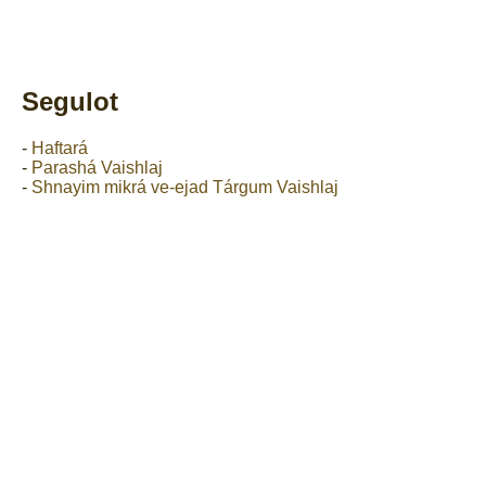
Segulot
-
Haftará
-
Parashá Vaishlaj
-
Shnayim mikrá ve-ejad Tárgum Vaishlaj