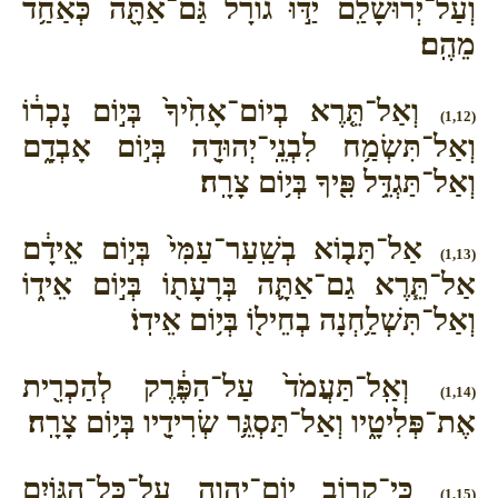
וְעַל־יְרוּשָׁלִַ֙ם֙ יַדּ֣וּ גוֹרָ֔ל גַּם־אַתָּ֖ה כְּאַחַ֥ד
מֵהֶֽם׃
וְאַל־תֵּ֤רֶא בְיוֹם־אָחִ֙יךָ֙ בְּי֣וֹם נָכְר֔וֹ
(1,12)
וְאַל־תִּשְׂמַ֥ח לִבְנֵֽי־יְהוּדָ֖ה בְּי֣וֹם אָבְדָ֑ם
וְאַל־תַּגְדֵּ֥ל פִּ֖יךָ בְּי֥וֹם צָרָֽה׃
אַל־תָּב֤וֹא בְשַֽׁעַר־עַמִּי֙ בְּי֣וֹם אֵידָ֔ם
(1,13)
אַל־תֵּ֧רֶא גַם־אַתָּ֛ה בְּרָעָת֖וֹ בְּי֣וֹם אֵיד֑וֹ
וְאַל־תִּשְׁלַ֥חְנָה בְחֵיל֖וֹ בְּי֥וֹם אֵידֽוֹ׃
וְאַֽל־תַּעֲמֹד֙ עַל־הַפֶּ֔רֶק לְהַכְרִ֖ית
(1,14)
אֶת־פְּלִיטָ֑יו וְאַל־תַּסְגֵּ֥ר שְׂרִידָ֖יו בְּי֥וֹם צָרָֽה׃
כִּֽי־קָר֥וֹב יוֹם־יְהוָ֖ה עַל־כָּל־הַגּוֹיִ֑ם
(1,15)