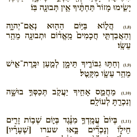
יָשִׂ֤ימוּ מָזוֹר֙ תַּחְתֶּ֔יךָ אֵ֥ין תְּבוּנָ֖ה בּֽוֹ׃
הֲל֛וֹא בַּיּ֥וֹם הַה֖וּא נְאֻם־יְהוָ֑ה
(1,8)
וְהַאֲבַדְתִּ֤י חֲכָמִים֙ מֵֽאֱד֔וֹם וּתְבוּנָ֖ה מֵהַ֥ר
עֵשָֽׂו׃
וְחַתּ֥וּ גִבּוֹרֶ֖יךָ תֵּימָ֑ן לְמַ֧עַן יִכָּֽרֶת־אִ֛ישׁ
(1,9)
מֵהַ֥ר עֵשָׂ֖ו מִקָּֽטֶל׃
מֵחֲמַ֛ס אָחִ֥יךָ יַעֲקֹ֖ב תְּכַסְּךָ֣ בוּשָׁ֑ה
(1,10)
וְנִכְרַ֖תָּ לְעוֹלָֽם׃
בְּיוֹם֙ עֲמָֽדְךָ֣ מִנֶּ֔גֶד בְּי֛וֹם שְׁב֥וֹת זָרִ֖ים
(1,11)
חֵיל֑וֹ וְנָכְרִ֞ים בָּ֣אוּ שערו [שְׁעָרָ֗יו]