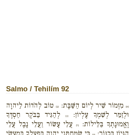
Salmo / Tehilím 92
מִזְמוֹר שִׁיר לְיוֹם הַשַּׁבָּת:
טוֹב לְהֹדוֹת לַיהוָה
{א}
{ב}
וּלְזַמֵּר לְשִׁמְךָ עֶלְיוֹן:
לְהַגִּיד בַּבֹּקֶר חַסְדֶּךָ
{ג}
וֶאֱמוּנָתְךָ בַּלֵּילוֹת:
עֲלֵי עָשׂוֹר וַעֲלֵי נָבֶל עֲלֵי
{ד}
הִגָּיוֹן בְּכִנּוֹר:
כִּי שִׂמַּחְתַּנִי יְהוָה בְּפָעֳלֶךָ בְּמַעֲשֵׂי
{ה}