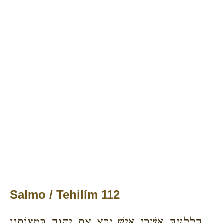
Salmo / Tehilím 112
הַלְלוּיָהּ אַשְׁרֵי אִישׁ יָרֵא אֶת יְהוָה בְּמִצְוֹתָיו