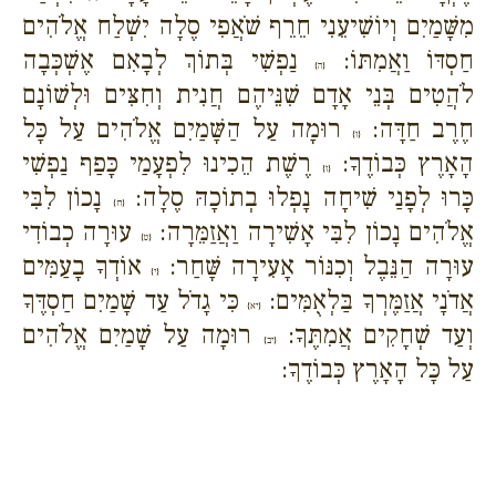
מִשָּׁמַיִם וְיוֹשִׁיעֵנִי חֵרֵף שֹׁאֲפִי סֶלָה יִשְׁלַח אֱלֹהִים
חַסְדּוֹ וַאֲמִתּוֹ:
נַפְשִׁי בְּתוֹךְ לְבָאִם אֶשְׁכְּבָה
{ה}
לֹהֲטִים בְּנֵי אָדָם שִׁנֵּיהֶם חֲנִית וְחִצִּים וּלְשׁוֹנָם
חֶרֶב חַדָּה:
רוּמָה עַל הַשָּׁמַיִם אֱלֹהִים עַל כָּל
{ו}
הָאָרֶץ כְּבוֹדֶךָ:
רֶשֶׁת הֵכִינוּ לִפְעָמַי כָּפַף נַפְשִׁי
{ז}
כָּרוּ לְפָנַי שִׁיחָה נָפְלוּ בְתוֹכָהּ סֶלָה:
נָכוֹן לִבִּי
{ח}
אֱלֹהִים נָכוֹן לִבִּי אָשִׁירָה וַאֲזַמֵּרָה:
עוּרָה כְבוֹדִי
{ט}
עוּרָה הַנֵּבֶל וְכִנּוֹר אָעִירָה שָּׁחַר:
אוֹדְךָ בָעַמִּים
{י}
אֲדֹנָי אֲזַמֶּרְךָ בַּלְאֻמִּים:
כִּי גָדֹל עַד שָׁמַיִם חַסְדֶּךָ
{יא}
וְעַד שְׁחָקִים אֲמִתֶּךָ:
רוּמָה עַל שָׁמַיִם אֱלֹהִים
{יב}
עַל כָּל הָאָרֶץ כְּבוֹדֶךָ: