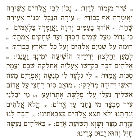
שִׁיר מִזְמוֹר לְדָוִד:
נָכוֹן לִבִּי אֱלֹהִים אָשִׁירָה
{א}
{ב}
וַאֲזַמְּרָה אַף כְּבוֹדִי:
עוּרָה הַנֵּבֶל וְכִנּוֹר אָעִירָה
{ג}
שָּׁחַר:
אוֹדְךָ בָעַמִּים יְהוָה וַאֲזַמֶּרְךָ בַּלְאֻמִּים:
{ד}
{ה}
כִּי גָדוֹל מֵעַל שָׁמַיִם חַסְדֶּךָ וְעַד שְׁחָקִים אֲמִתֶּךָ:
{ו}
רוּמָה עַל שָׁמַיִם אֱלֹהִים וְעַל כָּל הָאָרֶץ כְּבוֹדֶךָ:
{ז}
לְמַעַן יֵחָלְצוּן יְדִידֶיךָ הוֹשִׁיעָה יְמִינְךָ וַעֲנֵנִי:
{ח}
אֱלֹהִים דִּבֶּר בְּקָדְשׁוֹ אֶעְלֹזָה אֲחַלְּקָה שְׁכֶם וְעֵמֶק
סֻכּוֹת אֲמַדֵּד:
לִי גִלְעָד לִי מְנַשֶּׁה וְאֶפְרַיִם מָעוֹז
{ט}
רֹאשִׁי יְהוּדָה מְחֹקְקִי:
מוֹאָב סִיר רַחְצִי עַל אֱדוֹם
{י}
אַשְׁלִיךְ נַעֲלִי עֲלֵי פְלֶשֶׁת אֶתְרוֹעָע:
מִי יֹבִלֵנִי
{יא}
עִיר מִבְצָר מִי נָחַנִי עַד אֱדוֹם:
הֲלֹא אֱלֹהִים
{יב}
זְנַחְתָּנוּ וְלֹא תֵצֵא אֱלֹהִים בְּצִבְאֹתֵינוּ:
הָבָה לָּנוּ
{יג}
עֶזְרָת מִצָּר וְשָׁוְא תְּשׁוּעַת אָדָם:
בֵּאלֹהִים נַעֲשֶׂה
{יד}
חָיִל וְהוּא יָבוּס צָרֵינוּ: