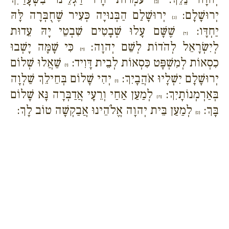
{ב}
יְרוּשָׁלִָם:
יְרוּשָׁלִַם הַבְּנוּיָה כְּעִיר שֶׁחֻבְּרָה לָּהּ
{ג}
יַחְדָּו:
שֶׁשָּׁם עָלוּ שְׁבָטִים שִׁבְטֵי יָהּ עֵדוּת
{ד}
לְיִשְׂרָאֵל לְהֹדוֹת לְשֵׁם יְהוָה:
כִּי שָׁמָּה יָשְׁבוּ
{ה}
כִסְאוֹת לְמִשְׁפָּט כִּסְאוֹת לְבֵית דָּוִיד:
שַׁאֲלוּ שְׁלוֹם
{ו}
יְרוּשָׁלִָם יִשְׁלָיוּ אֹהֲבָיִךְ:
יְהִי שָׁלוֹם בְּחֵילֵךְ שַׁלְוָה
{ז}
בְּאַרְמְנוֹתָיִךְ:
לְמַעַן אַחַי וְרֵעָי אֲדַבְּרָה נָּא שָׁלוֹם
{ח}
בָּךְ:
לְמַעַן בֵּית יְהוָה אֱלֹהֵינוּ אֲבַקְשָׁה טוֹב לָךְ:
{ט}