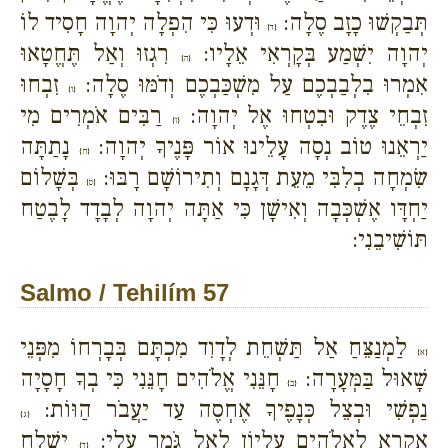
תְּבַקְשׁוּ כָזָב סֶלָה:
וּדְעוּ כִּי הִפְלָה יְהוָה חָסִיד לוֹ
{ד}
יְהוָה יִשְׁמַע בְּקָרְאִי אֵלָיו:
רִגְזוּ וְאַל תֶּחֱטָאוּ
{ה}
אִמְרוּ בִלְבַבְכֶם עַל מִשְׁכַּבְכֶם וְדֹמּוּ סֶלָה:
זִבְחוּ
{ו}
זִבְחֵי צֶדֶק וּבִטְחוּ אֶל יְהוָה:
רַבִּים אֹמְרִים מִי
{ז}
יַרְאֵנוּ טוֹב נְסָה עָלֵינוּ אוֹר פָּנֶיךָ יְהוָה:
נָתַתָּה
{ח}
שִׂמְחָה בְלִבִּי מֵעֵת דְּגָנָם וְתִירוֹשָׁם רָבּוּ:
בְּשָׁלוֹם
{ט}
יַחְדָּו אֶשְׁכְּבָה וְאִישָׁן כִּי אַתָּה יְהוָה לְבָדָד לָבֶטַח
תּוֹשִׁיבֵנִי:
Salmo / Tehilím 57
לַמְנַצֵּחַ אַל תַּשְׁחֵת לְדָוִד מִכְתָּם בְּבָרְחוֹ מִפְּנֵי
{א}
שָׁאוּל בַּמְּעָרָה:
חָנֵּנִי אֱלֹהִים חָנֵּנִי כִּי בְךָ חָסָיָה
{ב}
נַפְשִׁי וּבְצֵל כְּנָפֶיךָ אֶחְסֶה עַד יַעֲבֹר הַוּוֹת:
{ג}
אֶקְרָא לֵאלֹהִים עֶלְיוֹן לָאֵל גֹּמֵר עָלָי:
יִשְׁלַח
{ד}