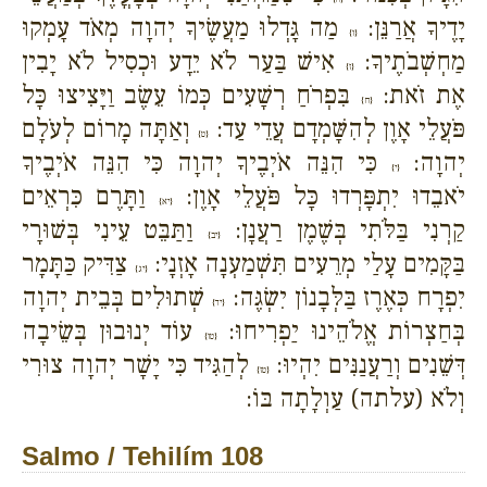
יָדֶיךָ אֲרַנֵּן:
מַה גָּדְלוּ מַעֲשֶׂיךָ יְהוָה מְאֹד עָמְקוּ
{ו}
מַחְשְׁבֹתֶיךָ:
אִישׁ בַּעַר לֹא יֵדָע וּכְסִיל לֹא יָבִין
{ז}
אֶת זֹאת:
בִּפְרֹחַ רְשָׁעִים כְּמוֹ עֵשֶׂב וַיָּצִיצוּ כָּל
{ח}
פֹּעֲלֵי אָוֶן לְהִשָּׁמְדָם עֲדֵי עַד:
וְאַתָּה מָרוֹם לְעֹלָם
{ט}
יְהוָה:
כִּי הִנֵּה אֹיְבֶיךָ יְהוָה כִּי הִנֵּה אֹיְבֶיךָ
{י}
יֹאבֵדוּ יִתְפָּרְדוּ כָּל פֹּעֲלֵי אָוֶן:
וַתָּרֶם כִּרְאֵים
{יא}
קַרְנִי בַּלֹּתִי בְּשֶׁמֶן רַעֲנָן:
וַתַּבֵּט עֵינִי בְּשׁוּרָי
{יב}
בַּקָּמִים עָלַי מְרֵעִים תִּשְׁמַעְנָה אָזְנָי:
צַדִּיק כַּתָּמָר
{יג}
יִפְרָח כְּאֶרֶז בַּלְּבָנוֹן יִשְׂגֶּה:
שְׁתוּלִים בְּבֵית יְהוָה
{יד}
בְּחַצְרוֹת אֱלֹהֵינוּ יַפְרִיחוּ:
עוֹד יְנוּבוּן בְּשֵׂיבָה
{טו}
דְּשֵׁנִים וְרַעֲנַנִּים יִהְיוּ:
לְהַגִּיד כִּי יָשָׁר יְהוָה צוּרִי
{טז}
וְלֹא (עלתה) עַוְלָתָה בּוֹ:
Salmo / Tehilím 108