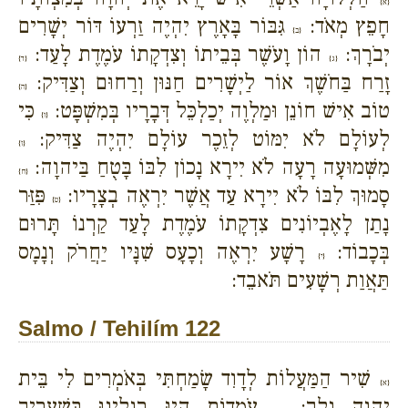
{א}
חָפֵץ מְאֹד:
גִּבּוֹר בָּאָרֶץ יִהְיֶה זַרְעוֹ דּוֹר יְשָׁרִים
{ב}
יְבֹרָךְ:
הוֹן וָעֹשֶׁר בְּבֵיתוֹ וְצִדְקָתוֹ עֹמֶדֶת לָעַד:
{ג}
{ד}
זָרַח בַּחֹשֶׁךְ אוֹר לַיְשָׁרִים חַנּוּן וְרַחוּם וְצַדִּיק:
{ה}
טוֹב אִישׁ חוֹנֵן וּמַלְוֶה יְכַלְכֵּל דְּבָרָיו בְּמִשְׁפָּט:
כִּי
{ו}
לְעוֹלָם לֹא יִמּוֹט לְזֵכֶר עוֹלָם יִהְיֶה צַדִּיק:
{ז}
מִשְּׁמוּעָה רָעָה לֹא יִירָא נָכוֹן לִבּוֹ בָּטֻחַ בַּיהוָה:
{ח}
סָמוּךְ לִבּוֹ לֹא יִירָא עַד אֲשֶׁר יִרְאֶה בְצָרָיו:
פִּזַּר
{ט}
נָתַן לָאֶבְיוֹנִים צִדְקָתוֹ עֹמֶדֶת לָעַד קַרְנוֹ תָּרוּם
בְּכָבוֹד:
רָשָׁע יִרְאֶה וְכָעָס שִׁנָּיו יַחֲרֹק וְנָמָס
{י}
תַּאֲוַת רְשָׁעִים תֹּאבֵד:
Salmo / Tehilím 122
שִׁיר הַמַּעֲלוֹת לְדָוִד שָׂמַחְתִּי בְּאֹמְרִים לִי בֵּית
{א}
יְהוָה נֵלֵךְ:
עֹמְדוֹת הָיוּ רַגְלֵינוּ בִּשְׁעָרַיִךְ