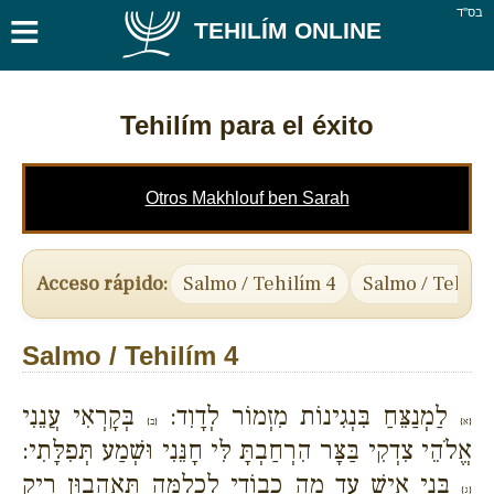
≡
בס''ד
TEHILÍM ONLINE
Tehilím para el éxito
Otros Makhlouf ben Sarah
Acceso rápido:
Salmo / Tehilím 4
Salmo / Tehilí
Salmo / Tehilím 4
לַמְנַצֵּחַ בִּנְגִינוֹת מִזְמוֹר לְדָוִד:
בְּקָרְאִי עֲנֵנִי
{א}
{ב}
אֱלֹהֵי צִדְקִי בַּצָּר הִרְחַבְתָּ לִּי חָנֵּנִי וּשְׁמַע תְּפִלָּתִי:
בְּנֵי אִישׁ עַד מֶה כְבוֹדִי לִכְלִמָּה תֶּאֱהָבוּן רִיק
{ג}