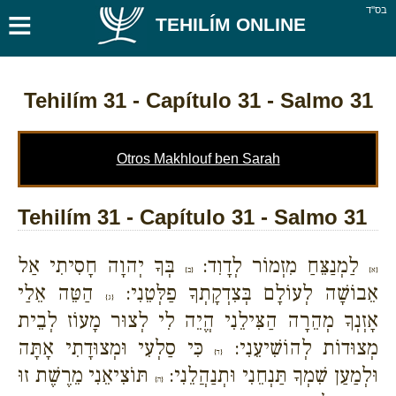
≡
בס''ד
TEHILÍM ONLINE
Tehilím 31
- Capítulo 31 - Salmo 31
Otros Makhlouf ben Sarah
Tehilím 31 - Capítulo 31 - Salmo 31
לַמְנַצֵּחַ מִזְמוֹר לְדָוִד:
בְּךָ יְהוָה חָסִיתִי אַל
{א}
{ב}
אֵבוֹשָׁה לְעוֹלָם בְּצִדְקָתְךָ פַלְּטֵנִי:
הַטֵּה אֵלַי
{ג}
אָזְנְךָ מְהֵרָה הַצִּילֵנִי הֱיֵה לִי לְצוּר מָעוֹז לְבֵית
מְצוּדוֹת לְהוֹשִׁיעֵנִי:
כִּי סַלְעִי וּמְצוּדָתִי אָתָּה
{ד}
וּלְמַעַן שִׁמְךָ תַּנְחֵנִי וּתְנַהֲלֵנִי:
תּוֹצִיאֵנִי מֵרֶשֶׁת זוּ
{ה}