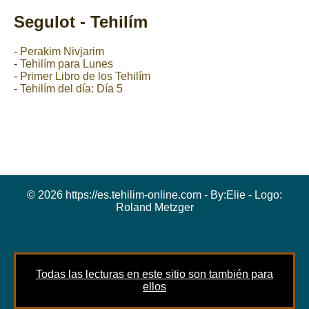
Segulot - Tehilím
-
Perakim Nivjarim
-
Tehilím para Lunes
-
Primer Libro de los Tehilím
-
Tehilím del día: Día 5
© 2026 https://es.tehilim-online.com - By:
Elie
- Logo:
Roland Metzger
Todas las lecturas en este sitio son también para
ellos