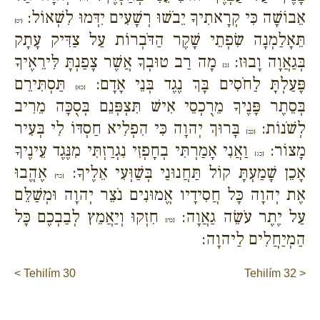
אֵבוֹשָׁה כִּי קְרָאתִיךָ יֵבֹשׁוּ רְשָׁעִים יִדְּמוּ לִשְׁאוֹל:
{יט}
תֵּאָלַמְנָה שִׂפְתֵי שָׁקֶר הַדֹּבְרוֹת עַל צַדִּיק עָתָק
בְּגַאֲוָה וָבוּז:
מָה רַב טוּבְךָ אֲשֶׁר צָפַנְתָּ לִּירֵאֶיךָ
{כ}
פָּעַלְתָּ לַחֹסִים בָּךְ נֶגֶד בְּנֵי אָדָם:
תַּסְתִּירֵם
{כא}
בְּסֵתֶר פָּנֶיךָ מֵרֻכְסֵי אִישׁ תִּצְפְּנֵם בְּסֻכָּה מֵרִיב
לְשֹׁנוֹת:
בָּרוּךְ יְהוָה כִּי הִפְלִיא חַסְדּוֹ לִי בְּעִיר
{כב}
מָצוֹר:
וַאֲנִי אָמַרְתִּי בְחָפְזִי נִגְרַזְתִּי מִנֶּגֶד עֵינֶיךָ
{כג}
אָכֵן שָׁמַעְתָּ קוֹל תַּחֲנוּנַי בְּשַׁוְּעִי אֵלֶיךָ:
אֶהֱבוּ
{כד}
אֶת יְהוָה כָּל חֲסִידָיו אֱמוּנִים נֹצֵר יְהוָה וּמְשַׁלֵּם
עַל יֶתֶר עֹשֵׂה גַאֲוָה:
חִזְקוּ וְיַאֲמֵץ לְבַבְכֶם כָּל
{כה}
הַמְיַחֲלִים לַיהוָה:
< Tehilím 30
Tehilím 32 >