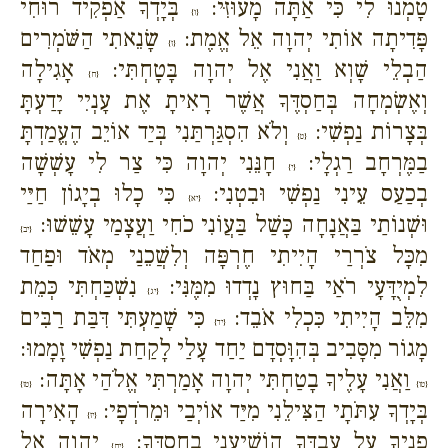
טָמְנוּ לִי כִּי אַתָּה מָעוּזִּי:
בְּיָדְךָ אַפְקִיד רוּחִי
{ו}
פָּדִיתָה אוֹתִי יְהוָה אֵל אֱמֶת:
שָׂנֵאתִי הַשֹּׁמְרִים
{ז}
הַבְלֵי שָׁוְא וַאֲנִי אֶל יְהוָה בָּטָחְתִּי:
אָגִילָה
{ח}
וְאֶשְׂמְחָה בְּחַסְדֶּךָ אֲשֶׁר רָאִיתָ אֶת עָנְיִי יָדַעְתָּ
בְּצָרוֹת נַפְשִׁי:
וְלֹא הִסְגַּרְתַּנִי בְּיַד אוֹיֵב הֶעֱמַדְתָּ
{ט}
בַמֶּרְחָב רַגְלָי:
חָנֵּנִי יְהוָה כִּי צַר לִי עָשְׁשָׁה
{י}
בְכַעַס עֵינִי נַפְשִׁי וּבִטְנִי:
כִּי כָלוּ בְיָגוֹן חַיַּי
{יא}
וּשְׁנוֹתַי בַּאֲנָחָה כָּשַׁל בַּעֲוֹנִי כֹחִי וַעֲצָמַי עָשֵׁשׁוּ:
{יב}
מִכָּל צֹרְרַי הָיִיתִי חֶרְפָּה וְלִשֲׁכֵנַי מְאֹד וּפַחַד
לִמְיֻדָּעָי רֹאַי בַּחוּץ נָדְדוּ מִמֶּנִּי:
נִשְׁכַּחְתִּי כְּמֵת
{יג}
מִלֵּב הָיִיתִי כִּכְלִי אֹבֵד:
כִּי שָׁמַעְתִּי דִּבַּת רַבִּים
{יד}
מָגוֹר מִסָּבִיב בְּהִוָּסְדָם יַחַד עָלַי לָקַחַת נַפְשִׁי זָמָמוּ:
וַאֲנִי עָלֶיךָ בָטַחְתִּי יְהוָה אָמַרְתִּי אֱלֹהַי אָתָּה:
{טו}
{טז}
בְּיָדְךָ עִתֹּתָי הַצִּילֵנִי מִיַּד אוֹיְבַי וּמֵרֹדְפָי:
הָאִירָה
{יז}
פָנֶיךָ עַל עַבְדֶּךָ הוֹשִׁיעֵנִי בְחַסְדֶּךָ:
יְהוָה אַל
{יח}