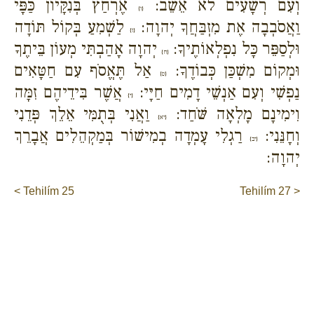
וְעִם רְשָׁעִים לֹא אֵשֵׁב:
אֶרְחַץ בְּנִקָּיוֹן כַּפָּי
{ו}
וַאֲסֹבְבָה אֶת מִזְבַּחֲךָ יְהוָה:
לַשְׁמִעַ בְּקוֹל תּוֹדָה
{ז}
וּלְסַפֵּר כָּל נִפְלְאוֹתֶיךָ:
יְהוָה אָהַבְתִּי מְעוֹן בֵּיתֶךָ
{ח}
וּמְקוֹם מִשְׁכַּן כְּבוֹדֶךָ:
אַל תֶּאֱסֹף עִם חַטָּאִים
{ט}
נַפְשִׁי וְעִם אַנְשֵׁי דָמִים חַיָּי:
אֲשֶׁר בִּידֵיהֶם זִמָּה
{י}
וִימִינָם מָלְאָה שֹּׁחַד:
וַאֲנִי בְּתֻמִּי אֵלֵךְ פְּדֵנִי
{יא}
וְחָנֵּנִי:
רַגְלִי עָמְדָה בְמִישׁוֹר בְּמַקְהֵלִים אֲבָרֵךְ
{יב}
יְהוָה:
< Tehilím 25
Tehilím 27 >