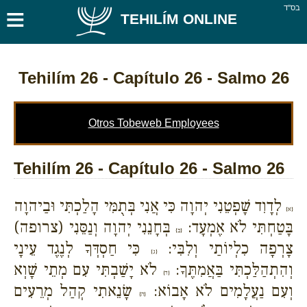
≡
בס''ד
TEHILÍM ONLINE
Tehilím 26
- Capítulo 26 - Salmo 26
Otros Tobeweb Employees
Tehilím 26 - Capítulo 26 - Salmo 26
לְדָוִד שָׁפְטֵנִי יְהוָה כִּי אֲנִי בְּתֻמִּי הָלַכְתִּי וּבַיהוָה
{א}
בָּטַחְתִּי לֹא אֶמְעָד:
בְּחָנֵנִי יְהוָה וְנַסֵּנִי (צרופה)
{ב}
צָרְפָה כִלְיוֹתַי וְלִבִּי:
כִּי חַסְדְּךָ לְנֶגֶד עֵינָי
{ג}
וְהִתְהַלַּכְתִּי בַּאֲמִתֶּךָ:
לֹא יָשַׁבְתִּי עִם מְתֵי שָׁוְא
{ד}
וְעִם נַעֲלָמִים לֹא אָבוֹא:
שָׂנֵאתִי קְהַל מְרֵעִים
{ה}