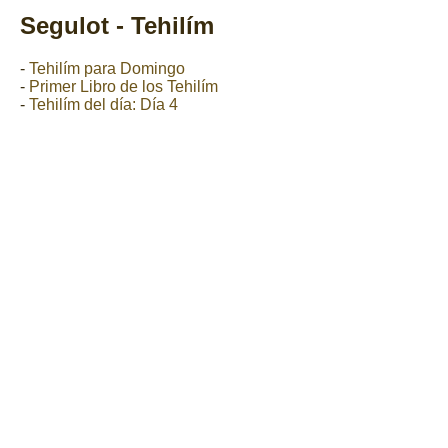
Segulot - Tehilím
-
Tehilím para Domingo
-
Primer Libro de los Tehilím
-
Tehilím del día: Día 4