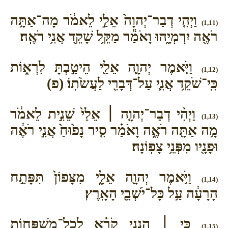
וַיְהִ֤י דְבַר־יְהוָה֙ אֵלַ֣י לֵאמֹ֔ר מָה־אַתָּ֥ה
(1,11)
רֹאֶ֖ה יִרְמְיָ֑הוּ וָאֹמַ֕ר מַקֵּ֥ל שָׁקֵ֖ד אֲנִ֥י רֹאֶֽה׃
וַיֹּ֧אמֶר יְהוָ֛ה אֵלַ֖י הֵיטַ֣בְתָּ לִרְא֑וֹת
(1,12)
כִּֽי־שֹׁקֵ֥ד אֲנִ֛י עַל־דְּבָרִ֖י לַעֲשֹׂתֽוֹ׃ (פ)
וַיְהִ֨י דְבַר־יְהוָ֤ה ׀ אֵלַי֙ שֵׁנִ֣ית לֵאמֹ֔ר
(1,13)
מָ֥ה אַתָּ֖ה רֹאֶ֑ה וָאֹמַ֗ר סִ֤יר נָפ֙וּחַ֙ אֲנִ֣י רֹאֶ֔ה
וּפָנָ֖יו מִפְּנֵ֥י צָפֽוֹנָה׃
וַיֹּ֥אמֶר יְהוָ֖ה אֵלָ֑י מִצָּפוֹן֙ תִּפָּתַ֣ח
(1,14)
הָרָעָ֔ה עַ֥ל כָּל־יֹשְׁבֵ֖י הָאָֽרֶץ׃
כִּ֣י ׀ הִנְנִ֣י קֹרֵ֗א לְכָֽל־מִשְׁפְּח֛וֹת
(1,15)