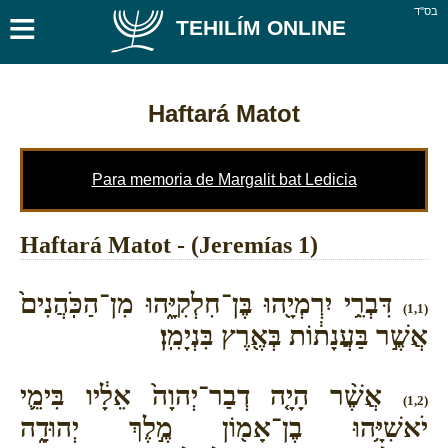
≡
בס''ד
TEHILÍM ONLINE
Haftará Matot
Para memoria de Margalit bat Ledicia
Haftará Matot - (Jeremías 1)
דִּבְרֵ֥י יִרְמְיָ֖הוּ בֶּן־חִלְקִיָּ֑הוּ מִן־הַכֹּֽהֲנִים֙
(1,1)
אֲשֶׁ֣ר בַּעֲנָת֔וֹת בְּאֶ֖רֶץ בִּנְיָמִֽן׃
אֲשֶׁ֨ר הָיָ֤ה דְבַר־יְהוָה֙ אֵלָ֔יו בִּימֵ֛י
(1,2)
יֹאשִׁיָּ֥הוּ בֶן־אָמ֖וֹן מֶ֣לֶךְ יְהוּדָ֑ה