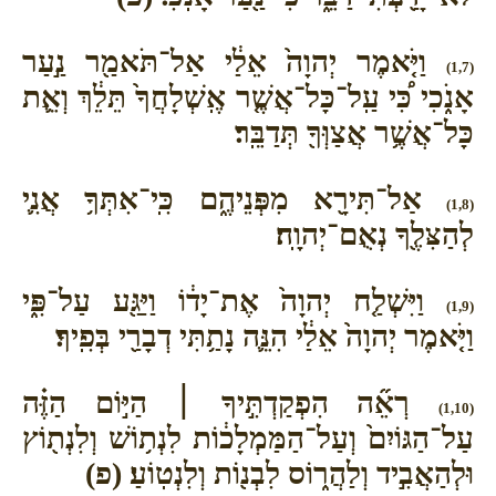
וַיֹּ֤אמֶר יְהוָה֙ אֵלַ֔י אַל־תֹּאמַ֖ר נַ֣עַר
(1,7)
אָנֹ֑כִי כִּ֠י עַֽל־כָּל־אֲשֶׁ֤ר אֶֽשְׁלָחֲךָ֙ תֵּלֵ֔ךְ וְאֵ֛ת
כָּל־אֲשֶׁ֥ר אֲצַוְּךָ֖ תְּדַבֵּֽר׃
אַל־תִּירָ֖א מִפְּנֵיהֶ֑ם כִּֽי־אִתְּךָ֥ אֲנִ֛י
(1,8)
לְהַצִּלֶ֖ךָ נְאֻם־יְהוָֽה׃
וַיִּשְׁלַ֤ח יְהוָה֙ אֶת־יָד֔וֹ וַיַּגַּ֖ע עַל־פִּ֑י
(1,9)
וַיֹּ֤אמֶר יְהוָה֙ אֵלַ֔י הִנֵּ֛ה נָתַ֥תִּי דְבָרַ֖י בְּפִֽיךָ׃
רְאֵ֞ה הִפְקַדְתִּ֣יךָ ׀ הַיּ֣וֹם הַזֶּ֗ה
(1,10)
עַל־הַגּוֹיִם֙ וְעַל־הַמַּמְלָכ֔וֹת לִנְת֥וֹשׁ וְלִנְת֖וֹץ
וּלְהַאֲבִ֣יד וְלַהֲר֑וֹס לִבְנ֖וֹת וְלִנְטֽוֹעַ׃ (פ)