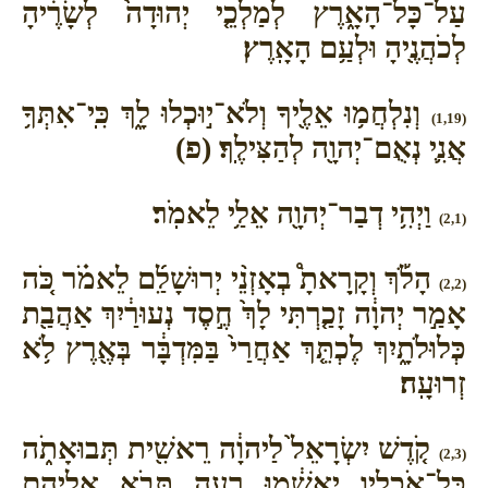
עַל־כָּל־הָאָ֑רֶץ לְמַלְכֵ֤י יְהוּדָה֙ לְשָׂרֶ֔יהָ
לְכֹהֲנֶ֖יהָ וּלְעַ֥ם הָאָֽרֶץ׃
וְנִלְחֲמ֥וּ אֵלֶ֖יךָ וְלֹא־י֣וּכְלוּ לָ֑ךְ כִּֽי־אִתְּךָ֥
(1,19)
אֲנִ֛י נְאֻם־יְהוָ֖ה לְהַצִּילֶֽךָ׃ (פ)
וַיְהִ֥י דְבַר־יְהוָ֖ה אֵלַ֥י לֵאמֹֽר׃
(2,1)
הָלֹ֡ךְ וְקָֽרָאתָ֩ בְאָזְנֵ֨י יְרוּשָׁלִַ֜ם לֵאמֹ֗ר כֹּ֚ה
(2,2)
אָמַ֣ר יְהוָ֔ה זָכַ֤רְתִּי לָךְ֙ חֶ֣סֶד נְעוּרַ֔יִךְ אַהֲבַ֖ת
כְּלוּלֹתָ֑יִךְ לֶכְתֵּ֤ךְ אַחֲרַי֙ בַּמִּדְבָּ֔ר בְּאֶ֖רֶץ לֹ֥א
זְרוּעָֽה׃
קֹ֤דֶשׁ יִשְׂרָאֵל֙ לַיהוָ֔ה רֵאשִׁ֖ית תְּבוּאָתֹ֑ה
(2,3)
כָּל־אֹכְלָ֣יו יֶאְשָׁ֔מוּ רָעָ֛ה תָּבֹ֥א אֲלֵיהֶ֖ם