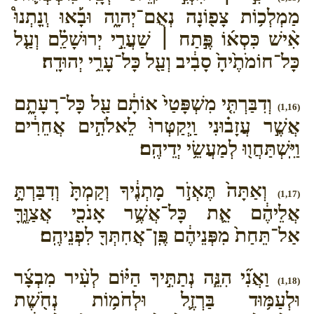
מַמְלְכ֥וֹת צָפ֖וֹנָה נְאֻם־יְהוָ֑ה וּבָ֡אוּ וְֽנָתְנוּ֩
אִ֨ישׁ כִּסְא֜וֹ פֶּ֣תַח ׀ שַׁעֲרֵ֣י יְרוּשָׁלִַ֗ם וְעַ֤ל
כָּל־חוֹמֹתֶ֙יהָ֙ סָבִ֔יב וְעַ֖ל כָּל־עָרֵ֥י יְהוּדָֽה׃
וְדִבַּרְתִּ֤י מִשְׁפָּטַי֙ אוֹתָ֔ם עַ֖ל כָּל־רָעָתָ֑ם
(1,16)
אֲשֶׁ֣ר עֲזָב֗וּנִי וַֽיְקַטְּרוּ֙ לֵאלֹהִ֣ים אֲחֵרִ֔ים
וַיִּֽשְׁתַּחֲו֖וּ לְמַעֲשֵׂ֥י יְדֵיהֶֽם׃
וְאַתָּה֙ תֶּאְזֹ֣ר מָתְנֶ֔יךָ וְקַמְתָּ֙ וְדִבַּרְתָּ֣
(1,17)
אֲלֵיהֶ֔ם אֵ֛ת כָּל־אֲשֶׁ֥ר אָנֹכִ֖י אֲצַוֶּ֑ךָּ
אַל־תֵּחַת֙ מִפְּנֵיהֶ֔ם פֶּֽן־אֲחִתְּךָ֖ לִפְנֵיהֶֽם׃
וַאֲנִ֞י הִנֵּ֧ה נְתַתִּ֣יךָ הַיּ֗וֹם לְעִ֨יר מִבְצָ֜ר
(1,18)
וּלְעַמּ֥וּד בַּרְזֶ֛ל וּלְחֹמ֥וֹת נְחֹ֖שֶׁת