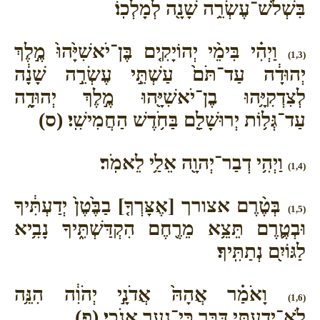
בִּשְׁלֹשׁ־עֶשְׂרֵ֥ה שָׁנָ֖ה לְמָלְכֽוֹ׃
וַיְהִ֗י בִּימֵ֨י יְהוֹיָקִ֤ים בֶּן־יֹאשִׁיָּ֙הוּ֙ מֶ֣לֶךְ
(1,3)
יְהוּדָ֔ה עַד־תֹּם֙ עַשְׁתֵּ֣י עֶשְׂרֵ֣ה שָׁנָ֔ה
לְצִדְקִיָּ֥הוּ בֶן־יֹאשִׁיָּ֖הוּ מֶ֣לֶךְ יְהוּדָ֑ה
עַד־גְּל֥וֹת יְרוּשָׁלִַ֖ם בַּחֹ֥דֶשׁ הַחֲמִישִֽׁי׃ (ס)
וַיְהִ֥י דְבַר־יְהוָ֖ה אֵלַ֥י לֵאמֹֽר׃
(1,4)
בְּטֶ֨רֶם אצורך [אֶצָּרְךָ֤] בַבֶּ֙טֶן֙ יְדַעְתִּ֔יךָ
(1,5)
וּבְטֶ֛רֶם תֵּצֵ֥א מֵרֶ֖חֶם הִקְדַּשְׁתִּ֑יךָ נָבִ֥יא
לַגּוֹיִ֖ם נְתַתִּֽיךָ׃
וָאֹמַ֗ר אֲהָהּ֙ אֲדֹנָ֣י יְהֹוִ֔ה הִנֵּ֥ה
(1,6)
לֹא־יָדַ֖עְתִּי דַּבֵּ֑ר כִּי־נַ֖עַר אָנֹֽכִי׃ (פ)