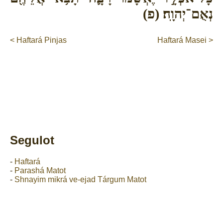
נְאֻם־יְהוָֽה׃ (פ)
< Haftará Pinjas
Haftará Masei >
Segulot
-
Haftará
-
Parashá Matot
-
Shnayim mikrá ve-ejad Tárgum Matot